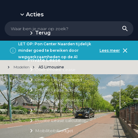
Acties
Terug
LET OP: Pon Center Naarden tijdelijk
minder goed te bereiken door
Lees meer
wegwerkzaamheden op de A1
Private Lease
Modellen
A5 Limousine
Over Private Lease
Private Lease aanbod
Private Lease acties
Private Lease elektrisch
Private Lease occasions
Private Lease calculator
Mobiliteitsbudget