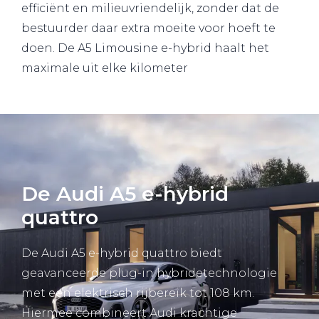
efficiënt en milieuvriendelijk, zonder dat de
bestuurder daar extra moeite voor hoeft te
doen. De A5 Limousine e-hybrid haalt het
maximale uit elke kilometer
De Audi A5 e-hybrid
quattro
De Audi A5 e-hybrid quattro biedt
geavanceerde plug-in hybridetechnologie
met een elektrisch rijbereik tot 108 km.
Hiermee combineert Audi krachtige