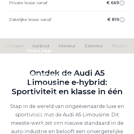
Private lease vanaf
€ 669
Private Lease
Zakelijke lease vanaf
€ 819
Terug
itvoeringen
Aanbod
Interieur
Exterieur
Proefrit
Direct naar
Website Pon Center Zakelijk
Ontdek de Audi A5
Zakelijke oplossingen
Limousine e-hybrid:
Lease aanbod
Sportiviteit en klasse in één
Leasevormen
Berijdersinfo
Stap in de wereld van ongeëvenaarde luxe en
Lease acties
sportiviteit met de Audi A5 Limousine. Dit
meesterwerk zet een nieuwe standaard in de
Lease a Bike
auto-industrie en belooft een onvergetelijke