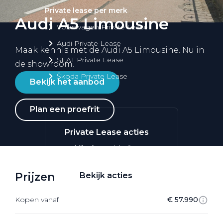
Private lease per merk
Audi A5 Limousine
Volkswagen Private Lease
Audi Private Lease
Maak kennis met de Audi A5 Limousine. Nu in
SEAT Private Lease
de showroom.
Škoda Private Lease
Bekijk het aanbod
Plan een proefrit
Private Lease acties
Bekijk alle aanbiedingen
Prijzen
Bekijk acties
Kopen vanaf
€ 57.990