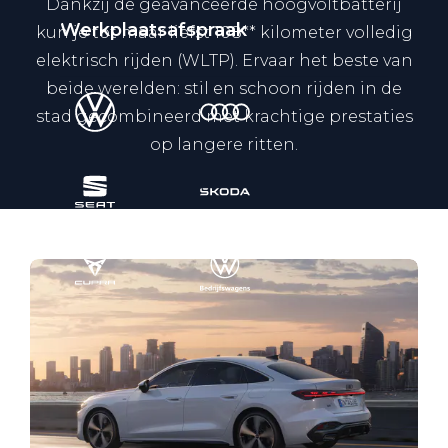
Dankzij de geavanceerde hoogvoltbatterij
Werkplaatsafspraak
kun je tot maar liefst 108** kilometer volledig
elektrisch rijden (WLTP). Ervaar het beste van
beide werelden: stil en schoon rijden in de
stad gecombineerd met krachtige prestaties
op langere ritten.