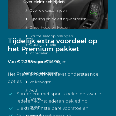
Over elektrisch rijden
Over elektrisch rijden
Bijtelling en belastingvoordelen
Onderhoud en kosten
Shuttel laadoplossingen
Tijdelijk extra voordeel op
Duurzaamheid
het Premium pakket
Voordelen
Van € 2.265 voor €1.490
Veelgestelde vragen
Aanbod elektrisch
Het Premium pakket bevat onderstaande
opties:
Volkswagen
Audi
S-interieur met sportstoelen en zwarte
Škoda
lederen-kunstlederen bekleding
CUPRA
Elektrisch instelbare voorstoelen
Geheugenfunctie voor de
VW Bedrijfswagens