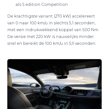
als S edition Competition
De krachtigste variant (270 kW) accelereert
van 0 naar 100 km/u in slechts 5,1 seconden,
met een indrukwekkend koppel van 500 Nm.
De versie met 220 kW is nauwelijks minder
snel en bereikt de 100 km/u in 5,9 seconden.