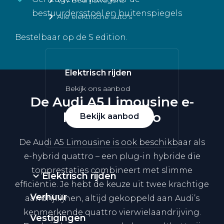
bestuurdersstoel en buitenspiegels
Alle elektrische auto's
Bestelbaar op de S edition.
Elektrisch rijden
Bekijk ons aanbod
De Audi A5 Limousine e-
hybrid quattro
Bekijk aanbod
De Audi A5 Limousine is ook beschikbaar als
e-hybrid quattro – een plug-in hybride die
topprestaties combineert met slimme
Elektrisch rijden
efficiëntie. Je hebt de keuze uit twee krachtige
Verhuur
aandrijflijnen, altijd gekoppeld aan Audi’s
kenmerkende quattro vierwielaandrijving.
Vestigingen