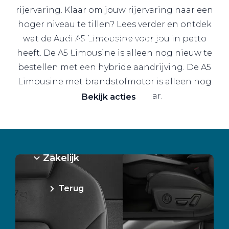
rijervaring. Klaar om jouw rijervaring naar een
hoger niveau te tillen? Lees verder en ontdek
wat de Audi A5 Limousine voor jou in petto
Zakelijke Lease acties
heeft. De A5 Limousine is alleen nog nieuw te
Profiteer van zakelijk
bestellen met een hybride aandrijving. De A5
voordeel
Limousine met brandstofmotor is alleen nog
uit voorraad leverbaar.
Bekijk acties
Zakelijk
Terug