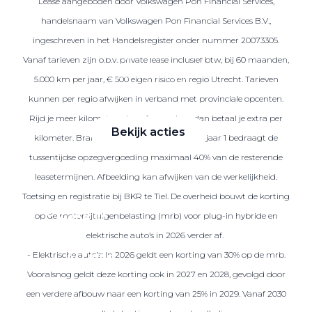
Lease aangeboden door Volkswagen Pon Financial Services,
handelsnaam van Volkswagen Pon Financial Services B.V.,
ingeschreven in het Handelsregister onder nummer 20073305.
Zakelijke Lease acties
Vanaf tarieven zijn o.b.v. private lease inclusief btw, bij 60 maanden,
Profiteer van zakelijk
5.000 km per jaar, € 500 eigen risico en regio Utrecht. Tarieven
voordeel
kunnen per regio afwijken in verband met provinciale opcenten.
Rijd je meer kilometers dan afgesproken, dan betaal je extra per
Bekijk acties
kilometer. Brandstof is niet inbegrepen. Na jaar 1 bedraagt de
tussentijdse opzegvergoeding maximaal 40% van de resterende
leasetermijnen. Afbeelding kan afwijken van de werkelijkheid.
Toetsing en registratie bij BKR te Tiel. De overheid bouwt de korting
Zakelijk
op de motorrijtuigenbelasting (mrb) voor plug-in hybride en
elektrische auto’s in 2026 verder af.
- Elektrische auto’s: In 2026 geldt een korting van 30% op de mrb.
Terug
Vooralsnog geldt deze korting ook in 2027 en 2028, gevolgd door
een verdere afbouw naar een korting van 25% in 2029. Vanaf 2030