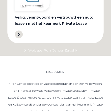
Private Lease
Veilig, verantwoord en vertrouwd een auto
Terug
leasen met het keurmerk Private Lease
Direct naar
Website Pon Center Zakelijk
Zakelijke oplossingen
Lease aanbod
DISCLAIMER
Leasevormen
*Pon Center biedt de private leaseproducten aan van Volkswagen
Berijdersinfo
Pon Financial Services. Volkswagen Private Lease, SEAT Private
Lease acties
Lease, Škoda Private lease. Audi Private Lease, CUPRA Private Lease
Lease a Bike
en XLEasy wordt onder de voorwaarden van het Keurmerk Private