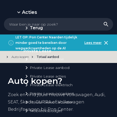
Acties
Terug
LET OP: Pon Center Naarden tijdelijk
minder goed te bereiken door
Lees meer
wegwerkzaamheden op de A1
Private Lease
Auto kopen
Totaal aanbod
Over Private Lease
Private Lease aanbod
Private Lease acties
Auto kopen?
Private Lease elektrisch
Private Lease occasions
Zoek en vind jouw nieuwe Volkswagen, Audi,
SEAT, Škoda, CUPRA of Volkswagen
Private Lease calculator
Bedrijfswagen bij Pon Center.
Mobiliteitsbudget