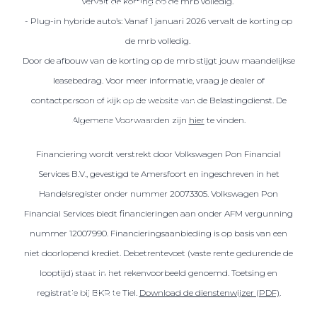
vervalt de korting op de mrb volledig.
Over elektrisch rijden
- Plug-in hybride auto’s: Vanaf 1 januari 2026 vervalt de korting op
Over elektrisch rijden
de mrb volledig.
Bijtelling en belastingvoordelen
Door de afbouw van de korting op de mrb stijgt jouw maandelijkse
Onderhoud en kosten
leasebedrag. Voor meer informatie, vraag je dealer of
Shuttel laadoplossingen
contactpersoon of kijk op de website van de Belastingdienst. De
Algemene Voorwaarden zijn
hier
te vinden.
Duurzaamheid
Voordelen
Financiering wordt verstrekt door Volkswagen Pon Financial
Veelgestelde vragen
Services B.V., gevestigd te Amersfoort en ingeschreven in het
Handelsregister onder nummer 20073305. Volkswagen Pon
Aanbod elektrisch
Financial Services biedt financieringen aan onder AFM vergunning
Volkswagen
nummer 12007990. Financieringsaanbieding is op basis van een
Audi
niet doorlopend krediet. Debetrentevoet (vaste rente gedurende de
Škoda
looptijd) staat in het rekenvoorbeeld genoemd. Toetsing en
CUPRA
registratie bij BKR te Tiel.
Download de dienstenwijzer (PDF)
.
VW Bedrijfswagens