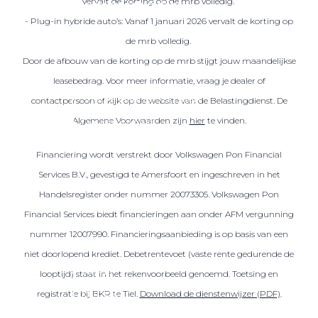
vervalt de korting op de mrb volledig.
Over elektrisch rijden
- Plug-in hybride auto’s: Vanaf 1 januari 2026 vervalt de korting op
Over elektrisch rijden
de mrb volledig.
Bijtelling en belastingvoordelen
Door de afbouw van de korting op de mrb stijgt jouw maandelijkse
Onderhoud en kosten
leasebedrag. Voor meer informatie, vraag je dealer of
Shuttel laadoplossingen
contactpersoon of kijk op de website van de Belastingdienst. De
Algemene Voorwaarden zijn
hier
te vinden.
Duurzaamheid
Voordelen
Financiering wordt verstrekt door Volkswagen Pon Financial
Veelgestelde vragen
Services B.V., gevestigd te Amersfoort en ingeschreven in het
Handelsregister onder nummer 20073305. Volkswagen Pon
Aanbod elektrisch
Financial Services biedt financieringen aan onder AFM vergunning
Volkswagen
nummer 12007990. Financieringsaanbieding is op basis van een
Audi
niet doorlopend krediet. Debetrentevoet (vaste rente gedurende de
Škoda
looptijd) staat in het rekenvoorbeeld genoemd. Toetsing en
CUPRA
registratie bij BKR te Tiel.
Download de dienstenwijzer (PDF)
.
VW Bedrijfswagens