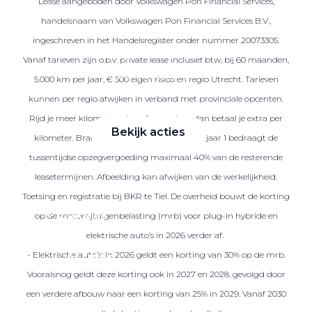
Lease aangeboden door Volkswagen Pon Financial Services,
handelsnaam van Volkswagen Pon Financial Services B.V.,
ingeschreven in het Handelsregister onder nummer 20073305.
Zakelijke Lease acties
Vanaf tarieven zijn o.b.v. private lease inclusief btw, bij 60 maanden,
Profiteer van zakelijk
5.000 km per jaar, € 500 eigen risico en regio Utrecht. Tarieven
voordeel
kunnen per regio afwijken in verband met provinciale opcenten.
Rijd je meer kilometers dan afgesproken, dan betaal je extra per
Bekijk acties
kilometer. Brandstof is niet inbegrepen. Na jaar 1 bedraagt de
tussentijdse opzegvergoeding maximaal 40% van de resterende
leasetermijnen. Afbeelding kan afwijken van de werkelijkheid.
Toetsing en registratie bij BKR te Tiel. De overheid bouwt de korting
Zakelijk
op de motorrijtuigenbelasting (mrb) voor plug-in hybride en
elektrische auto’s in 2026 verder af.
- Elektrische auto’s: In 2026 geldt een korting van 30% op de mrb.
Terug
Vooralsnog geldt deze korting ook in 2027 en 2028, gevolgd door
een verdere afbouw naar een korting van 25% in 2029. Vanaf 2030