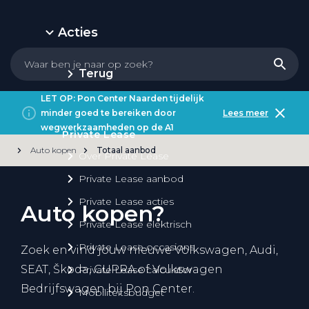
Acties
Terug
LET OP: Pon Center Naarden tijdelijk
minder goed te bereiken door
Lees meer
wegwerkzaamheden op de A1
Private Lease
Auto kopen
Totaal aanbod
Over Private Lease
Private Lease aanbod
Private Lease acties
Auto kopen?
Private Lease elektrisch
Private Lease occasions
Zoek en vind jouw nieuwe Volkswagen, Audi,
SEAT, Škoda, CUPRA of Volkswagen
Private Lease calculator
Bedrijfswagen bij Pon Center.
Mobiliteitsbudget