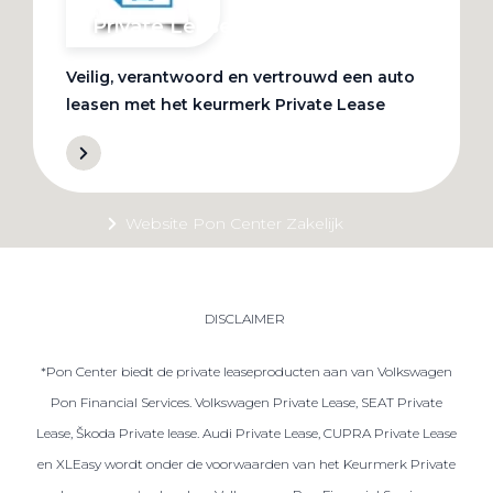
Private Lease
Veilig, verantwoord en vertrouwd een auto
Terug
leasen met het keurmerk Private Lease
Direct naar
Website Pon Center Zakelijk
Zakelijke oplossingen
Lease aanbod
DISCLAIMER
Leasevormen
*Pon Center biedt de private leaseproducten aan van Volkswagen
Berijdersinfo
Pon Financial Services. Volkswagen Private Lease, SEAT Private
Lease acties
Lease, Škoda Private lease. Audi Private Lease, CUPRA Private Lease
Lease a Bike
en XLEasy wordt onder de voorwaarden van het Keurmerk Private