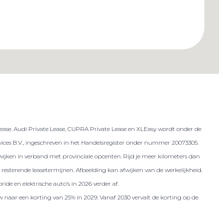
lease. Audi Private Lease, CUPRA Private Lease en XLEasy wordt onder de
es B.V., ingeschreven in het Handelsregister onder nummer 20073305.
 afwijken in verband met provinciale opcenten. Rijd je meer kilometers dan
resterende leasetermijnen. Afbeelding kan afwijken van de werkelijkheid.
ide en elektrische auto’s in 2026 verder af.
w naar een korting van 25% in 2029. Vanaf 2030 vervalt de korting op de