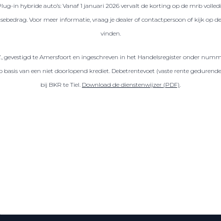
Plug-in hybride auto’s: Vanaf 1 januari 2026 vervalt de korting op de mrb volled
sebedrag. Voor meer informatie, vraag je dealer of contactpersoon of kijk op 
vinden.
V., gevestigd te Amersfoort en ingeschreven in het Handelsregister onder numm
sis van een niet doorlopend krediet. Debetrentevoet (vaste rente gedurende de
bij BKR te Tiel.
Download de dienstenwijzer (PDF)
.