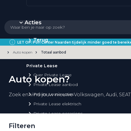
Acties
Terug
LET OP: Pon Center Naarden tijdelijk minder goed te bere
Auto kopen
Totaal aanbod
Private Lease
Over Private Lease
Auto kopen?
Private Lease aanbod
Private Lease acties
Zoek en vind jouw nieuwe Volkswagen, Audi, SEAT
Private Lease elektrisch
Private Lease occasions
Private Lease calculator
Filteren