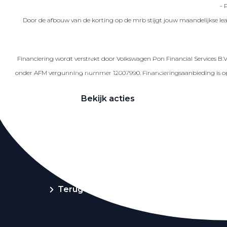
- 
Door de afbouw van de korting op de mrb stijgt jouw maandelijkse lea
Zakelijke Lease acties
Financiering wordt verstrekt door Volkswagen Pon Financial Services B.
Profiteer van zakelijk voordeel
onder AFM vergunning nummer 12007990. Financieringsaanbieding is op ba
Bekijk acties
Zakelijk
Terug