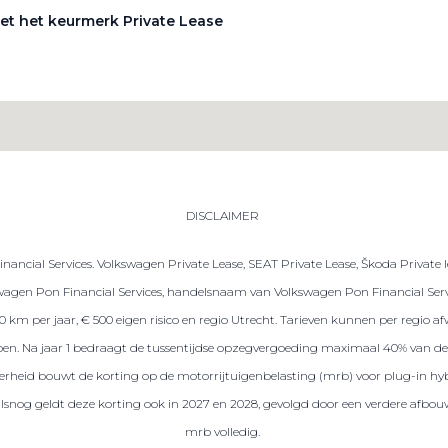
et het keurmerk Private Lease
DISCLAIMER
ancial Services. Volkswagen Private Lease, SEAT Private Lease, Škoda Private 
gen Pon Financial Services, handelsnaam van Volkswagen Pon Financial Servic
.000 km per jaar, € 500 eigen risico en regio Utrecht. Tarieven kunnen per regio
repen. Na jaar 1 bedraagt de tussentijdse opzegvergoeding maximaal 40% van de 
 overheid bouwt de korting op de motorrijtuigenbelasting (mrb) voor plug-in hybr
ralsnog geldt deze korting ook in 2027 en 2028, gevolgd door een verdere afbou
mrb volledig.