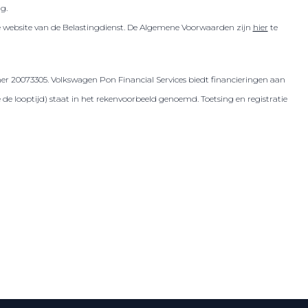
ig.
de website van de Belastingdienst. De Algemene Voorwaarden zijn
hier
te
er 20073305. Volkswagen Pon Financial Services biedt financieringen aan
 looptijd) staat in het rekenvoorbeeld genoemd. Toetsing en registratie