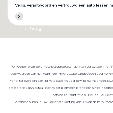
Veilig, verantwoord en vertrouwd een auto leasen m
Private Lease
Terug
Direct naar
Website Pon Center Zakelijk
*Pon Center biedt de private leaseproducten aan van Volkswagen Pon Fin
Zakelijke oplossingen
voorwaarden van het Keurmerk Private Lease aangeboden door Volkswa
Lease aanbod
Vanaf tarieven zijn o.b.v. private lease inclusief btw, bij 60 maanden, 5
Leasevormen
afgesproken, dan betaal je extra per kilometer. Brandstof is niet inbeg
Berijdersinfo
Toetsing en registratie bij BKR te Tiel. De
- Elektrische auto’s: In 2026 geldt een korting van 30% op de mrb. Voo
Lease acties
Lease a Bike