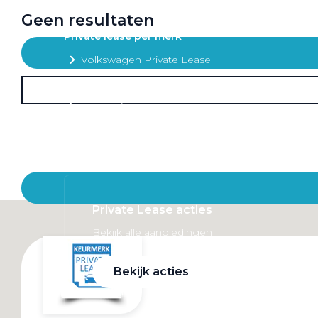
Mobiliteitsbudget
Geen resultaten
Private lease per merk
Volkswagen Private Lease
Audi Private Lease
SEAT Private Lease
Škoda Private Lease
Private Lease acties
Bekijk alle aanbiedingen
Bekijk acties