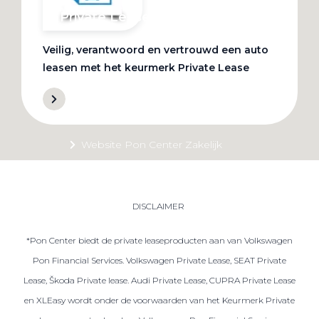
Private Lease
Veilig, verantwoord en vertrouwd een auto
Terug
leasen met het keurmerk Private Lease
Direct naar
Website Pon Center Zakelijk
Zakelijke oplossingen
Lease aanbod
DISCLAIMER
Leasevormen
*Pon Center biedt de private leaseproducten aan van Volkswagen
Berijdersinfo
Pon Financial Services. Volkswagen Private Lease, SEAT Private
Lease acties
Lease, Škoda Private lease. Audi Private Lease, CUPRA Private Lease
Lease a Bike
en XLEasy wordt onder de voorwaarden van het Keurmerk Private