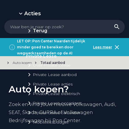
Acties
Terug
LET OP: Pon Center Naarden tijdelijk
minder goed te bereiken door
Lees meer
wegwerkzaamheden op de A1
Private Lease
Auto kopen
Totaal aanbod
Over Private Lease
Private Lease aanbod
Private Lease acties
Auto kopen?
Private Lease elektrisch
Private Lease occasions
Zoek en vind jouw nieuwe Volkswagen, Audi,
SEAT, Škoda, CUPRA of Volkswagen
Private Lease calculator
Bedrijfswagen bij Pon Center.
Mobiliteitsbudget