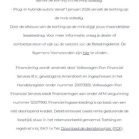
vervalt de korting op de mrb volledig.
Over elektrisch rijden
- Plug-in hybride auto’s: Vanaf 1 januari 2026 vervalt de korting op
Over elektrisch rijden
de mrb volledig.
Bijtelling en belastingvoordelen
Door de afbouw van de korting op de mrb stijgt jouw maandelijkse
Onderhoud en kosten
leasebedrag. Voor meer informatie, vraag je dealer of
Shuttel laadoplossingen
contactpersoon of kijk op de website van de Belastingdienst. De
Algemene Voorwaarden zijn
hier
te vinden.
Duurzaamheid
Voordelen
Financiering wordt verstrekt door Volkswagen Pon Financial
Veelgestelde vragen
Services B.V., gevestigd te Amersfoort en ingeschreven in het
Handelsregister onder nummer 20073305. Volkswagen Pon
Aanbod elektrisch
Financial Services biedt financieringen aan onder AFM vergunning
Volkswagen
nummer 12007990. Financieringsaanbieding is op basis van een
Audi
niet doorlopend krediet. Debetrentevoet (vaste rente gedurende de
Škoda
looptijd) staat in het rekenvoorbeeld genoemd. Toetsing en
CUPRA
registratie bij BKR te Tiel.
Download de dienstenwijzer (PDF)
.
VW Bedrijfswagens