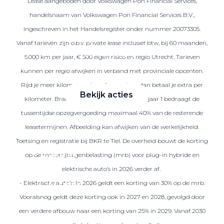
Lease aangeboden door Volkswagen Pon Financial Services,
handelsnaam van Volkswagen Pon Financial Services B.V.,
ingeschreven in het Handelsregister onder nummer 20073305.
Zakelijke Lease acties
Vanaf tarieven zijn o.b.v. private lease inclusief btw, bij 60 maanden,
Profiteer van zakelijk
5.000 km per jaar, € 500 eigen risico en regio Utrecht. Tarieven
voordeel
kunnen per regio afwijken in verband met provinciale opcenten.
Rijd je meer kilometers dan afgesproken, dan betaal je extra per
Bekijk acties
kilometer. Brandstof is niet inbegrepen. Na jaar 1 bedraagt de
tussentijdse opzegvergoeding maximaal 40% van de resterende
leasetermijnen. Afbeelding kan afwijken van de werkelijkheid.
Toetsing en registratie bij BKR te Tiel. De overheid bouwt de korting
Zakelijk
op de motorrijtuigenbelasting (mrb) voor plug-in hybride en
elektrische auto’s in 2026 verder af.
- Elektrische auto’s: In 2026 geldt een korting van 30% op de mrb.
Terug
Vooralsnog geldt deze korting ook in 2027 en 2028, gevolgd door
een verdere afbouw naar een korting van 25% in 2029. Vanaf 2030