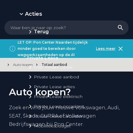
Acties
Terug
LET OP: Pon Center Naarden tijdelijk
minder goed te bereiken door
Lees meer
wegwerkzaamheden op de A1
Private Lease
Auto kopen
Totaal aanbod
Over Private Lease
Private Lease aanbod
Private Lease acties
Auto kopen?
Private Lease elektrisch
Private Lease occasions
Zoek en vind jouw nieuwe Volkswagen, Audi,
SEAT, Škoda, CUPRA of Volkswagen
Private Lease calculator
Bedrijfswagen bij Pon Center.
Mobiliteitsbudget