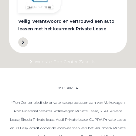
Private Lease
Veilig, verantwoord en vertrouwd een auto
Terug
leasen met het keurmerk Private Lease
Direct naar
Website Pon Center Zakelijk
Zakelijke oplossingen
Lease aanbod
DISCLAIMER
Leasevormen
*Pon Center biedt de private leaseproducten aan van Volkswagen
Berijdersinfo
Pon Financial Services. Volkswagen Private Lease, SEAT Private
Lease acties
Lease, Škoda Private lease. Audi Private Lease, CUPRA Private Lease
Lease a Bike
en XLEasy wordt onder de voorwaarden van het Keurmerk Private