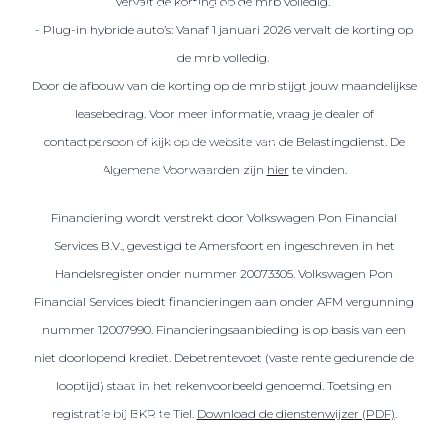
vervalt de korting op de mrb volledig.
Over elektrisch rijden
- Plug-in hybride auto’s: Vanaf 1 januari 2026 vervalt de korting op
Over elektrisch rijden
de mrb volledig.
Bijtelling en belastingvoordelen
Door de afbouw van de korting op de mrb stijgt jouw maandelijkse
Onderhoud en kosten
leasebedrag. Voor meer informatie, vraag je dealer of
Shuttel laadoplossingen
contactpersoon of kijk op de website van de Belastingdienst. De
Algemene Voorwaarden zijn
hier
te vinden.
Duurzaamheid
Voordelen
Financiering wordt verstrekt door Volkswagen Pon Financial
Veelgestelde vragen
Services B.V., gevestigd te Amersfoort en ingeschreven in het
Handelsregister onder nummer 20073305. Volkswagen Pon
Aanbod elektrisch
Financial Services biedt financieringen aan onder AFM vergunning
Volkswagen
nummer 12007990. Financieringsaanbieding is op basis van een
Audi
niet doorlopend krediet. Debetrentevoet (vaste rente gedurende de
Škoda
looptijd) staat in het rekenvoorbeeld genoemd. Toetsing en
CUPRA
registratie bij BKR te Tiel.
Download de dienstenwijzer (PDF)
.
VW Bedrijfswagens