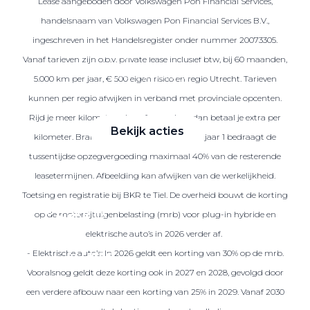
Lease aangeboden door Volkswagen Pon Financial Services,
handelsnaam van Volkswagen Pon Financial Services B.V.,
ingeschreven in het Handelsregister onder nummer 20073305.
Zakelijke Lease acties
Vanaf tarieven zijn o.b.v. private lease inclusief btw, bij 60 maanden,
Profiteer van zakelijk
5.000 km per jaar, € 500 eigen risico en regio Utrecht. Tarieven
voordeel
kunnen per regio afwijken in verband met provinciale opcenten.
Rijd je meer kilometers dan afgesproken, dan betaal je extra per
Bekijk acties
kilometer. Brandstof is niet inbegrepen. Na jaar 1 bedraagt de
tussentijdse opzegvergoeding maximaal 40% van de resterende
leasetermijnen. Afbeelding kan afwijken van de werkelijkheid.
Toetsing en registratie bij BKR te Tiel. De overheid bouwt de korting
Zakelijk
op de motorrijtuigenbelasting (mrb) voor plug-in hybride en
elektrische auto’s in 2026 verder af.
- Elektrische auto’s: In 2026 geldt een korting van 30% op de mrb.
Terug
Vooralsnog geldt deze korting ook in 2027 en 2028, gevolgd door
een verdere afbouw naar een korting van 25% in 2029. Vanaf 2030