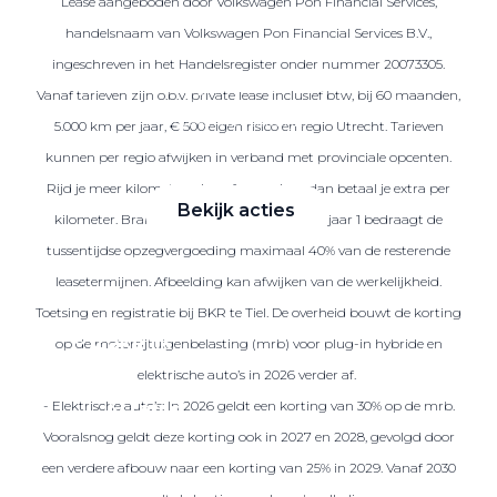
Lease aangeboden door Volkswagen Pon Financial Services,
handelsnaam van Volkswagen Pon Financial Services B.V.,
ingeschreven in het Handelsregister onder nummer 20073305.
Zakelijke Lease acties
Vanaf tarieven zijn o.b.v. private lease inclusief btw, bij 60 maanden,
Profiteer van zakelijk
5.000 km per jaar, € 500 eigen risico en regio Utrecht. Tarieven
voordeel
kunnen per regio afwijken in verband met provinciale opcenten.
Rijd je meer kilometers dan afgesproken, dan betaal je extra per
Bekijk acties
kilometer. Brandstof is niet inbegrepen. Na jaar 1 bedraagt de
tussentijdse opzegvergoeding maximaal 40% van de resterende
leasetermijnen. Afbeelding kan afwijken van de werkelijkheid.
Toetsing en registratie bij BKR te Tiel. De overheid bouwt de korting
Zakelijk
op de motorrijtuigenbelasting (mrb) voor plug-in hybride en
elektrische auto’s in 2026 verder af.
- Elektrische auto’s: In 2026 geldt een korting van 30% op de mrb.
Terug
Vooralsnog geldt deze korting ook in 2027 en 2028, gevolgd door
een verdere afbouw naar een korting van 25% in 2029. Vanaf 2030