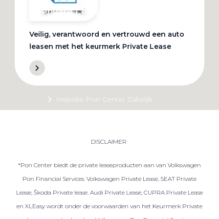
Private Lease
Veilig, verantwoord en vertrouwd een auto
Terug
leasen met het keurmerk Private Lease
Direct naar
Website Pon Center Zakelijk
Zakelijke oplossingen
Lease aanbod
DISCLAIMER
Leasevormen
*Pon Center biedt de private leaseproducten aan van Volkswagen
Berijdersinfo
Pon Financial Services. Volkswagen Private Lease, SEAT Private
Lease acties
Lease, Škoda Private lease. Audi Private Lease, CUPRA Private Lease
Lease a Bike
en XLEasy wordt onder de voorwaarden van het Keurmerk Private