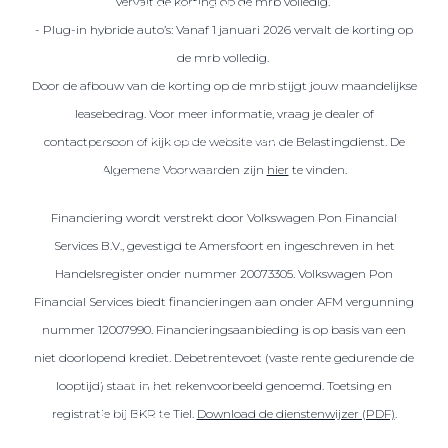
vervalt de korting op de mrb volledig.
Over elektrisch rijden
- Plug-in hybride auto’s: Vanaf 1 januari 2026 vervalt de korting op
Over elektrisch rijden
de mrb volledig.
Bijtelling en belastingvoordelen
Door de afbouw van de korting op de mrb stijgt jouw maandelijkse
Onderhoud en kosten
leasebedrag. Voor meer informatie, vraag je dealer of
Shuttel laadoplossingen
contactpersoon of kijk op de website van de Belastingdienst. De
Algemene Voorwaarden zijn
hier
te vinden.
Duurzaamheid
Voordelen
Financiering wordt verstrekt door Volkswagen Pon Financial
Veelgestelde vragen
Services B.V., gevestigd te Amersfoort en ingeschreven in het
Handelsregister onder nummer 20073305. Volkswagen Pon
Aanbod elektrisch
Financial Services biedt financieringen aan onder AFM vergunning
Volkswagen
nummer 12007990. Financieringsaanbieding is op basis van een
Audi
niet doorlopend krediet. Debetrentevoet (vaste rente gedurende de
Škoda
looptijd) staat in het rekenvoorbeeld genoemd. Toetsing en
CUPRA
registratie bij BKR te Tiel.
Download de dienstenwijzer (PDF)
.
VW Bedrijfswagens