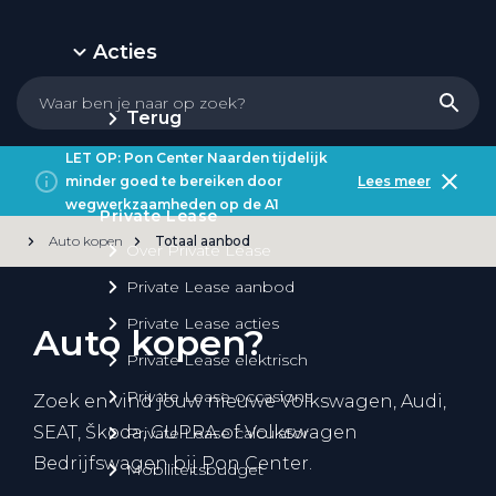
Acties
Terug
LET OP: Pon Center Naarden tijdelijk
minder goed te bereiken door
Lees meer
wegwerkzaamheden op de A1
Private Lease
Auto kopen
Totaal aanbod
Over Private Lease
Private Lease aanbod
Private Lease acties
Auto kopen?
Private Lease elektrisch
Private Lease occasions
Zoek en vind jouw nieuwe Volkswagen, Audi,
SEAT, Škoda, CUPRA of Volkswagen
Private Lease calculator
Bedrijfswagen bij Pon Center.
Mobiliteitsbudget