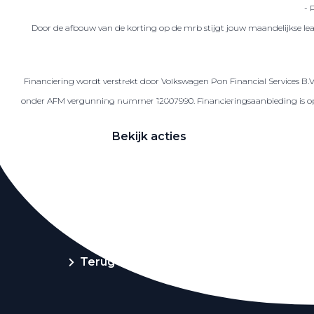
- 
Door de afbouw van de korting op de mrb stijgt jouw maandelijkse lea
Zakelijke Lease acties
Financiering wordt verstrekt door Volkswagen Pon Financial Services B.
Profiteer van zakelijk voordeel
onder AFM vergunning nummer 12007990. Financieringsaanbieding is op ba
Bekijk acties
Zakelijk
Terug