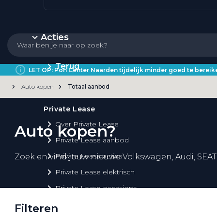
Acties
Terug
LET OP: Pon Center Naarden tijdelijk minder goed te bere
Auto kopen
Totaal aanbod
Private Lease
Over Private Lease
Auto kopen?
Private Lease aanbod
Private Lease acties
Zoek en vind jouw nieuwe Volkswagen, Audi, SEAT
Private Lease elektrisch
Private Lease occasions
Private Lease calculator
Filteren