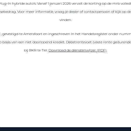
Plug-in hybride auto’s: Vanaf 1 januari 2026 vervalt de korting op de mrb volled
sebedrag. Voor meer informatie, vraag je dealer of contactpersoon of kijk op 
vinden.
V., gevestigd te Amersfoort en ingeschreven in het Handelsregister onder numm
sis van een niet doorlopend krediet. Debetrentevoet (vaste rente gedurende de
bij BKR te Tiel.
Download de dienstenwijzer (PDF)
.