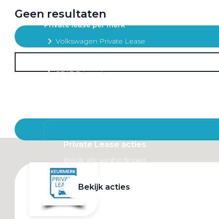
Mobiliteitsbudget
Geen resultaten
Private lease per merk
Volkswagen Private Lease
Audi Private Lease
SEAT Private Lease
Škoda Private Lease
Private Lease acties
Bekijk alle aanbiedingen
Bekijk acties