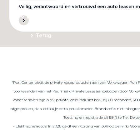
Veilig, verantwoord en vertrouwd een auto leasen m
Private Lease
Terug
Direct naar
Website Pon Center Zakelijk
*Pon Center biedt de private leaseproducten aan van Volkswagen Pon Fin
Zakelijke oplossingen
voorwaarden van het Keurmerk Private Lease aangeboden door Volkswa
Lease aanbod
Vanaf tarieven zijn o.b.v. private lease inclusief btw, bij 60 maanden, 5
Leasevormen
afgesproken, dan betaal je extra per kilometer. Brandstof is niet inbeg
Berijdersinfo
Toetsing en registratie bij BKR te Tiel. De
- Elektrische auto’s: In 2026 geldt een korting van 30% op de mrb. Voo
Lease acties
Lease a Bike