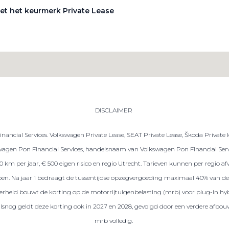
et het keurmerk Private Lease
DISCLAIMER
ancial Services. Volkswagen Private Lease, SEAT Private Lease, Škoda Private 
gen Pon Financial Services, handelsnaam van Volkswagen Pon Financial Servic
.000 km per jaar, € 500 eigen risico en regio Utrecht. Tarieven kunnen per regio
repen. Na jaar 1 bedraagt de tussentijdse opzegvergoeding maximaal 40% van de 
 overheid bouwt de korting op de motorrijtuigenbelasting (mrb) voor plug-in hybr
ralsnog geldt deze korting ook in 2027 en 2028, gevolgd door een verdere afbou
mrb volledig.