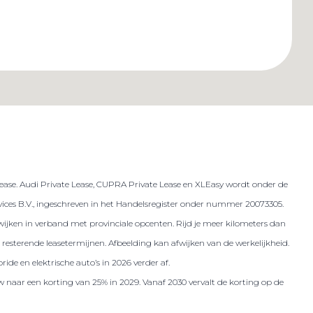
lease. Audi Private Lease, CUPRA Private Lease en XLEasy wordt onder de
es B.V., ingeschreven in het Handelsregister onder nummer 20073305.
 afwijken in verband met provinciale opcenten. Rijd je meer kilometers dan
resterende leasetermijnen. Afbeelding kan afwijken van de werkelijkheid.
ide en elektrische auto’s in 2026 verder af.
w naar een korting van 25% in 2029. Vanaf 2030 vervalt de korting op de