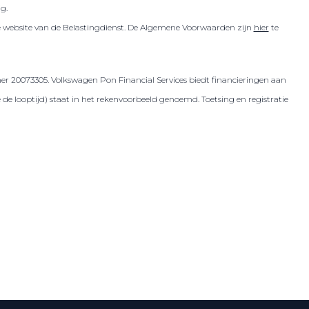
ig.
de website van de Belastingdienst. De Algemene Voorwaarden zijn
hier
te
er 20073305. Volkswagen Pon Financial Services biedt financieringen aan
 looptijd) staat in het rekenvoorbeeld genoemd. Toetsing en registratie