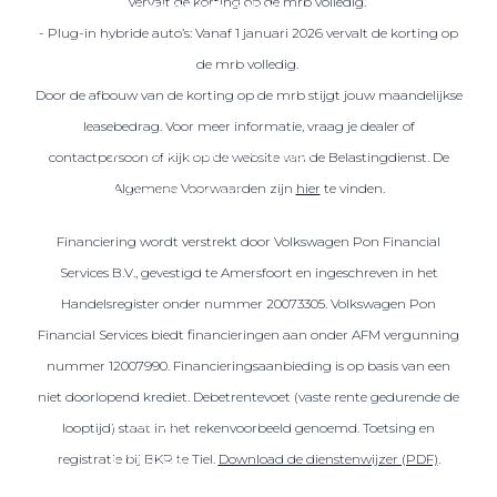
vervalt de korting op de mrb volledig.
Over elektrisch rijden
- Plug-in hybride auto’s: Vanaf 1 januari 2026 vervalt de korting op
Over elektrisch rijden
de mrb volledig.
Bijtelling en belastingvoordelen
Door de afbouw van de korting op de mrb stijgt jouw maandelijkse
Onderhoud en kosten
leasebedrag. Voor meer informatie, vraag je dealer of
Shuttel laadoplossingen
contactpersoon of kijk op de website van de Belastingdienst. De
Algemene Voorwaarden zijn
hier
te vinden.
Duurzaamheid
Voordelen
Financiering wordt verstrekt door Volkswagen Pon Financial
Veelgestelde vragen
Services B.V., gevestigd te Amersfoort en ingeschreven in het
Handelsregister onder nummer 20073305. Volkswagen Pon
Aanbod elektrisch
Financial Services biedt financieringen aan onder AFM vergunning
Volkswagen
nummer 12007990. Financieringsaanbieding is op basis van een
Audi
niet doorlopend krediet. Debetrentevoet (vaste rente gedurende de
Škoda
looptijd) staat in het rekenvoorbeeld genoemd. Toetsing en
CUPRA
registratie bij BKR te Tiel.
Download de dienstenwijzer (PDF)
.
VW Bedrijfswagens