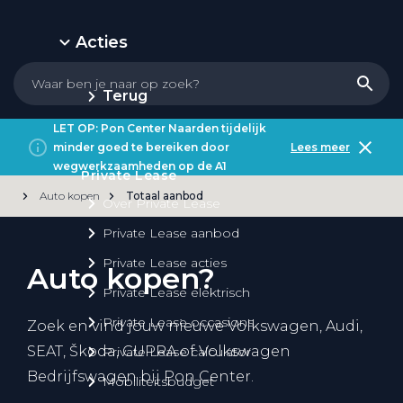
Acties
Terug
LET OP: Pon Center Naarden tijdelijk
minder goed te bereiken door
Lees meer
wegwerkzaamheden op de A1
Private Lease
Auto kopen
Totaal aanbod
Over Private Lease
Private Lease aanbod
Private Lease acties
Auto kopen?
Private Lease elektrisch
Private Lease occasions
Zoek en vind jouw nieuwe Volkswagen, Audi,
SEAT, Škoda, CUPRA of Volkswagen
Private Lease calculator
Bedrijfswagen bij Pon Center.
Mobiliteitsbudget