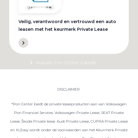
Private Lease
Veilig, verantwoord en vertrouwd een auto
Terug
leasen met het keurmerk Private Lease
Direct naar
Website Pon Center Zakelijk
Zakelijke oplossingen
Lease aanbod
DISCLAIMER
Leasevormen
*Pon Center biedt de private leaseproducten aan van Volkswagen
Berijdersinfo
Pon Financial Services. Volkswagen Private Lease, SEAT Private
Lease acties
Lease, Škoda Private lease. Audi Private Lease, CUPRA Private Lease
Lease a Bike
en XLEasy wordt onder de voorwaarden van het Keurmerk Private