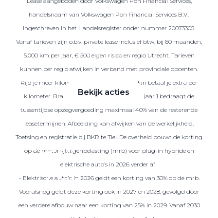
Lease aangeboden door Volkswagen Pon Financial Services,
handelsnaam van Volkswagen Pon Financial Services B.V.,
ingeschreven in het Handelsregister onder nummer 20073305.
Zakelijke Lease acties
Vanaf tarieven zijn o.b.v. private lease inclusief btw, bij 60 maanden,
Profiteer van zakelijk
5.000 km per jaar, € 500 eigen risico en regio Utrecht. Tarieven
voordeel
kunnen per regio afwijken in verband met provinciale opcenten.
Rijd je meer kilometers dan afgesproken, dan betaal je extra per
Bekijk acties
kilometer. Brandstof is niet inbegrepen. Na jaar 1 bedraagt de
tussentijdse opzegvergoeding maximaal 40% van de resterende
leasetermijnen. Afbeelding kan afwijken van de werkelijkheid.
Toetsing en registratie bij BKR te Tiel. De overheid bouwt de korting
Zakelijk
op de motorrijtuigenbelasting (mrb) voor plug-in hybride en
elektrische auto’s in 2026 verder af.
- Elektrische auto’s: In 2026 geldt een korting van 30% op de mrb.
Terug
Vooralsnog geldt deze korting ook in 2027 en 2028, gevolgd door
een verdere afbouw naar een korting van 25% in 2029. Vanaf 2030