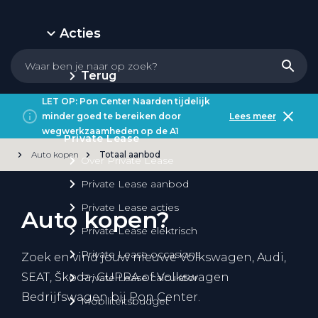
Acties
Terug
LET OP: Pon Center Naarden tijdelijk
minder goed te bereiken door
Lees meer
wegwerkzaamheden op de A1
Private Lease
Auto kopen
Totaal aanbod
Over Private Lease
Private Lease aanbod
Private Lease acties
Auto kopen?
Private Lease elektrisch
Private Lease occasions
Zoek en vind jouw nieuwe Volkswagen, Audi,
SEAT, Škoda, CUPRA of Volkswagen
Private Lease calculator
Bedrijfswagen bij Pon Center.
Mobiliteitsbudget