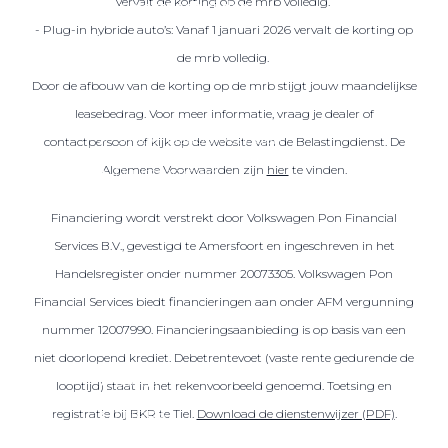
vervalt de korting op de mrb volledig.
Over elektrisch rijden
- Plug-in hybride auto’s: Vanaf 1 januari 2026 vervalt de korting op
Over elektrisch rijden
de mrb volledig.
Bijtelling en belastingvoordelen
Door de afbouw van de korting op de mrb stijgt jouw maandelijkse
Onderhoud en kosten
leasebedrag. Voor meer informatie, vraag je dealer of
Shuttel laadoplossingen
contactpersoon of kijk op de website van de Belastingdienst. De
Algemene Voorwaarden zijn
hier
te vinden.
Duurzaamheid
Voordelen
Financiering wordt verstrekt door Volkswagen Pon Financial
Veelgestelde vragen
Services B.V., gevestigd te Amersfoort en ingeschreven in het
Handelsregister onder nummer 20073305. Volkswagen Pon
Aanbod elektrisch
Financial Services biedt financieringen aan onder AFM vergunning
Volkswagen
nummer 12007990. Financieringsaanbieding is op basis van een
Audi
niet doorlopend krediet. Debetrentevoet (vaste rente gedurende de
Škoda
looptijd) staat in het rekenvoorbeeld genoemd. Toetsing en
CUPRA
registratie bij BKR te Tiel.
Download de dienstenwijzer (PDF)
.
VW Bedrijfswagens