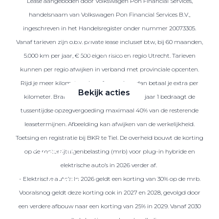
Lease aangeboden door Volkswagen Pon Financial Services,
handelsnaam van Volkswagen Pon Financial Services B.V.,
ingeschreven in het Handelsregister onder nummer 20073305.
Zakelijke Lease acties
Vanaf tarieven zijn o.b.v. private lease inclusief btw, bij 60 maanden,
Profiteer van zakelijk
5.000 km per jaar, € 500 eigen risico en regio Utrecht. Tarieven
voordeel
kunnen per regio afwijken in verband met provinciale opcenten.
Rijd je meer kilometers dan afgesproken, dan betaal je extra per
Bekijk acties
kilometer. Brandstof is niet inbegrepen. Na jaar 1 bedraagt de
tussentijdse opzegvergoeding maximaal 40% van de resterende
leasetermijnen. Afbeelding kan afwijken van de werkelijkheid.
Toetsing en registratie bij BKR te Tiel. De overheid bouwt de korting
Zakelijk
op de motorrijtuigenbelasting (mrb) voor plug-in hybride en
elektrische auto’s in 2026 verder af.
- Elektrische auto’s: In 2026 geldt een korting van 30% op de mrb.
Terug
Vooralsnog geldt deze korting ook in 2027 en 2028, gevolgd door
een verdere afbouw naar een korting van 25% in 2029. Vanaf 2030