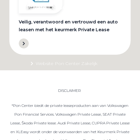
Private Lease
Veilig, verantwoord en vertrouwd een auto
Terug
leasen met het keurmerk Private Lease
Direct naar
Website Pon Center Zakelijk
Zakelijke oplossingen
Lease aanbod
DISCLAIMER
Leasevormen
*Pon Center biedt de private leaseproducten aan van Volkswagen
Berijdersinfo
Pon Financial Services. Volkswagen Private Lease, SEAT Private
Lease acties
Lease, Škoda Private lease. Audi Private Lease, CUPRA Private Lease
Lease a Bike
en XLEasy wordt onder de voorwaarden van het Keurmerk Private