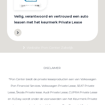
Private Lease
Veilig, verantwoord en vertrouwd een auto
Terug
leasen met het keurmerk Private Lease
Direct naar
Website Pon Center Zakelijk
Zakelijke oplossingen
Lease aanbod
DISCLAIMER
Leasevormen
*Pon Center biedt de private leaseproducten aan van Volkswagen
Berijdersinfo
Pon Financial Services. Volkswagen Private Lease, SEAT Private
Lease acties
Lease, Škoda Private lease. Audi Private Lease, CUPRA Private Lease
Lease a Bike
en XLEasy wordt onder de voorwaarden van het Keurmerk Private