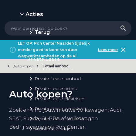
Acties
Terug
LET OP: Pon Center Naarden tijdelijk
minder goed te bereiken door
Lees meer
wegwerkzaamheden op de A1
Private Lease
Auto kopen
Totaal aanbod
Over Private Lease
Private Lease aanbod
Private Lease acties
Auto kopen?
Private Lease elektrisch
Private Lease occasions
Zoek en vind jouw nieuwe Volkswagen, Audi,
SEAT, Škoda, CUPRA of Volkswagen
Private Lease calculator
Bedrijfswagen bij Pon Center.
Mobiliteitsbudget