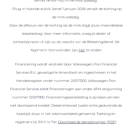
vervalt de korting op de mrb volledig.
Over elektrisch rijden
- Plug-in hybride auto’s: Vanaf 1 januari 2026 vervalt de korting op
Over elektrisch rijden
de mrb volledig.
Bijtelling en belastingvoordelen
Door de afbouw van de korting op de mrb stijgt jouw maandelijkse
Onderhoud en kosten
leasebedrag. Voor meer informatie, vraag je dealer of
Shuttel laadoplossingen
contactpersoon of kijk op de website van de Belastingdienst. De
Algemene Voorwaarden zijn
hier
te vinden.
Duurzaamheid
Voordelen
Financiering wordt verstrekt door Volkswagen Pon Financial
Veelgestelde vragen
Services B.V., gevestigd te Amersfoort en ingeschreven in het
Handelsregister onder nummer 20073305. Volkswagen Pon
Aanbod elektrisch
Financial Services biedt financieringen aan onder AFM vergunning
Volkswagen
nummer 12007990. Financieringsaanbieding is op basis van een
Audi
niet doorlopend krediet. Debetrentevoet (vaste rente gedurende de
Škoda
looptijd) staat in het rekenvoorbeeld genoemd. Toetsing en
CUPRA
registratie bij BKR te Tiel.
Download de dienstenwijzer (PDF)
.
VW Bedrijfswagens