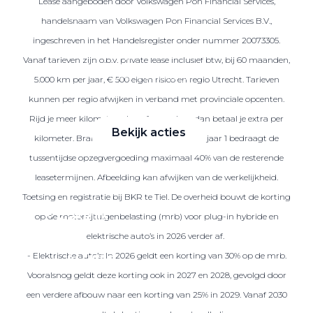
Lease aangeboden door Volkswagen Pon Financial Services,
handelsnaam van Volkswagen Pon Financial Services B.V.,
ingeschreven in het Handelsregister onder nummer 20073305.
Zakelijke Lease acties
Vanaf tarieven zijn o.b.v. private lease inclusief btw, bij 60 maanden,
Profiteer van zakelijk
5.000 km per jaar, € 500 eigen risico en regio Utrecht. Tarieven
voordeel
kunnen per regio afwijken in verband met provinciale opcenten.
Rijd je meer kilometers dan afgesproken, dan betaal je extra per
Bekijk acties
kilometer. Brandstof is niet inbegrepen. Na jaar 1 bedraagt de
tussentijdse opzegvergoeding maximaal 40% van de resterende
leasetermijnen. Afbeelding kan afwijken van de werkelijkheid.
Toetsing en registratie bij BKR te Tiel. De overheid bouwt de korting
Zakelijk
op de motorrijtuigenbelasting (mrb) voor plug-in hybride en
elektrische auto’s in 2026 verder af.
- Elektrische auto’s: In 2026 geldt een korting van 30% op de mrb.
Terug
Vooralsnog geldt deze korting ook in 2027 en 2028, gevolgd door
een verdere afbouw naar een korting van 25% in 2029. Vanaf 2030