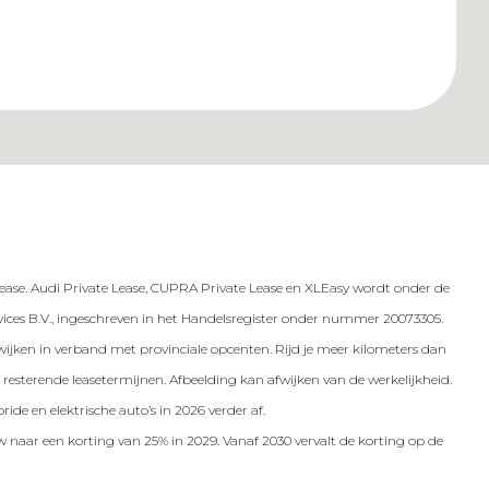
lease. Audi Private Lease, CUPRA Private Lease en XLEasy wordt onder de
es B.V., ingeschreven in het Handelsregister onder nummer 20073305.
 afwijken in verband met provinciale opcenten. Rijd je meer kilometers dan
resterende leasetermijnen. Afbeelding kan afwijken van de werkelijkheid.
ide en elektrische auto’s in 2026 verder af.
w naar een korting van 25% in 2029. Vanaf 2030 vervalt de korting op de