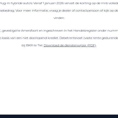
Plug-in hybride auto’s: Vanaf 1 januari 2026 vervalt de korting op de mrb volled
sebedrag. Voor meer informatie, vraag je dealer of contactpersoon of kijk op 
vinden.
V., gevestigd te Amersfoort en ingeschreven in het Handelsregister onder numm
sis van een niet doorlopend krediet. Debetrentevoet (vaste rente gedurende de
bij BKR te Tiel.
Download de dienstenwijzer (PDF)
.