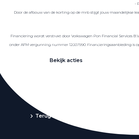
- 
Door de afbouw van de korting op de mrb stijgt jouw maandelijkse lea
Zakelijke Lease acties
Financiering wordt verstrekt door Volkswagen Pon Financial Services B.
Profiteer van zakelijk voordeel
onder AFM vergunning nummer 12007990. Financieringsaanbieding is op ba
Bekijk acties
Zakelijk
Terug