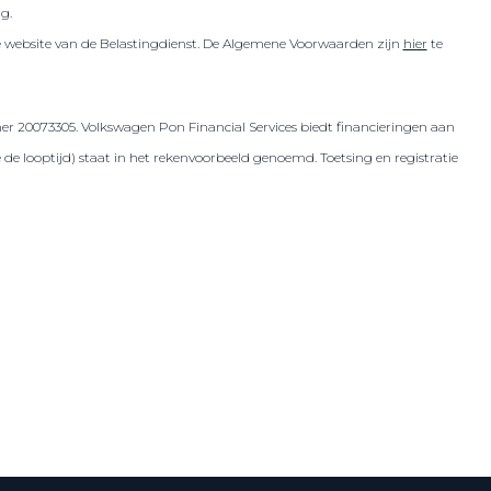
ig.
de website van de Belastingdienst. De Algemene Voorwaarden zijn
hier
te
er 20073305. Volkswagen Pon Financial Services biedt financieringen aan
 looptijd) staat in het rekenvoorbeeld genoemd. Toetsing en registratie