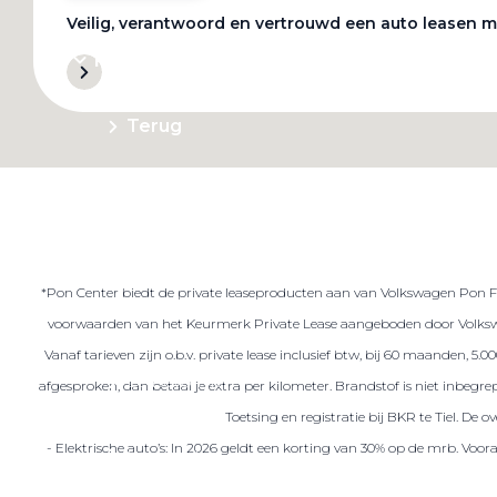
Veilig, verantwoord en vertrouwd een auto leasen m
Private Lease
Terug
Direct naar
Website Pon Center Zakelijk
*Pon Center biedt de private leaseproducten aan van Volkswagen Pon Fin
Zakelijke oplossingen
voorwaarden van het Keurmerk Private Lease aangeboden door Volkswa
Lease aanbod
Vanaf tarieven zijn o.b.v. private lease inclusief btw, bij 60 maanden, 5
Leasevormen
afgesproken, dan betaal je extra per kilometer. Brandstof is niet inbeg
Berijdersinfo
Toetsing en registratie bij BKR te Tiel. De
- Elektrische auto’s: In 2026 geldt een korting van 30% op de mrb. Voo
Lease acties
Lease a Bike