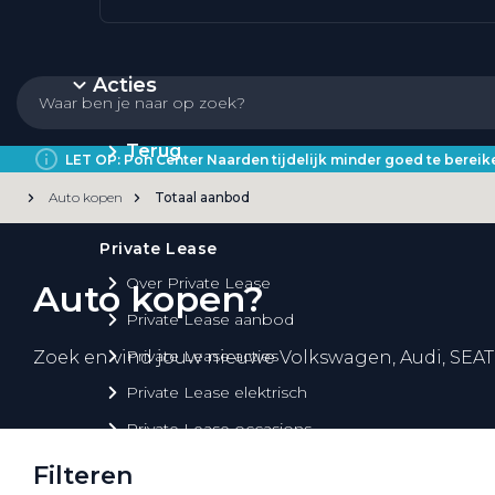
Acties
Terug
LET OP: Pon Center Naarden tijdelijk minder goed te bere
Auto kopen
Totaal aanbod
Private Lease
Over Private Lease
Auto kopen?
Private Lease aanbod
Private Lease acties
Zoek en vind jouw nieuwe Volkswagen, Audi, SEAT
Private Lease elektrisch
Private Lease occasions
Private Lease calculator
Filteren