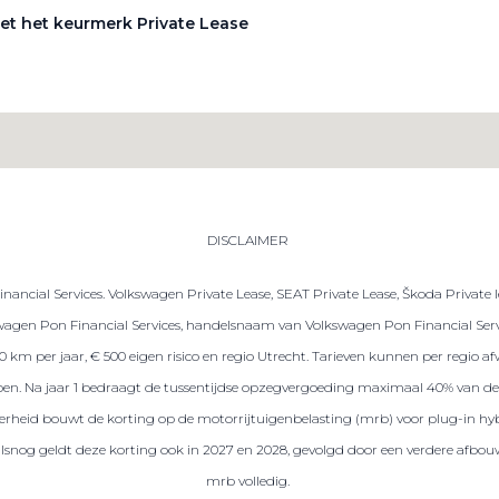
et het keurmerk Private Lease
DISCLAIMER
ancial Services. Volkswagen Private Lease, SEAT Private Lease, Škoda Private 
gen Pon Financial Services, handelsnaam van Volkswagen Pon Financial Servic
.000 km per jaar, € 500 eigen risico en regio Utrecht. Tarieven kunnen per regio
repen. Na jaar 1 bedraagt de tussentijdse opzegvergoeding maximaal 40% van de 
 overheid bouwt de korting op de motorrijtuigenbelasting (mrb) voor plug-in hybr
ralsnog geldt deze korting ook in 2027 en 2028, gevolgd door een verdere afbou
mrb volledig.