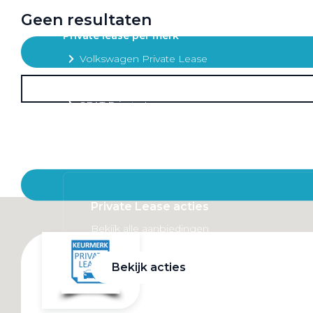
Mobiliteitsbudget
Geen resultaten
Private lease per merk
Volkswagen Private Lease
Audi Private Lease
SEAT Private Lease
Škoda Private Lease
Private Lease acties
Bekijk alle aanbiedingen
Bekijk acties