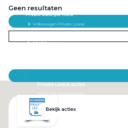
Mobiliteitsbudget
Geen resultaten
Private lease per merk
Volkswagen Private Lease
Audi Private Lease
SEAT Private Lease
Škoda Private Lease
Private Lease acties
Bekijk alle aanbiedingen
Bekijk acties