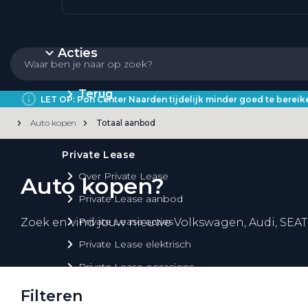
Acties
Terug
LET OP: Pon Center Naarden tijdelijk minder goed te bere
Auto kopen
Totaal aanbod
Private Lease
Over Private Lease
Auto kopen?
Private Lease aanbod
Private Lease acties
Zoek en vind jouw nieuwe Volkswagen, Audi, SEAT
Private Lease elektrisch
Private Lease occasions
Private Lease calculator
Filteren