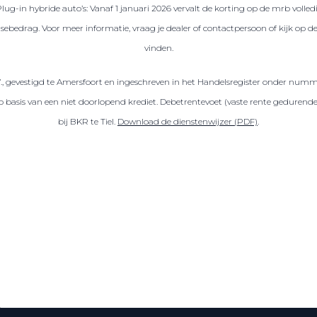
Plug-in hybride auto’s: Vanaf 1 januari 2026 vervalt de korting op de mrb volled
sebedrag. Voor meer informatie, vraag je dealer of contactpersoon of kijk op 
vinden.
V., gevestigd te Amersfoort en ingeschreven in het Handelsregister onder numm
sis van een niet doorlopend krediet. Debetrentevoet (vaste rente gedurende de
bij BKR te Tiel.
Download de dienstenwijzer (PDF)
.