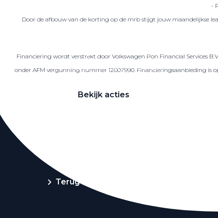
- 
Door de afbouw van de korting op de mrb stijgt jouw maandelijkse lea
Zakelijke Lease acties
Financiering wordt verstrekt door Volkswagen Pon Financial Services B.
Profiteer van zakelijk voordeel
onder AFM vergunning nummer 12007990. Financieringsaanbieding is op ba
Bekijk acties
Zakelijk
Terug