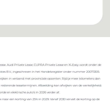
lease. Audi Private Lease, CUPRA Private Lease en XLEasy wordt onder de
es B.V., ingeschreven in het Handelsregister onder nummer 20073305.
 afwijken in verband met provinciale opcenten. Rijd je meer kilometers dan
resterende leasetermijnen. Afbeelding kan afwijken van de werkelijkheid.
ide en elektrische auto’s in 2026 verder af.
w naar een korting van 25% in 2029. Vanaf 2030 vervalt de korting op de