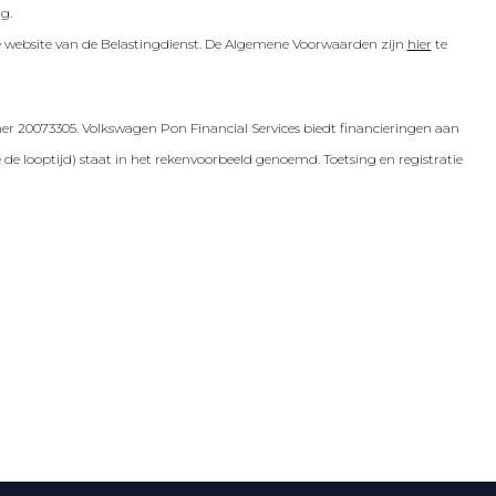
ig.
de website van de Belastingdienst. De Algemene Voorwaarden zijn
hier
te
er 20073305. Volkswagen Pon Financial Services biedt financieringen aan
 looptijd) staat in het rekenvoorbeeld genoemd. Toetsing en registratie