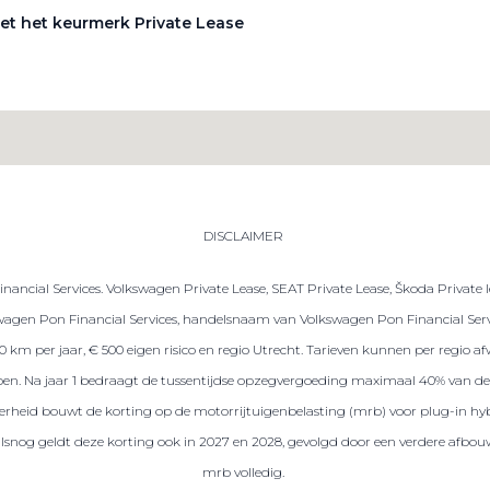
et het keurmerk Private Lease
DISCLAIMER
ancial Services. Volkswagen Private Lease, SEAT Private Lease, Škoda Private 
gen Pon Financial Services, handelsnaam van Volkswagen Pon Financial Servic
.000 km per jaar, € 500 eigen risico en regio Utrecht. Tarieven kunnen per regio
repen. Na jaar 1 bedraagt de tussentijdse opzegvergoeding maximaal 40% van de 
 overheid bouwt de korting op de motorrijtuigenbelasting (mrb) voor plug-in hybr
ralsnog geldt deze korting ook in 2027 en 2028, gevolgd door een verdere afbou
mrb volledig.