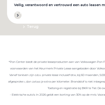
Veilig, verantwoord en vertrouwd een auto leasen m
Private Lease
Terug
Direct naar
Website Pon Center Zakelijk
*Pon Center biedt de private leaseproducten aan van Volkswagen Pon Fin
Zakelijke oplossingen
voorwaarden van het Keurmerk Private Lease aangeboden door Volkswa
Lease aanbod
Vanaf tarieven zijn o.b.v. private lease inclusief btw, bij 60 maanden, 5
Leasevormen
afgesproken, dan betaal je extra per kilometer. Brandstof is niet inbeg
Berijdersinfo
Toetsing en registratie bij BKR te Tiel. De
- Elektrische auto’s: In 2026 geldt een korting van 30% op de mrb. Voo
Lease acties
Lease a Bike