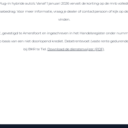
Plug-in hybride auto’s: Vanaf 1 januari 2026 vervalt de korting op de mrb volled
sebedrag. Voor meer informatie, vraag je dealer of contactpersoon of kijk op 
vinden.
V., gevestigd te Amersfoort en ingeschreven in het Handelsregister onder numm
sis van een niet doorlopend krediet. Debetrentevoet (vaste rente gedurende de
bij BKR te Tiel.
Download de dienstenwijzer (PDF)
.