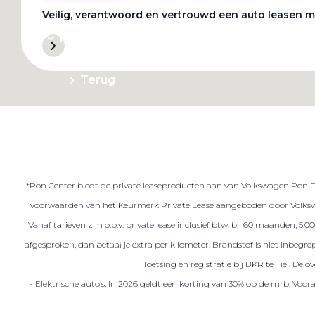
Veilig, verantwoord en vertrouwd een auto leasen m
Private Lease
Terug
Direct naar
Website Pon Center Zakelijk
*Pon Center biedt de private leaseproducten aan van Volkswagen Pon Fin
Zakelijke oplossingen
voorwaarden van het Keurmerk Private Lease aangeboden door Volkswa
Lease aanbod
Vanaf tarieven zijn o.b.v. private lease inclusief btw, bij 60 maanden, 5
Leasevormen
afgesproken, dan betaal je extra per kilometer. Brandstof is niet inbeg
Berijdersinfo
Toetsing en registratie bij BKR te Tiel. De
- Elektrische auto’s: In 2026 geldt een korting van 30% op de mrb. Voo
Lease acties
Lease a Bike