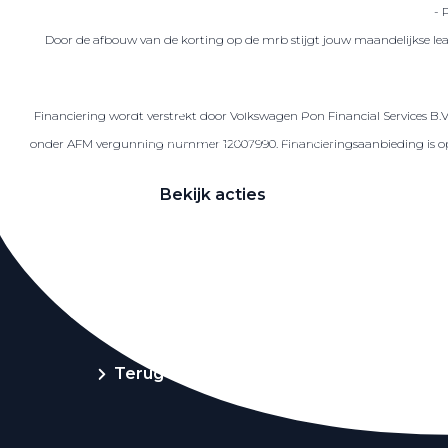
- 
Door de afbouw van de korting op de mrb stijgt jouw maandelijkse lea
Zakelijke Lease acties
Financiering wordt verstrekt door Volkswagen Pon Financial Services B.
Profiteer van zakelijk voordeel
onder AFM vergunning nummer 12007990. Financieringsaanbieding is op ba
Bekijk acties
Zakelijk
Terug