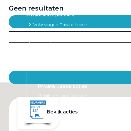
Mobiliteitsbudget
Geen resultaten
Private lease per merk
Volkswagen Private Lease
Audi Private Lease
SEAT Private Lease
Škoda Private Lease
Private Lease acties
Bekijk alle aanbiedingen
Bekijk acties