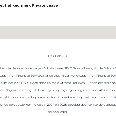
et het keurmerk Private Lease
DISCLAIMER
ancial Services. Volkswagen Private Lease, SEAT Private Lease, Škoda Private 
gen Pon Financial Services, handelsnaam van Volkswagen Pon Financial Servic
.000 km per jaar, € 500 eigen risico en regio Utrecht. Tarieven kunnen per regio
repen. Na jaar 1 bedraagt de tussentijdse opzegvergoeding maximaal 40% van de 
 overheid bouwt de korting op de motorrijtuigenbelasting (mrb) voor plug-in hybr
ralsnog geldt deze korting ook in 2027 en 2028, gevolgd door een verdere afbou
mrb volledig.