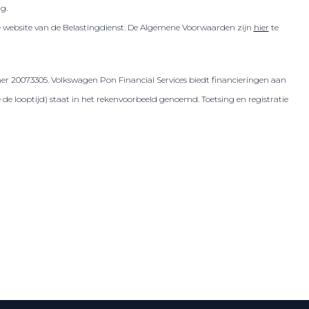
ig.
de website van de Belastingdienst. De Algemene Voorwaarden zijn
hier
te
er 20073305. Volkswagen Pon Financial Services biedt financieringen aan
 looptijd) staat in het rekenvoorbeeld genoemd. Toetsing en registratie