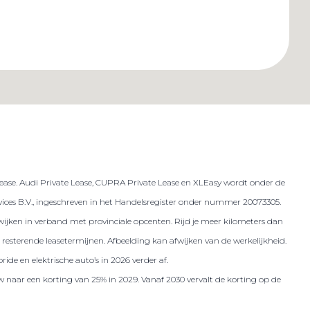
lease. Audi Private Lease, CUPRA Private Lease en XLEasy wordt onder de
es B.V., ingeschreven in het Handelsregister onder nummer 20073305.
 afwijken in verband met provinciale opcenten. Rijd je meer kilometers dan
resterende leasetermijnen. Afbeelding kan afwijken van de werkelijkheid.
ide en elektrische auto’s in 2026 verder af.
w naar een korting van 25% in 2029. Vanaf 2030 vervalt de korting op de