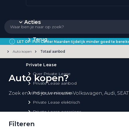
Acties
Terug
LET OP: Pon Center Naarden tijdelijk minder goed te bere
Auto kopen
Totaal aanbod
Private Lease
Over Private Lease
Auto kopen?
Private Lease aanbod
Private Lease acties
Zoek en vind jouw nieuwe Volkswagen, Audi, SEAT
Private Lease elektrisch
Private Lease occasions
Private Lease calculator
Filteren