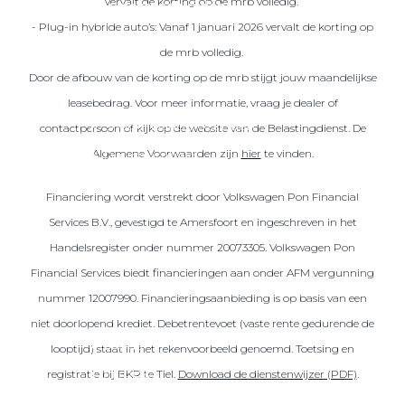
vervalt de korting op de mrb volledig.
Over elektrisch rijden
- Plug-in hybride auto’s: Vanaf 1 januari 2026 vervalt de korting op
Over elektrisch rijden
de mrb volledig.
Bijtelling en belastingvoordelen
Door de afbouw van de korting op de mrb stijgt jouw maandelijkse
Onderhoud en kosten
leasebedrag. Voor meer informatie, vraag je dealer of
Shuttel laadoplossingen
contactpersoon of kijk op de website van de Belastingdienst. De
Algemene Voorwaarden zijn
hier
te vinden.
Duurzaamheid
Voordelen
Financiering wordt verstrekt door Volkswagen Pon Financial
Veelgestelde vragen
Services B.V., gevestigd te Amersfoort en ingeschreven in het
Handelsregister onder nummer 20073305. Volkswagen Pon
Aanbod elektrisch
Financial Services biedt financieringen aan onder AFM vergunning
Volkswagen
nummer 12007990. Financieringsaanbieding is op basis van een
Audi
niet doorlopend krediet. Debetrentevoet (vaste rente gedurende de
Škoda
looptijd) staat in het rekenvoorbeeld genoemd. Toetsing en
CUPRA
registratie bij BKR te Tiel.
Download de dienstenwijzer (PDF)
.
VW Bedrijfswagens