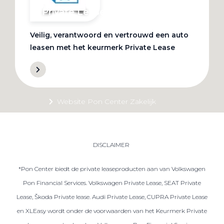
Private Lease
Veilig, verantwoord en vertrouwd een auto
Terug
leasen met het keurmerk Private Lease
Direct naar
Website Pon Center Zakelijk
Zakelijke oplossingen
Lease aanbod
DISCLAIMER
Leasevormen
*Pon Center biedt de private leaseproducten aan van Volkswagen
Berijdersinfo
Pon Financial Services. Volkswagen Private Lease, SEAT Private
Lease acties
Lease, Škoda Private lease. Audi Private Lease, CUPRA Private Lease
Lease a Bike
en XLEasy wordt onder de voorwaarden van het Keurmerk Private