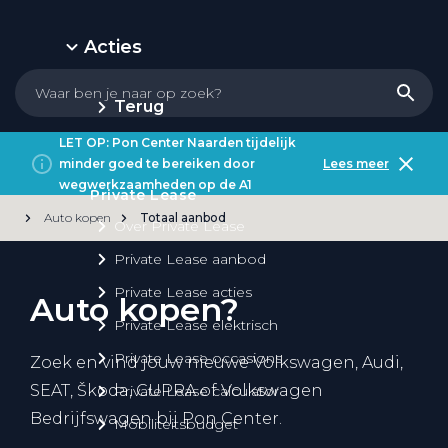
Acties
Terug
LET OP: Pon Center Naarden tijdelijk
minder goed te bereiken door
Lees meer
wegwerkzaamheden op de A1
Private Lease
Auto kopen
Totaal aanbod
Over Private Lease
Private Lease aanbod
Private Lease acties
Auto kopen?
Private Lease elektrisch
Private Lease occasions
Zoek en vind jouw nieuwe Volkswagen, Audi,
SEAT, Škoda, CUPRA of Volkswagen
Private Lease calculator
Bedrijfswagen bij Pon Center.
Mobiliteitsbudget