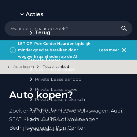
Acties
Terug
LET OP: Pon Center Naarden tijdelijk
minder goed te bereiken door
Lees meer
wegwerkzaamheden op de A1
Private Lease
Auto kopen
Totaal aanbod
Over Private Lease
Private Lease aanbod
Private Lease acties
Auto kopen?
Private Lease elektrisch
Private Lease occasions
Zoek en vind jouw nieuwe Volkswagen, Audi,
SEAT, Škoda, CUPRA of Volkswagen
Private Lease calculator
Bedrijfswagen bij Pon Center.
Mobiliteitsbudget