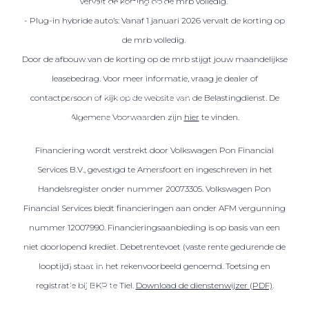
vervalt de korting op de mrb volledig.
Over elektrisch rijden
- Plug-in hybride auto’s: Vanaf 1 januari 2026 vervalt de korting op
Over elektrisch rijden
de mrb volledig.
Bijtelling en belastingvoordelen
Door de afbouw van de korting op de mrb stijgt jouw maandelijkse
Onderhoud en kosten
leasebedrag. Voor meer informatie, vraag je dealer of
Shuttel laadoplossingen
contactpersoon of kijk op de website van de Belastingdienst. De
Algemene Voorwaarden zijn
hier
te vinden.
Duurzaamheid
Voordelen
Financiering wordt verstrekt door Volkswagen Pon Financial
Veelgestelde vragen
Services B.V., gevestigd te Amersfoort en ingeschreven in het
Handelsregister onder nummer 20073305. Volkswagen Pon
Aanbod elektrisch
Financial Services biedt financieringen aan onder AFM vergunning
Volkswagen
nummer 12007990. Financieringsaanbieding is op basis van een
Audi
niet doorlopend krediet. Debetrentevoet (vaste rente gedurende de
Škoda
looptijd) staat in het rekenvoorbeeld genoemd. Toetsing en
CUPRA
registratie bij BKR te Tiel.
Download de dienstenwijzer (PDF)
.
VW Bedrijfswagens