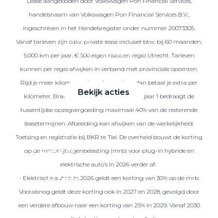
Lease aangeboden door Volkswagen Pon Financial Services,
handelsnaam van Volkswagen Pon Financial Services B.V.,
ingeschreven in het Handelsregister onder nummer 20073305.
Zakelijke Lease acties
Vanaf tarieven zijn o.b.v. private lease inclusief btw, bij 60 maanden,
Profiteer van zakelijk
5.000 km per jaar, € 500 eigen risico en regio Utrecht. Tarieven
voordeel
kunnen per regio afwijken in verband met provinciale opcenten.
Rijd je meer kilometers dan afgesproken, dan betaal je extra per
Bekijk acties
kilometer. Brandstof is niet inbegrepen. Na jaar 1 bedraagt de
tussentijdse opzegvergoeding maximaal 40% van de resterende
leasetermijnen. Afbeelding kan afwijken van de werkelijkheid.
Toetsing en registratie bij BKR te Tiel. De overheid bouwt de korting
Zakelijk
op de motorrijtuigenbelasting (mrb) voor plug-in hybride en
elektrische auto’s in 2026 verder af.
- Elektrische auto’s: In 2026 geldt een korting van 30% op de mrb.
Terug
Vooralsnog geldt deze korting ook in 2027 en 2028, gevolgd door
een verdere afbouw naar een korting van 25% in 2029. Vanaf 2030