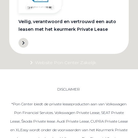
Private Lease
Veilig, verantwoord en vertrouwd een auto
Terug
leasen met het keurmerk Private Lease
Direct naar
Website Pon Center Zakelijk
Zakelijke oplossingen
Lease aanbod
DISCLAIMER
Leasevormen
*Pon Center biedt de private leaseproducten aan van Volkswagen
Berijdersinfo
Pon Financial Services. Volkswagen Private Lease, SEAT Private
Lease acties
Lease, Škoda Private lease. Audi Private Lease, CUPRA Private Lease
Lease a Bike
en XLEasy wordt onder de voorwaarden van het Keurmerk Private