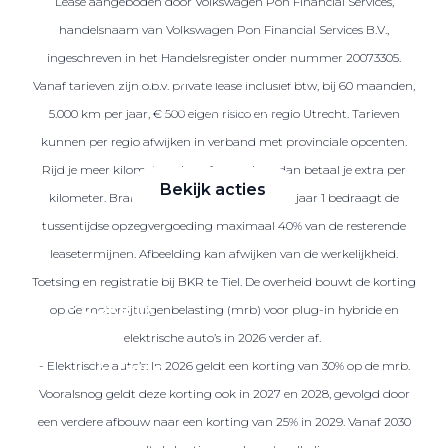
Lease aangeboden door Volkswagen Pon Financial Services,
handelsnaam van Volkswagen Pon Financial Services B.V.,
ingeschreven in het Handelsregister onder nummer 20073305.
Zakelijke Lease acties
Vanaf tarieven zijn o.b.v. private lease inclusief btw, bij 60 maanden,
Profiteer van zakelijk
5.000 km per jaar, € 500 eigen risico en regio Utrecht. Tarieven
voordeel
kunnen per regio afwijken in verband met provinciale opcenten.
Rijd je meer kilometers dan afgesproken, dan betaal je extra per
Bekijk acties
kilometer. Brandstof is niet inbegrepen. Na jaar 1 bedraagt de
tussentijdse opzegvergoeding maximaal 40% van de resterende
leasetermijnen. Afbeelding kan afwijken van de werkelijkheid.
Toetsing en registratie bij BKR te Tiel. De overheid bouwt de korting
Zakelijk
op de motorrijtuigenbelasting (mrb) voor plug-in hybride en
elektrische auto’s in 2026 verder af.
- Elektrische auto’s: In 2026 geldt een korting van 30% op de mrb.
Terug
Vooralsnog geldt deze korting ook in 2027 en 2028, gevolgd door
een verdere afbouw naar een korting van 25% in 2029. Vanaf 2030