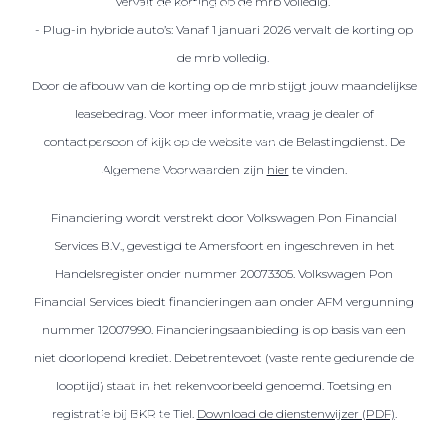
vervalt de korting op de mrb volledig.
Over elektrisch rijden
- Plug-in hybride auto’s: Vanaf 1 januari 2026 vervalt de korting op
Over elektrisch rijden
de mrb volledig.
Bijtelling en belastingvoordelen
Door de afbouw van de korting op de mrb stijgt jouw maandelijkse
Onderhoud en kosten
leasebedrag. Voor meer informatie, vraag je dealer of
Shuttel laadoplossingen
contactpersoon of kijk op de website van de Belastingdienst. De
Algemene Voorwaarden zijn
hier
te vinden.
Duurzaamheid
Voordelen
Financiering wordt verstrekt door Volkswagen Pon Financial
Veelgestelde vragen
Services B.V., gevestigd te Amersfoort en ingeschreven in het
Handelsregister onder nummer 20073305. Volkswagen Pon
Aanbod elektrisch
Financial Services biedt financieringen aan onder AFM vergunning
Volkswagen
nummer 12007990. Financieringsaanbieding is op basis van een
Audi
niet doorlopend krediet. Debetrentevoet (vaste rente gedurende de
Škoda
looptijd) staat in het rekenvoorbeeld genoemd. Toetsing en
CUPRA
registratie bij BKR te Tiel.
Download de dienstenwijzer (PDF)
.
VW Bedrijfswagens