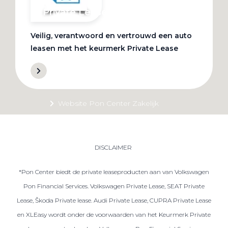
Private Lease
Veilig, verantwoord en vertrouwd een auto
Terug
leasen met het keurmerk Private Lease
Direct naar
Website Pon Center Zakelijk
Zakelijke oplossingen
Lease aanbod
DISCLAIMER
Leasevormen
*Pon Center biedt de private leaseproducten aan van Volkswagen
Berijdersinfo
Pon Financial Services. Volkswagen Private Lease, SEAT Private
Lease acties
Lease, Škoda Private lease. Audi Private Lease, CUPRA Private Lease
Lease a Bike
en XLEasy wordt onder de voorwaarden van het Keurmerk Private