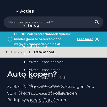
Acties
Terug
LET OP: Pon Center Naarden tijdelijk
minder goed te bereiken door
Lees meer
wegwerkzaamheden op de A1
Private Lease
Auto kopen
Totaal aanbod
Over Private Lease
Private Lease aanbod
Private Lease acties
Auto kopen?
Private Lease elektrisch
Private Lease occasions
Zoek en vind jouw nieuwe Volkswagen, Audi,
SEAT, Škoda, CUPRA of Volkswagen
Private Lease calculator
Bedrijfswagen bij Pon Center.
Mobiliteitsbudget