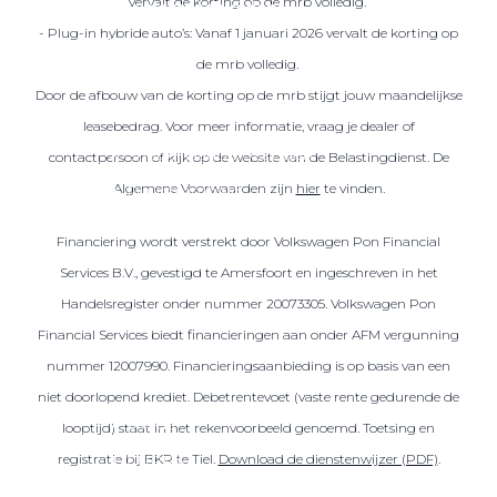
vervalt de korting op de mrb volledig.
Over elektrisch rijden
- Plug-in hybride auto’s: Vanaf 1 januari 2026 vervalt de korting op
Over elektrisch rijden
de mrb volledig.
Bijtelling en belastingvoordelen
Door de afbouw van de korting op de mrb stijgt jouw maandelijkse
Onderhoud en kosten
leasebedrag. Voor meer informatie, vraag je dealer of
Shuttel laadoplossingen
contactpersoon of kijk op de website van de Belastingdienst. De
Algemene Voorwaarden zijn
hier
te vinden.
Duurzaamheid
Voordelen
Financiering wordt verstrekt door Volkswagen Pon Financial
Veelgestelde vragen
Services B.V., gevestigd te Amersfoort en ingeschreven in het
Handelsregister onder nummer 20073305. Volkswagen Pon
Aanbod elektrisch
Financial Services biedt financieringen aan onder AFM vergunning
Volkswagen
nummer 12007990. Financieringsaanbieding is op basis van een
Audi
niet doorlopend krediet. Debetrentevoet (vaste rente gedurende de
Škoda
looptijd) staat in het rekenvoorbeeld genoemd. Toetsing en
CUPRA
registratie bij BKR te Tiel.
Download de dienstenwijzer (PDF)
.
VW Bedrijfswagens