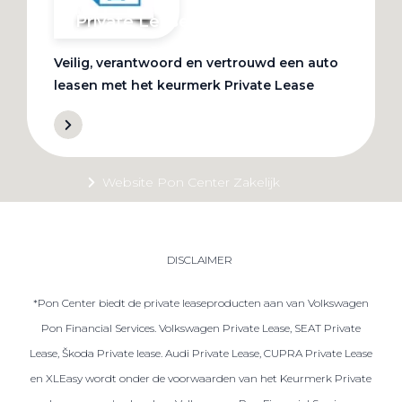
Private Lease
Veilig, verantwoord en vertrouwd een auto
Terug
leasen met het keurmerk Private Lease
Direct naar
Website Pon Center Zakelijk
Zakelijke oplossingen
Lease aanbod
DISCLAIMER
Leasevormen
*Pon Center biedt de private leaseproducten aan van Volkswagen
Berijdersinfo
Pon Financial Services. Volkswagen Private Lease, SEAT Private
Lease acties
Lease, Škoda Private lease. Audi Private Lease, CUPRA Private Lease
Lease a Bike
en XLEasy wordt onder de voorwaarden van het Keurmerk Private