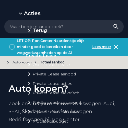
Acties
Terug
LET OP: Pon Center Naarden tijdelijk
minder goed te bereiken door
Lees meer
wegwerkzaamheden op de A1
Private Lease
Auto kopen
Totaal aanbod
Over Private Lease
Private Lease aanbod
Private Lease acties
Auto kopen?
Private Lease elektrisch
Private Lease occasions
Zoek en vind jouw nieuwe Volkswagen, Audi,
SEAT, Škoda, CUPRA of Volkswagen
Private Lease calculator
Bedrijfswagen bij Pon Center.
Mobiliteitsbudget