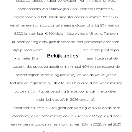
Lease aangeboden door Volkswagen Pon Financial Services,
handelsnaam van Volkswagen Pon Financial Services B.V.,
ingeschreven in het Handelsregister onder nummer 20073305.
Zakelijke Lease acties
Vanaf tarieven zijn o.b.v. private lease inclusief btw, bij 60 maanden,
Profiteer van zakelijk
5.000 km per jaar, € 500 eigen risico en regio Utrecht. Tarieven
voordeel
kunnen per regio afwijken in verband met provinciale opcenten.
Rijd je meer kilometers dan afgesproken, dan betaal je extra per
Bekijk acties
kilometer. Brandstof is niet inbegrepen. Na jaar 1 bedraagt de
tussentijdse opzegvergoeding maximaal 40% van de resterende
leasetermijnen. Afbeelding kan afwijken van de werkelijkheid.
Toetsing en registratie bij BKR te Tiel. De overheid bouwt de korting
Zakelijk
op de motorrijtuigenbelasting (mrb) voor plug-in hybride en
elektrische auto’s in 2026 verder af.
- Elektrische auto’s: In 2026 geldt een korting van 30% op de mrb.
Terug
Vooralsnog geldt deze korting ook in 2027 en 2028, gevolgd door
een verdere afbouw naar een korting van 25% in 2029. Vanaf 2030