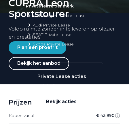
CUPRA Leon
Private lease per merk
Sportstourer
Volkswagen Private Lease
Audi Private Lease
Volop ruimte zonder in te leveren op plezier
SEAT Private Lease
en prestaties
Škoda Private Lease
Plan een proefrit
Bekijk het aanbod
Private Lease acties
Bekijk alle aanbiedingen
Prijzen
Bekijk acties
Kopen vanaf
€ 43.990