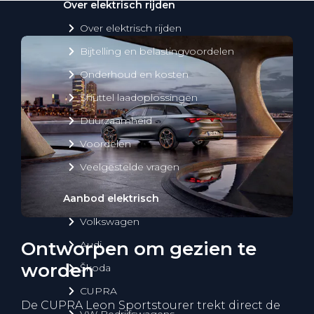
Over elektrisch rijden
Over elektrisch rijden
Bijtelling en belastingvoordelen
Onderhoud en kosten
Shuttel laadoplossingen
Duurzaamheid
Voordelen
Veelgestelde vragen
Aanbod elektrisch
Volkswagen
Ontworpen om gezien te
Audi
worden
Škoda
CUPRA
De CUPRA Leon Sportstourer trekt direct de
VW Bedrijfswagens