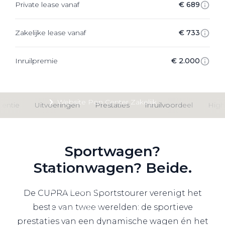
Private lease vanaf
€ 689
Private Lease
Zakelijke lease vanaf
€ 733
Terug
Inruilpremie
€ 2.000
Direct naar
Website Pon Center Zakelijk
stentie
Uitvoeringen
Prestaties
Inruilvoordeel
High
Zakelijke oplossingen
Lease aanbod
Sportwagen?
Leasevormen
Stationwagen? Beide.
Berijdersinfo
Lease acties
De CUPRA Leon Sportstourer verenigt het
beste van twee werelden: de sportieve
Lease a Bike
prestaties van een dynamische wagen én het