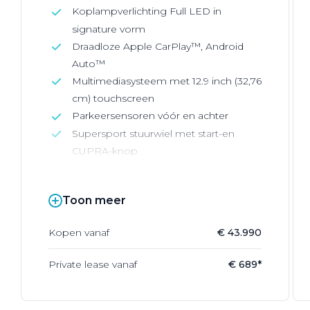
Koplampverlichting Full LED in
signature vorm
Draadloze Apple CarPlay™, Android
Auto™
Multimediasysteem met 12.9 inch (32,76
cm) touchscreen
Parkeersensoren vóór en achter
Supersport stuurwiel met start-en
CUPRA-knop
Toon meer
Kopen vanaf
€ 43.990
Private lease vanaf
€ 689*