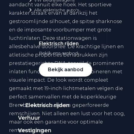
aandacht vanuit elke hoek. Het sportieve
Alle elektrische auto's
karakter straalt ervan af dankzij het
gestroomlijnde silhouet, de spitse sharknose
en de imposante voorbumper met grote
luchtinlaten. Deze stationwagen is
Elektrisch rijden
allesbehalve doorsnee. De krachtige lijnen en
Bekijk ons aanbod
atletische proporties benadrukken zijn
prestatiegerichte DNA, terwijl de prominente
Bekijk aanbod
inlaten functionele koeling combineren met
visuele impact. De look wordt compleet
gemaakt met 19-inch lichtmetalen velgen die
perfect samenvallen met de koperkleurige
Elektrisch rijden
Brembo-remklauwen en geperforeerde
remschijven. Niet alleen een lust voor het oog,
Verhuur
maar ook een garantie voor optimale
Vestigingen
remprestaties.