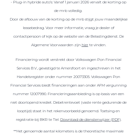
- Plug-in hybride auto’s: Vanaf 1 januari 2026 vervalt de korting op
de mrb volledig.
Door de afbouw van de korting op de mrb stijgt jouw maandelijkse
leasebedrag. Voor meer informatie, vraag je dealer of
contactpersoon of kijk op de website van de Belastingdienst. De
Algemene Voorwaarden zijn
hier
te vinden.
Financiering wordt verstrekt door Volkswagen Pon Financial
Services B.V., gevestigd te Amersfoort en ingeschreven in het
Handelsregister onder nummer 20073305. Volkswagen Pon
Financial Services biedt financieringen aan onder AFM vergunning
nummer 12007990. Financieringsaanbieding is op basis van een
niet doorlopend krediet. Debetrentevoet (vaste rente gedurende de
looptijd) staat in het rekenvoorbeeld genoemd. Toetsing en
registratie bij BKR te Tiel.
Download de dienstenwijzer (PDF)
.
**Het genoemde aantal kilometers is de theoretische maximale