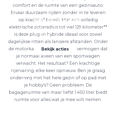
comfort en de ruimte van een gezinsauto.
Ervaar duurzaam rijden zonder in te leveren
op kracht of bereik. Met een volledig
Zakelijke Lease acties
elektrische actieradius tot wel 129 kilometer**
Profiteer van zakelijk
is deze plug-in hybride ideaal voor zowel
voordeel
dagelijkse ritten als langere afstanden. Onder
de motorkap schuilt tot 272 pk: vermogen dat
Bekijk acties
je normaal alleen van een sportwagen
verwacht. Het resultaat? Een krachtige
rijervaring, elke keer opnieuw. Ben je graag
onderweg met het hele gezin of op pad met
Zakelijk
je hobby's? Geen probleem. De
bagageruimte van maar liefst 1.450 liter biedt
Terug
ruimte voor alles wat je mee wilt nemen.