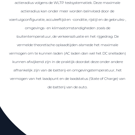
actieradius volgens de WLTP testsystematiek. Deze maximale
actieradius kan onder meer worden beïnvloed door de
voertuigconfiguratie, acculeeftijd en -conditie, rijstijl en de gebruiks-,
omgevings- en klimaatomstandigheden zoals de
buitentemperatuur, de verkeerssituatie en het rijgedrag. De
vermelde theoretische oplaadtijden alsmede het maximale
vermogen om te kunnen laden (AC laden dan wel het DC snelladen)
kunnen afwijkend zijn in de praktijk doordat deze onder andere
afhankelijk zijn van de batterij-en omgevingstemperatuur, het
vermogen van het laadpunt en de laadstatus (State of Charge) van
de batterij van de auto.