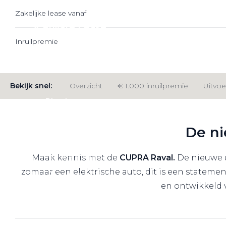
Zakelijke lease vanaf
Private Lease
Inruilpremie
Terug
Bekijk snel:
Overzicht
€ 1.000 inruilpremie
Uitvoe
Direct naar
Website Pon Center Zakelijk
De ni
Zakelijke oplossingen
Lease aanbod
Maak kennis met de
CUPRA Raval.
De nieuwe u
zomaar een elektrische auto, dit is een
statemen
Leasevormen
en ontwikkeld 
Berijdersinfo
Lease acties
Lease a Bike