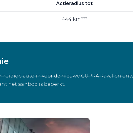
Actieradius tot
444 km***
mie
e huidige auto in voor de nieuwe CUPRA Raval en ontv
want het aanbod is beperkt.