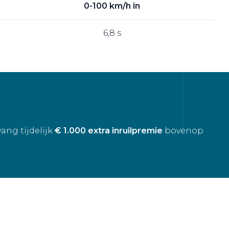
0-100 km/h in
6,8 s
ang tijdelijk
€ 1.000 extra inruilpremie
bovenop