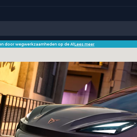
iken door wegwerkzaamheden op de A1
Lees meer