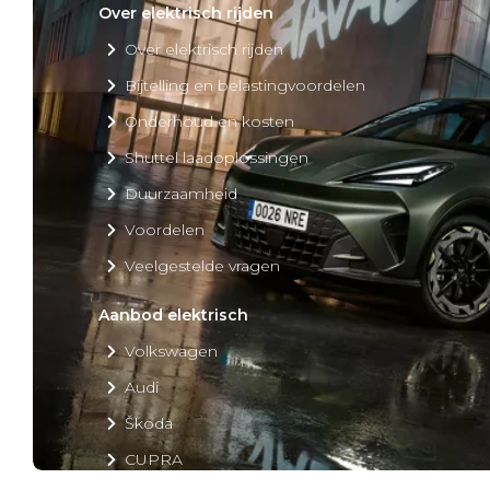
Over elektrisch rijden
Over elektrisch rijden
Bijtelling en belastingvoordelen
Onderhoud en kosten
Shuttel laadoplossingen
Duurzaamheid
Voordelen
Veelgestelde vragen
Aanbod elektrisch
Volkswagen
Audi
Škoda
CUPRA