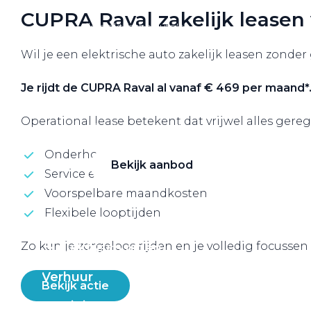
VW Bedrijfswagens
CUPRA Raval zakelijk leasen
Alle elektrische auto's
Wil je een elektrische auto zakelijk leasen zonder
Je rijdt de CUPRA Raval al vanaf € 469 per maand*
Elektrisch rijden
Operational lease betekent dat vrijwel alles gere
Bekijk ons aanbod
Onderhoud en reparaties
Bekijk aanbod
Service en ondersteuning
Voorspelbare maandkosten
Flexibele looptijden
Zo kun je zorgeloos rijden en je volledig focusse
Elektrisch rijden
Verhuur
Bekijk actie
Vestigingen