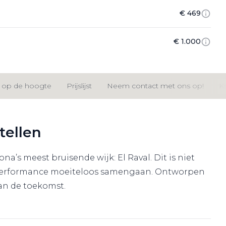
€ 469
€ 1.000
jf op de hoogte
Prijslijst
Neem contact met ons op!
K
tellen
’s meest bruisende wijk: El Raval. Dit is niet
re performance moeiteloos samengaan. Ontworpen
an de toekomst.