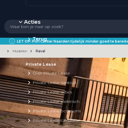
Acties
Terug
LET OP: Pon Center Naarden tijdelijk minder goed te bere
Modellen
Raval
Private Lease
Over Private Lease
Private Lease aanbod
Private Lease acties
Private Lease elektrisch
Private Lease occasions
Private Lease calculator