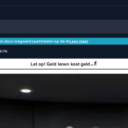
iken door wegwerkzaamheden op de A1
Lees meer
86 PK