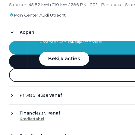
S edition 45 82 kWh 210 kW / 286 PK | 20" | Pano dak | Stoe
Pon Center Audi Utrecht
Kopen
Zakelijke Lease acties
Profiteer van zakelijk voordeel
Bekijk acties
Zakelijk
Private lease vanaf
Terug
Financieren vanaf
Krediettabel