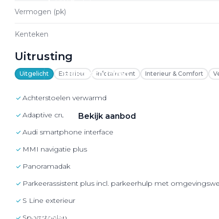
VW Bedrijfswagens
Vermogen (pk)
Alle elektrische auto's
Kenteken
Uitrusting
Elektrisch rijden
Uitgelicht
Exterieur
Infotainment
Interieur & Comfort
V
Bekijk ons aanbod
achterstoelen verwarmd
Adaptive cruise control
Bekijk aanbod
Audi smartphone interface
MMI navigatie plus
Panoramadak
Elektrisch rijden
Parkeerassistent plus incl. parkeerhulp met omgevingsw
Verhuur
S Line exterieur
Vestigingen
sportstoelen