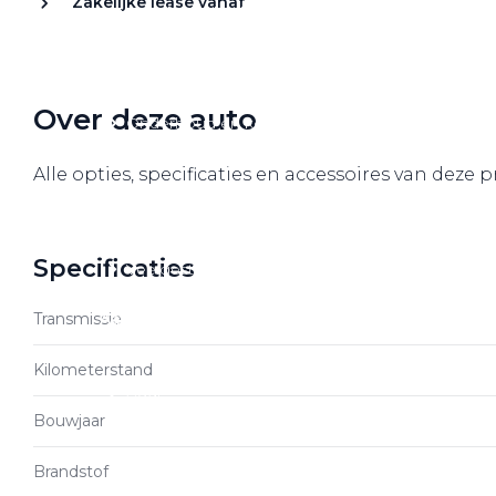
Zakelijke lease vanaf
Over elektrisch rijden
Over elektrisch rijden
Bijtelling en belastingvoordelen
Over deze auto
Onderhoud en kosten
Shuttel laadoplossingen
Alle opties, specificaties en accessoires van deze 
Duurzaamheid
Voordelen
Specificaties
Veelgestelde vragen
Transmissie
Aanbod elektrisch
Volkswagen
Kilometerstand
Audi
Bouwjaar
Škoda
CUPRA
Brandstof