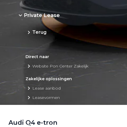
Private Lease
Terug
Direct naar
Website Pon Center Zakelijk
Zakelijke oplossingen
Lease aanbod
Leasevormen
Berijdersinfo
Lease acties
Audi Q4 e-tron
Lease a Bike