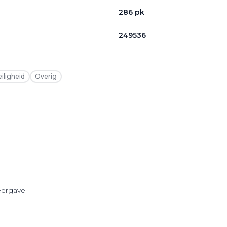
286 pk
249536
eiligheid
Overig
eergave