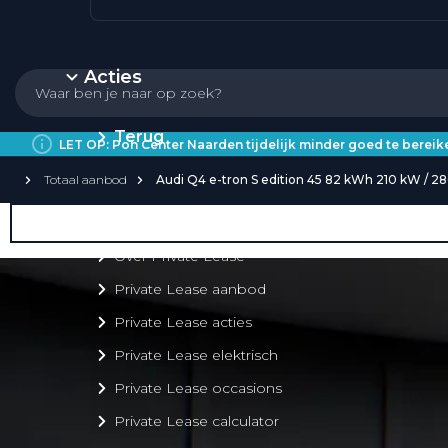
Acties
Terug
LET OP: Pon Center Naarden tijdelijk minder goed te bere
Totaal aanbod
Audi Q4 e-tron S edition 45 82 kWh 210 kW / 2
Private Lease
Over Private Lease
Private Lease aanbod
Private Lease acties
Private Lease elektrisch
Private Lease occasions
Private Lease calculator