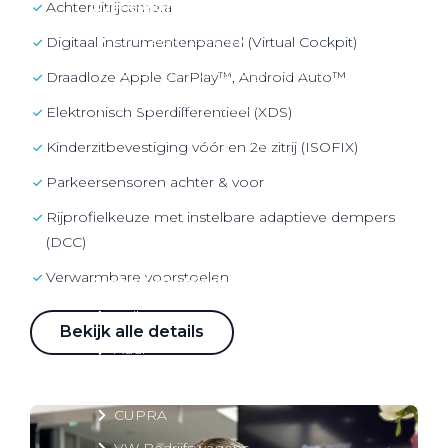
Achteruitrijcamera
Over elektrisch rijden
Over elektrisch rijden
Digitaal instrumentenpaneel (Virtual Cockpit)
Bijtelling en belastingvoordelen
Draadloze Apple CarPlay™, Android Auto™
Onderhoud en kosten
Elektronisch Sperdifferentieel (XDS)
Shuttel laadoplossingen
Kinderzitbevestiging vóór en 2e zitrij (ISOFIX)
Duurzaamheid
Parkeersensoren achter & voor
Voordelen
Rijprofielkeuze met instelbare adaptieve dempers
Veelgestelde vragen
(DCC)
Verwarmbare voorstoelen
Aanbod elektrisch
Volkswagen
Bekijk alle details
Audi
Škoda
CUPRA
VW Bedrijfswagens