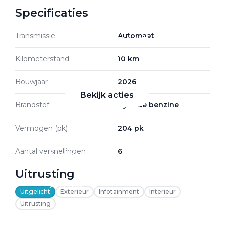
Specificaties
Transmissie
Automaat
Zakelijke Lease acties
Profiteer van zakelijk
Kilometerstand
10 km
voordeel
Bouwjaar
2026
Bekijk acties
Brandstof
Hybride benzine
Vermogen (pk)
204 pk
Aantal versnellingen
6
Zakelijk
Uitrusting
Terug
Uitgelicht
Exterieur
Infotainment
Interieur
Uitrusting