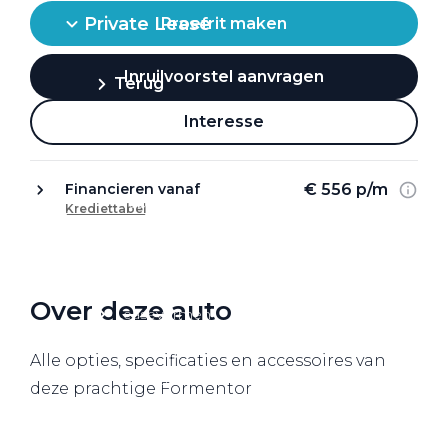
Private Lease
Proefrit maken
Inruilvoorstel aanvragen
Terug
Interesse
Direct naar
€ 556 p/m
Financieren vanaf
Website Pon Center Zakelijk
Krediettabel
Zakelijke oplossingen
Lease aanbod
Over deze auto
Leasevormen
Berijdersinfo
Alle opties, specificaties en accessoires van
Lease acties
deze prachtige Formentor
Lease a Bike