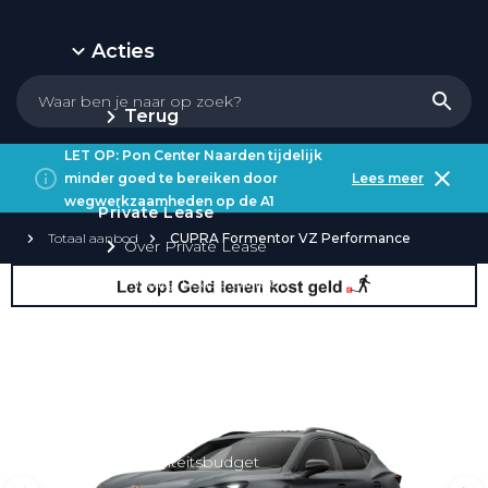
Acties
Terug
LET OP: Pon Center Naarden tijdelijk
minder goed te bereiken door
Lees meer
wegwerkzaamheden op de A1
Private Lease
Totaal aanbod
CUPRA Formentor VZ Performance
Over Private Lease
Private Lease aanbod
Private Lease acties
Private Lease elektrisch
Private Lease occasions
Private Lease calculator
Mobiliteitsbudget