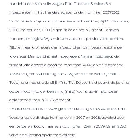
handelsnaam van Volkswagen Pon Financial Services B.V.,
ingeschreven in het Handelsregister onder nummer 20073305.
Vanaf tarieven zijn o.b.v. private lease inclusief btw, bij 60 maanden,
5.000 km per jaar, € 500 eigen risico en regio Utrecht. Tarieven
kunnen per regio afwijken in verband met provinciale opcenten.
Rijd je meer kilometers dan afgesproken, dan betaal je extra per
kilometer. Brandstof is niet inbegrepen. Na jaar 1 bedraagt de
tussentijdse opzegvergoeding maximaal 40% van de resterende
leasetermijnen. Afbeelding kan afwijken van de werkelijkheid.
Toetsing en registratie bij BKR te Tiel. De overheid bouwt de korting
op de motorrijtuigenbelasting (mrb) voor plug-in hybride en
elektrische auto’s in 2026 verder af.
- Elektrische auto’s: In 2026 geldt een korting van 30% op de mrb.
Vooralsnog geldt deze korting ook in 2027 en 2028, gevolgd door
een verdere afbouw naar een korting van 25% in 2029. Vanaf 2030
vervalt de korting op de mrb volledig.