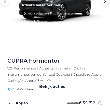
Private lease per merk
Volkswagen Private Lease
Audi Private Lease
SEAT Private Lease
Škoda Private Lease
CUPRA Formentor
Private Lease acties
VZ Performance | Achteruitrijcamera | Digitaal
Bekijk alle aanbiedingen
instrumentenpaneel (Virtual Cockpit) | Draadloze Apple
CarPlay™, Android Auto™
Bekijk acties
CUPRA Garage Utrecht
€ 55.712
Kopen
€ 57.712