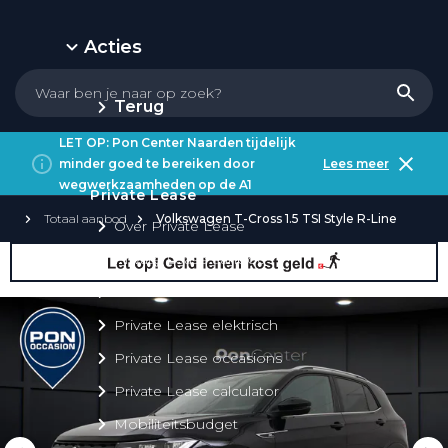
Acties
Terug
LET OP: Pon Center Naarden tijdelijk
minder goed te bereiken door
Lees meer
wegwerkzaamheden op de A1
Private Lease
Totaal aanbod
Volkswagen T-Cross 1.5 TSI Style R-Line
Over Private Lease
Private Lease aanbod
Private Lease acties
Private Lease elektrisch
Private Lease occasions
Private Lease calculator
Mobiliteitsbudget