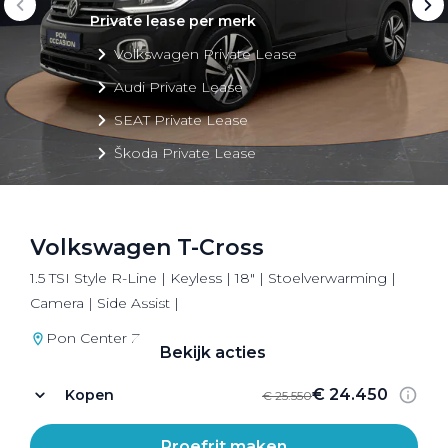
Private lease per merk
Volkswagen Private Lease
Audi Private Lease
SEAT Private Lease
Škoda Private Lease
Volkswagen T-Cross
Private Lease acties
1.5 TSI Style R-Line | Keyless | 18" | Stoelverwarming |
Bekijk alle aanbiedingen
Camera | Side Assist |
Pon Center Zeist
Bekijk acties
€ 24.450
Kopen
€ 25.550
Proefrit maken