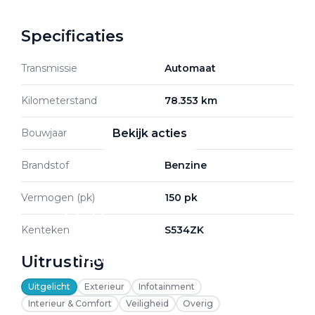
Specificaties
Zakelijke Lease acties
Transmissie
Automaat
Profiteer van zakelijk
voordeel
Kilometerstand
78.353 km
Bouwjaar
2022
Bekijk acties
Brandstof
Benzine
Vermogen (pk)
150 pk
Zakelijk
Kenteken
S534ZK
Uitrusting
Terug
Uitgelicht
Exterieur
Infotainment
Interieur & Comfort
Veiligheid
Overig