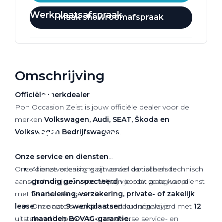
Werkplaatsafspraak
Maak showroomafspraak
Omschrijving
Officiële
merkdealer
Pon Occasion Zeist is jouw officiële dealer voor de
merken
Volkswagen, Audi, SEAT, Škoda en
Volkswagen Bedrijfswagens
.
Onze service en diensten
Onze dienstverlening gaat verder dan alleen de
Al onze occasions zijn zowel optisch als technisch
aanschaf van jouw auto. Wij zijn je ook graag van dienst
grondig geïnspecteerd
voordat ze te koop
met
financiering, verzekering, private- of zakelijk
worden aangeboden.
lease
Onze auto’s worden standaard afgeleverd met
. In onze
9 werkplaatsen
kunnen wij je
12
uitstekend helpen met onze diverse service- en
maanden BOVAG-garantie.