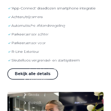
Over elektrisch rijden
'App-Connect' draadlozen smartphone integratie
Over elektrisch rijden
Achteruitrijcamera
Bijtelling en belastingvoordelen
Automatische afstandsregeling
Onderhoud en kosten
parkeersensor achter
Shuttel laadoplossingen
Duurzaamheid
parkeersensor voor
Voordelen
R-Line Exterieur
Veelgestelde vragen
Sleutelloos vergrendel- en startsysteem
Aanbod elektrisch
Bekijk alle details
Volkswagen
Audi
Škoda
CUPRA
VW Bedrijfswagens