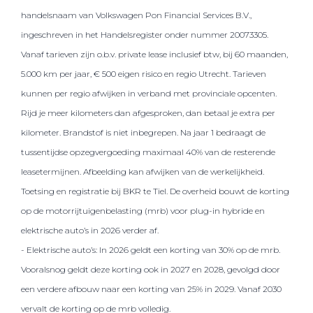
handelsnaam van Volkswagen Pon Financial Services B.V.,
ingeschreven in het Handelsregister onder nummer 20073305.
Vanaf tarieven zijn o.b.v. private lease inclusief btw, bij 60 maanden,
5.000 km per jaar, € 500 eigen risico en regio Utrecht. Tarieven
kunnen per regio afwijken in verband met provinciale opcenten.
Rijd je meer kilometers dan afgesproken, dan betaal je extra per
kilometer. Brandstof is niet inbegrepen. Na jaar 1 bedraagt de
tussentijdse opzegvergoeding maximaal 40% van de resterende
leasetermijnen. Afbeelding kan afwijken van de werkelijkheid.
Toetsing en registratie bij BKR te Tiel. De overheid bouwt de korting
op de motorrijtuigenbelasting (mrb) voor plug-in hybride en
elektrische auto’s in 2026 verder af.
- Elektrische auto’s: In 2026 geldt een korting van 30% op de mrb.
Vooralsnog geldt deze korting ook in 2027 en 2028, gevolgd door
een verdere afbouw naar een korting van 25% in 2029. Vanaf 2030
vervalt de korting op de mrb volledig.