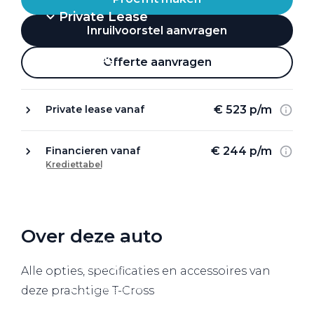
Private Lease
Inruilvoorstel aanvragen
Terug
Offerte aanvragen
€ 523 p/m
Private lease vanaf
Direct naar
Website Pon Center Zakelijk
€ 244 p/m
Financieren vanaf
Krediettabel
Zakelijke oplossingen
Lease aanbod
Leasevormen
Over deze auto
Berijdersinfo
Lease acties
Alle opties, specificaties en accessoires van
Lease a Bike
deze prachtige T-Cross