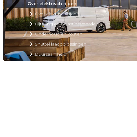
Over elektrisch rijden
Over elektrisch rijden
Bijtelling en belastingvoordelen
Onderhoud en kosten
Shuttel laadoplossingen
Duurzaamheid
Voordelen
Veelgestelde vragen
Aanbod elektrisch
Volkswagen
Audi
Škoda
CUPRA