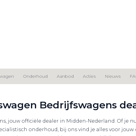
 geselecteerde e-Transporters uit voorraad
fswagen
Onderhoud
Aanbod
Acties
Nieuws
FA
lkswagen Bedrijfswagens de
, jouw officiële dealer in Midden-Nederland. Of je n
pecialistisch onderhoud, bij ons vind je alles voor j