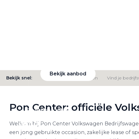
VW Bedrijfswagens
Alle elektrische auto's
Elektrisch rijden
Profiteer van € 11.500 voorraadvoordeel op
Bekijk ons aanbod
Bekijk aanbod
Bekijk snel:
Bedrijfswagens modellen
Vind je bedrij
Pon Center: officiële Vo
Elektrisch rijden
Verhuur
Welkom bij Pon Center Volkswagen Bedrijfswagens
een jong gebruikte occasion, zakelijke lease of s
Vestigingen