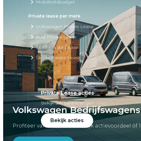
Mobiliteitsbudget
Private lease per merk
Volkswagen Private Lease
Audi Private Lease
SEAT Private Lease
Škoda Private Lease
Private Lease acties
Bekijk alle aanbiedingen
Volkswagen Bedrijfswagens
Bekijk acties
Profiteer van een aantrekkelijk actievoordeel óf 