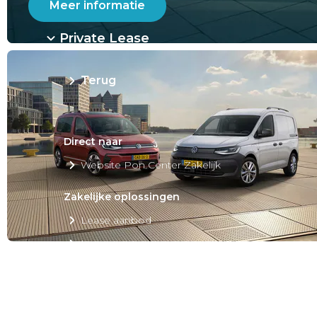
Meer informatie
Private Lease
Terug
Direct naar
Website Pon Center Zakelijk
Zakelijke oplossingen
Lease aanbod
Leasevormen
Berijdersinfo
Lease acties
Lease a Bike