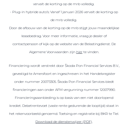
vervalt de korting op de mrb volledig.
- Plug-in hybride auto’s: Vanaf 1 januari 2026 vervalt de korting op
de mrb volledig.
Door de afbouw van de korting op de mrb stijgt jouw maandelijkse
leasebedrag. Voor meer informatie, vraag je dealer of
contactpersoon of kijk op de website van de Belastingdienst. De
Algemene Voorwaarden zijn
hier
te vinden.
Financiering wordt verstrekt door Škoda Pon Financial Services B.V.,
gevestigd te Amersfoort en ingeschreven in het Handelsregister
onder nummer 20073305. Škoda Pon Financial Services biedt
financieringen aan onder AFM vergunning nummer 12007990.
Financieringsaanbieding is op basis van een niet doorlopend
krediet. Debetrentevoet (vaste rente gedurende de looptijd) staat in
het rekenvoorbeeld genoemd. Toetsing en registratie bij BKR te Tiel.
Download de dienstenwijzer (PDF)
.