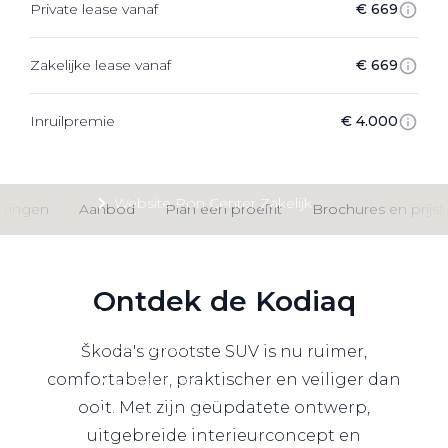
Private lease vanaf
€ 669
Private Lease
Zakelijke lease vanaf
€ 669
Terug
Inruilpremie
€ 4.000
Direct naar
Website Pon Center Zakelijk
eringen
Aanbod
Plan een proefrit
Brochures en prijsli
Zakelijke oplossingen
Lease aanbod
Ontdek de Kodiaq
Leasevormen
Berijdersinfo
Škoda's grootste SUV is nu ruimer,
comfortabeler, praktischer en veiliger dan
Lease acties
ooit. Met zijn geüpdatete ontwerp,
Lease a Bike
uitgebreide interieurconcept en