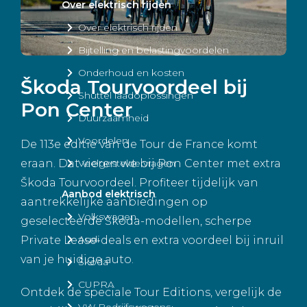
Over elektrisch rijden
Over elektrisch rijden
Bijtelling en belastingvoordelen
Onderhoud en kosten
Škoda Tourvoordeel bij
Shuttel laadoplossingen
Pon Center
Duurzaamheid
Voordelen
De 113e editie van de Tour de France komt
eraan. Dat vieren we bij Pon Center met extra
Veelgestelde vragen
Škoda Tourvoordeel. Profiteer tijdelijk van
Aanbod elektrisch
aantrekkelijke aanbiedingen op
Volkswagen
geselecteerde Škoda-modellen, scherpe
Audi
Private Lease-deals en extra voordeel bij inruil
van je huidige auto.
Škoda
CUPRA
Ontdek de speciale Tour Editions, vergelijk de
VW Bedrijfswagens