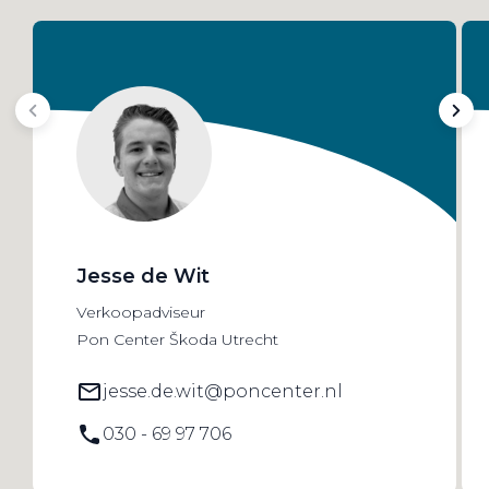
Jesse de Wit
Verkoopadviseur
Pon Center Škoda Utrecht
jesse.de.wit@poncenter.nl
030 - 69 97 706