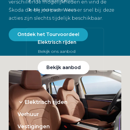
verschillende mogelijkheden en vind de
Alle elektrische auto's
Škoda die bij jou past. Wees er snel bij: deze
acties zijn slechts tijdelijk beschikbaar.
Ontdek het Tourvoordeel
Elektrisch rijden
Bekijk ons aanbod
Bekijk aanbod
Elektrisch rijden
Verhuur
Vestigingen