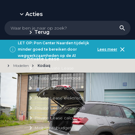
Acties
Terug
LET OP: Pon Center Naarden tijdelijk
minder goed te bereiken door
Lees meer
wegwerkzaamheden op de A1
Private Lease
Modellen
Kodiaq
Over Private Lease
Private Lease aanbod
Private Lease acties
Private Lease elektrisch
Private Lease occasions
Private Lease calculator
Mobiliteitsbudget