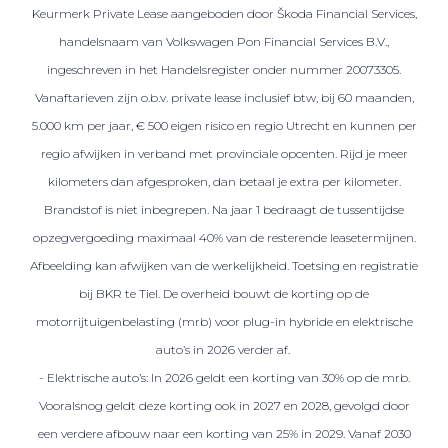
Keurmerk Private Lease aangeboden door Škoda Financial Services,
handelsnaam van Volkswagen Pon Financial Services B.V.,
ingeschreven in het Handelsregister onder nummer 20073305.
Vanaftarieven zijn o.b.v. private lease inclusief btw, bij 60 maanden,
5.000 km per jaar, € 500 eigen risico en regio Utrecht en kunnen per
regio afwijken in verband met provinciale opcenten. Rijd je meer
kilometers dan afgesproken, dan betaal je extra per kilometer.
Brandstof is niet inbegrepen. Na jaar 1 bedraagt de tussentijdse
opzegvergoeding maximaal 40% van de resterende leasetermijnen.
Afbeelding kan afwijken van de werkelijkheid. Toetsing en registratie
bij BKR te Tiel. De overheid bouwt de korting op de
motorrijtuigenbelasting (mrb) voor plug-in hybride en elektrische
auto’s in 2026 verder af.
- Elektrische auto’s: In 2026 geldt een korting van 30% op de mrb.
Vooralsnog geldt deze korting ook in 2027 en 2028, gevolgd door
een verdere afbouw naar een korting van 25% in 2029. Vanaf 2030