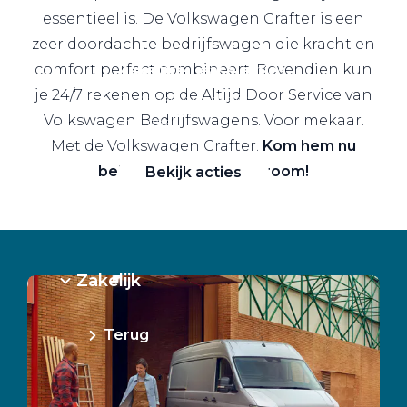
essentieel is. De Volkswagen Crafter is een
zeer doordachte bedrijfswagen die kracht en
comfort perfect combineert. Bovendien kun
Zakelijke Lease acties
je 24/7 rekenen op de Altijd Door Service van
Profiteer van zakelijk
Volkswagen Bedrijfswagens. Voor mekaar.
voordeel
Met de Volkswagen Crafter.
Kom hem nu
bekijken in onze showroom!
Bekijk acties
Zakelijk
Terug