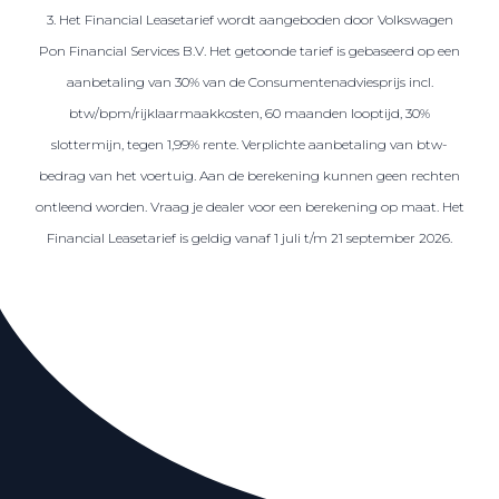
3. Het Financial Leasetarief wordt aangeboden door Volkswagen
Pon Financial Services B.V. Het getoonde tarief is gebaseerd op een
aanbetaling van 30% van de Consumentenadviesprijs incl.
btw/bpm/rijklaarmaakkosten, 60 maanden looptijd, 30%
slottermijn, tegen 1,99% rente. Verplichte aanbetaling van btw-
bedrag van het voertuig. Aan de berekening kunnen geen rechten
ontleend worden. Vraag je dealer voor een berekening op maat. Het
Financial Leasetarief is geldig vanaf 1 juli t/m 21 september 2026.