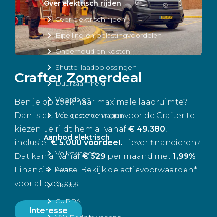
Over elektrisch rijden
Over elektrisch rijden
Bijtelling en belastingvoordelen
Onderhoud en kosten
Shuttel laadoplossingen
Crafter Zomerdeal
Duurzaamheid
Voordelen
Ben je op zoek naar maximale laadruimte?
Dan is dit hét moment om voor de Crafter te
Veelgestelde vragen
kiezen. Je rijdt hem al vanaf
€ 49.380
,
Aanbod elektrisch
inclusief
€ 5.000 voordeel.
Liever financieren?
Volkswagen
Dat kan al vanaf
€ 529
per maand met
1,99%
Audi
Financial Lease. Bekijk de actievoorwaarden*
voor alle details.
Škoda
CUPRA
Interesse
VW Bedrijfswagens