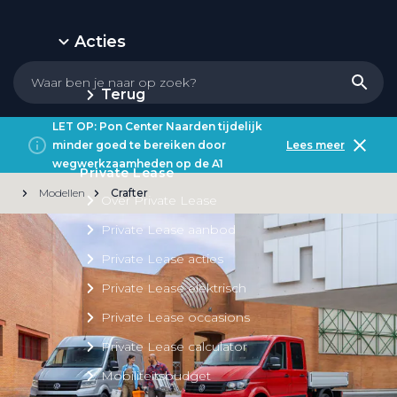
Acties
Terug
LET OP: Pon Center Naarden tijdelijk
minder goed te bereiken door
Lees meer
wegwerkzaamheden op de A1
Private Lease
Modellen
Crafter
Over Private Lease
Private Lease aanbod
Private Lease acties
Private Lease elektrisch
Private Lease occasions
Private Lease calculator
Mobiliteitsbudget