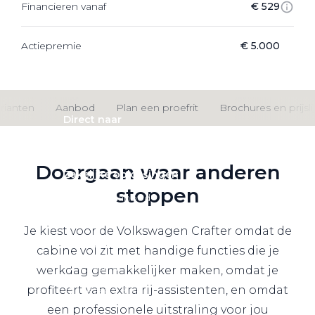
Financieren vanaf
€ 529
Private Lease
Actiepremie
€ 5.000
Terug
rianten
Aanbod
Plan een proefrit
Brochures en prijsli
Direct naar
Website Pon Center Zakelijk
Doorgaan waar anderen
Zakelijke oplossingen
stoppen
Lease aanbod
Leasevormen
Je kiest voor de Volkswagen Crafter omdat de
Berijdersinfo
cabine vol zit met handige functies die je
Lease acties
werkdag gemakkelijker maken, omdat je
profiteert van extra rij-assistenten, en omdat
Lease a Bike
een professionele uitstraling voor jou