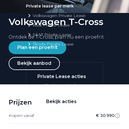
Private lease per merk
Volkswagen Private Lease
Volkswagen T-Cross
Audi Private Lease
SEAT Private Lease
Ontdek de T-Cross, plan nu een proefrit
Škoda Private Lease
Plan een proefrit
Bekijk aanbod
Private Lease acties
Bekijk alle aanbiedingen
Prijzen
Bekijk acties
Kopen vanaf
€ 30.990