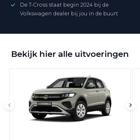
De T-Cross staat begin 2024 bij de
Volkswagen dealer bij jou in de buurt
Bekijk hier alle uitvoeringen