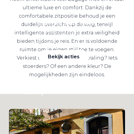
ultieme luxe en comfort. Dankzij de
comfortabele zitpositie behoud je een
Zakelijke Lease acties
duidelijk overzicht op de weg, terwijl
intelligente assistenten je extra veiligheid
Profiteer van zakelijk
voordeel
bieden tijdens je reis. En er is voldoende
ruimte om je eigen stijl toe te voegen.
Bekijk acties
Verkiest u een sportieve uitstraling? Iets
stoerders? Of een andere kleur? De
mogelijkheden zijn eindeloos.
Zakelijk
Terug