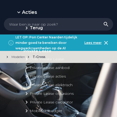
Acties
Terug
LET OP: Pon Center Naarden tijdelijk
minder goed te bereiken door
Lees meer
wegwerkzaamheden op de A1
Private Lease
Modellen
T-Cross
Over Private Lease
Private Lease aanbod
Private Lease acties
Private Lease elektrisch
Private Lease occasions
Private Lease calculator
Mobiliteitsbudget