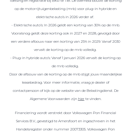
Toetsing en registratie bij BKR te Tiel. De overheid bouwt de korting
op de motorrijtuigenbelasting (mrb) voor plug-in hybride en
elektrische auto’s in 2026 verder af.
- Elektrische auto’s: In 2026 geldt een korting van 30% op de mrb.
Vooralsnog geldt deze korting ook in 2027 en 2028, gevolgd door
een verdere afbouw naar een korting van 25% in 2029. Vanaf 2030
vervalt de korting op de mrb volledig.
- Plug-in hybride auto’s: Vanaf 1 januari 2026 vervalt de korting op
de mrb volledig.
Door de afbouw van de korting op de mrb stijgt jouw maandelijkse
leasebedrag. Voor meer informatie, vraag je dealer of
contactpersoon of kijk op de website van de Belastingdienst. De
Algemene Voorwaarden zijn
hier
te vinden.
Financiering wordt verstrekt door Volkswagen Pon Financial
Services B.V., gevestigd te Amersfoort en ingeschreven in het
Handelsregister onder nummer 20073305. Volkswagen Pon