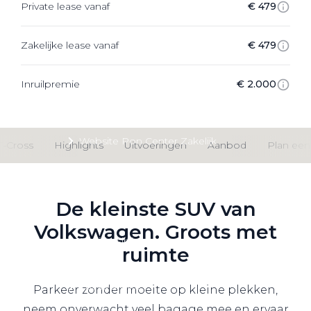
Private lease vanaf
€ 479
Private Lease
Zakelijke lease vanaf
€ 479
Terug
Inruilpremie
€ 2.000
Direct naar
Website Pon Center Zakelijk
T-Cross
Highlights
Uitvoeringen
Aanbod
Plan een 
Zakelijke oplossingen
Lease aanbod
De kleinste SUV van
Leasevormen
Volkswagen. Groots met
Berijdersinfo
ruimte
Lease acties
Lease a Bike
Parkeer zonder moeite op kleine plekken,
neem onverwacht veel bagage mee en ervaar