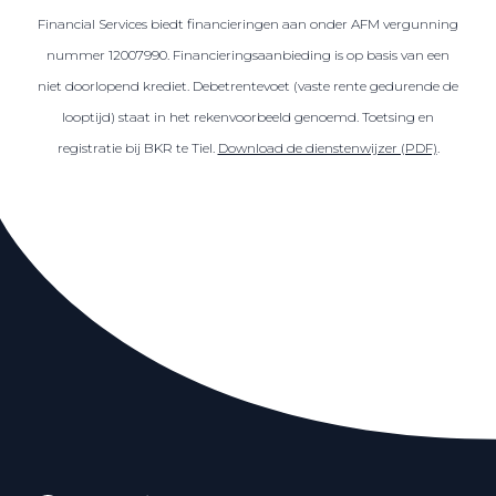
Financial Services biedt financieringen aan onder AFM vergunning
nummer 12007990. Financieringsaanbieding is op basis van een
niet doorlopend krediet. Debetrentevoet (vaste rente gedurende de
looptijd) staat in het rekenvoorbeeld genoemd. Toetsing en
registratie bij BKR te Tiel.
Download de dienstenwijzer (PDF)
.