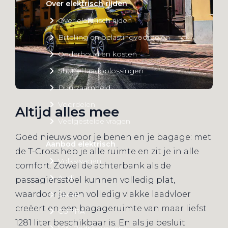
Over elektrisch rijden
Over elektrisch rijden
Bijtelling en belastingvoordelen
Onderhoud en kosten
Shuttel laadoplossingen
Duurzaamheid
Voordelen
Altijd alles mee
Veelgestelde vragen
Goed nieuws voor je benen en je bagage: met
Aanbod elektrisch
de T-Cross heb je alle ruimte en zit je in alle
Volkswagen
comfort. Zowel de achterbank als de
Audi
passagiersstoel kunnen volledig plat,
waardoor je een volledig vlakke laadvloer
Škoda
creëert en een bagageruimte van maar liefst
CUPRA
1281 liter beschikbaar is. En als je besluit
VW Bedrijfswagens