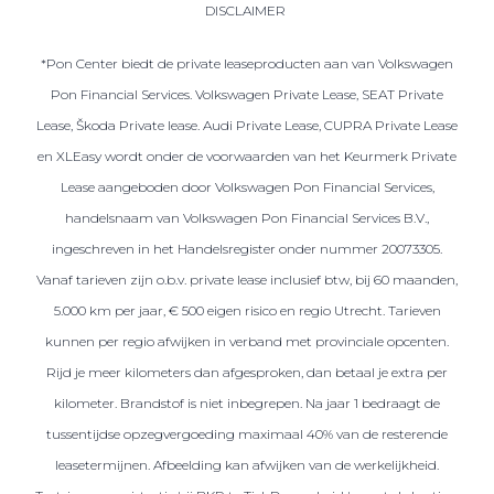
DISCLAIMER
*Pon Center biedt de private leaseproducten aan van Volkswagen
Pon Financial Services. Volkswagen Private Lease, SEAT Private
Lease, Škoda Private lease. Audi Private Lease, CUPRA Private Lease
en XLEasy wordt onder de voorwaarden van het Keurmerk Private
Lease aangeboden door Volkswagen Pon Financial Services,
handelsnaam van Volkswagen Pon Financial Services B.V.,
ingeschreven in het Handelsregister onder nummer 20073305.
Vanaf tarieven zijn o.b.v. private lease inclusief btw, bij 60 maanden,
5.000 km per jaar, € 500 eigen risico en regio Utrecht. Tarieven
kunnen per regio afwijken in verband met provinciale opcenten.
Rijd je meer kilometers dan afgesproken, dan betaal je extra per
kilometer. Brandstof is niet inbegrepen. Na jaar 1 bedraagt de
tussentijdse opzegvergoeding maximaal 40% van de resterende
leasetermijnen. Afbeelding kan afwijken van de werkelijkheid.