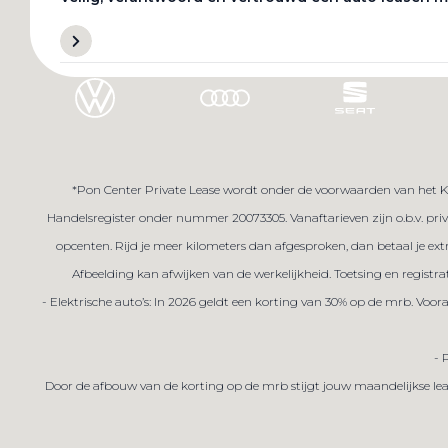
Naar particuliere website
*Pon Center Private Lease wordt onder de voorwaarden van het K
Handelsregister onder nummer 20073305. Vanaftarieven zijn o.b.v. priva
opcenten. Rijd je meer kilometers dan afgesproken, dan betaal je ex
Afbeelding kan afwijken van de werkelijkheid. Toetsing en registra
- Elektrische auto’s: In 2026 geldt een korting van 30% op de mrb. Voo
- 
Door de afbouw van de korting op de mrb stijgt jouw maandelijkse lea