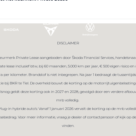
DISCLAIMER
eurmerk Private Lease aangeboden door Škoda Financial Services, handelsnaam 
te lease inclusief btw, bij 60 maanden, 5.000 km per jaar, € 500 eigen risico e
tra per kilometer. Brandstof is niet inbegrepen. Na jaar 1 bedraagt de tussent
tie bij BKR te Tiel. De overheid bouwt de korting op de motorrijtuigenbelasting 
ralsnog geldt deze korting ook in 2027 en 2028, gevolgd door een verdere afbou
mrb volledig.
Plug-in hybride auto’s: Vanaf 1 januari 2026 vervalt de korting op de mrb volled
sebedrag. Voor meer informatie, vraag je dealer of contactpersoon of kijk op 
vinden.