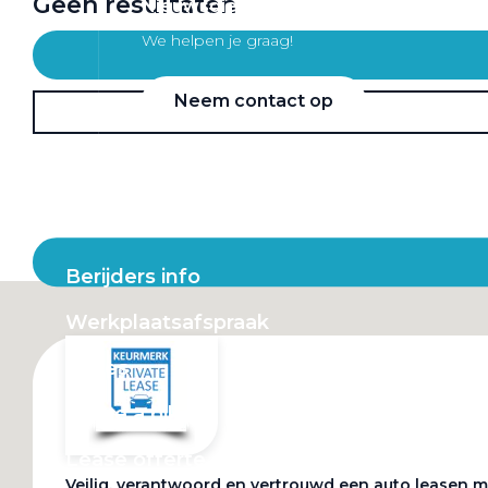
Geen resultaten
Nieuwsgierig wat we voor je kunnen 
We helpen je graag!
Neem contact op
Leasevormen
Berijders info
Werkplaatsafspraak
Acties
Lease a bike
Lease offerte
Veilig, verantwoord en vertrouwd een auto leasen m