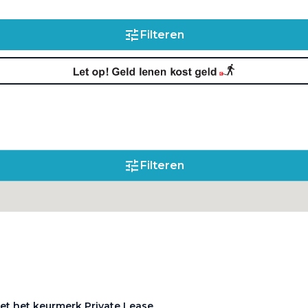
betekenen?
Filteren
Filteren
et het keurmerk Private Lease