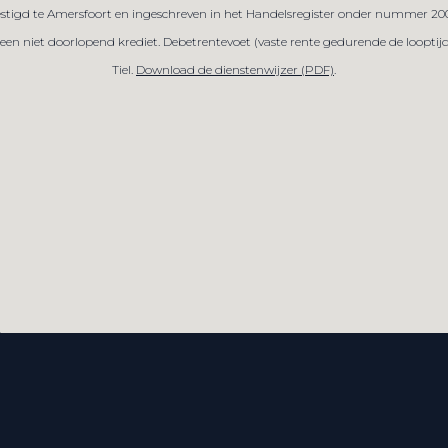
evestigd te Amersfoort en ingeschreven in het Handelsregister onder nummer 20
 niet doorlopend krediet. Debetrentevoet (vaste rente gedurende de looptijd)
Tiel.
Download de dienstenwijzer (PDF)
.