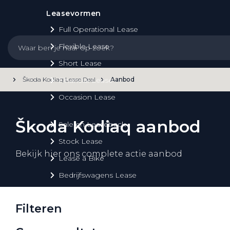
Leasevormen
Full Operational Lease
Flexible Lease
Short Lease
Škoda Kodiaq Lease Deal
Aanbod
Financial Lease
Occasion Lease
Škoda Kodiaq aanbod
Sale en Leaseback
Stock Lease
Bekijk hier ons complete actie aanbod
Lease a Bike
Bedrijfswagens Lease
Filteren