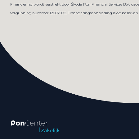
Financiering wordt verstrekt door Škoda Pon Financial Services B.V., g
vergunning nummer 12007990. Financieringsaanbieding is op basis van een