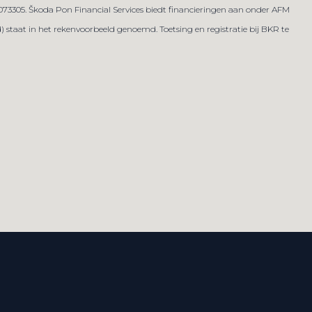
073305. Škoda Pon Financial Services biedt financieringen aan onder AFM
 staat in het rekenvoorbeeld genoemd. Toetsing en registratie bij BKR te