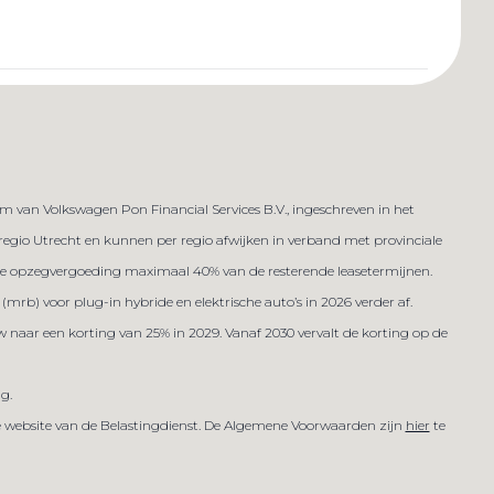
van Volkswagen Pon Financial Services B.V., ingeschreven in het
n regio Utrecht en kunnen per regio afwijken in verband met provinciale
ijdse opzegvergoeding maximaal 40% van de resterende leasetermijnen.
(mrb) voor plug-in hybride en elektrische auto’s in 2026 verder af.
w naar een korting van 25% in 2029. Vanaf 2030 vervalt de korting op de
ig.
de website van de Belastingdienst. De Algemene Voorwaarden zijn
hier
te