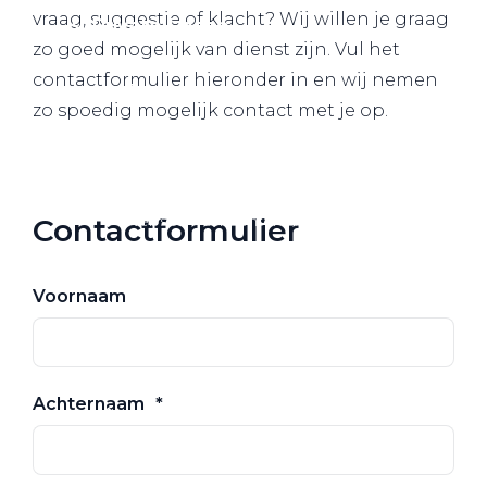
vraag, suggestie of klacht? Wij willen je graag
Private Lease
zo goed mogelijk van dienst zijn. Vul het
contactformulier hieronder in en wij nemen
Terug
zo spoedig mogelijk contact met je op.
Direct naar
Website Pon Center Zakelijk
Contactformulier
Zakelijke oplossingen
Voornaam
Lease aanbod
Leasevormen
Berijdersinfo
Achternaam
Lease acties
Lease a Bike