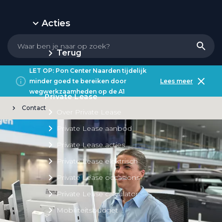
Acties
Terug
LET OP: Pon Center Naarden tijdelijk
minder goed te bereiken door
Lees meer
wegwerkzaamheden op de A1
Private Lease
Contact
Over Private Lease
Private Lease aanbod
Private Lease acties
Private Lease elektrisch
Private Lease occasions
Private Lease calculator
Mobiliteitsbudget