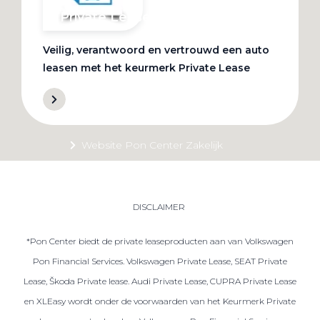
Private Lease
Veilig, verantwoord en vertrouwd een auto
Terug
leasen met het keurmerk Private Lease
Direct naar
Website Pon Center Zakelijk
Zakelijke oplossingen
Lease aanbod
DISCLAIMER
Leasevormen
*Pon Center biedt de private leaseproducten aan van Volkswagen
Berijdersinfo
Pon Financial Services. Volkswagen Private Lease, SEAT Private
Lease acties
Lease, Škoda Private lease. Audi Private Lease, CUPRA Private Lease
Lease a Bike
en XLEasy wordt onder de voorwaarden van het Keurmerk Private