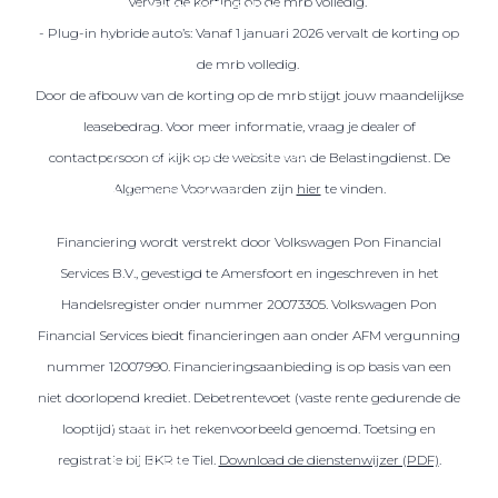
vervalt de korting op de mrb volledig.
Over elektrisch rijden
- Plug-in hybride auto’s: Vanaf 1 januari 2026 vervalt de korting op
Over elektrisch rijden
de mrb volledig.
Bijtelling en belastingvoordelen
Door de afbouw van de korting op de mrb stijgt jouw maandelijkse
Onderhoud en kosten
leasebedrag. Voor meer informatie, vraag je dealer of
Shuttel laadoplossingen
contactpersoon of kijk op de website van de Belastingdienst. De
Algemene Voorwaarden zijn
hier
te vinden.
Duurzaamheid
Voordelen
Financiering wordt verstrekt door Volkswagen Pon Financial
Veelgestelde vragen
Services B.V., gevestigd te Amersfoort en ingeschreven in het
Handelsregister onder nummer 20073305. Volkswagen Pon
Aanbod elektrisch
Financial Services biedt financieringen aan onder AFM vergunning
Volkswagen
nummer 12007990. Financieringsaanbieding is op basis van een
Audi
niet doorlopend krediet. Debetrentevoet (vaste rente gedurende de
Škoda
looptijd) staat in het rekenvoorbeeld genoemd. Toetsing en
CUPRA
registratie bij BKR te Tiel.
Download de dienstenwijzer (PDF)
.
VW Bedrijfswagens