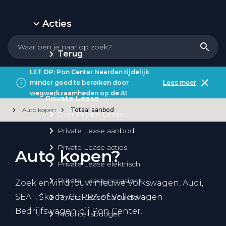
Acties
Terug
LET OP: Pon Center Naarden tijdelijk
minder goed te bereiken door
Lees meer
wegwerkzaamheden op de A1
Private Lease
Auto kopen
Totaal aanbod
Over Private Lease
Private Lease aanbod
Private Lease acties
Auto kopen?
Private Lease elektrisch
Private Lease occasions
Zoek en vind jouw nieuwe Volkswagen, Audi,
SEAT, Škoda, CUPRA of Volkswagen
Private Lease calculator
Bedrijfswagen bij Pon Center.
Mobiliteitsbudget