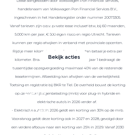
Lease aangeboden door Volkswagen Pon Financial Services,
handelsnaam van Volkswagen Pon Financial Services B.V.,
ingeschreven in het Handelsregister onder nummer 20073305.
Zakelijke Lease acties
Vanaf tarieven zijn o.b.v. private lease inclusief btw, bij 60 maanden,
Profiteer van zakelijk
5.000 km per jaar, € 500 eigen risico en regio Utrecht. Tarieven
voordeel
kunnen per regio afwijken in verband met provinciale opcenten.
Rijd je meer kilometers dan afgesproken, dan betaal je extra per
Bekijk acties
kilometer. Brandstof is niet inbegrepen. Na jaar 1 bedraagt de
tussentijdse opzegvergoeding maximaal 40% van de resterende
leasetermijnen. Afbeelding kan afwijken van de werkelijkheid.
Toetsing en registratie bij BKR te Tiel. De overheid bouwt de korting
Zakelijk
op de motorrijtuigenbelasting (mrb) voor plug-in hybride en
elektrische auto’s in 2026 verder af.
- Elektrische auto’s: In 2026 geldt een korting van 30% op de mrb.
Terug
Vooralsnog geldt deze korting ook in 2027 en 2028, gevolgd door
een verdere afbouw naar een korting van 25% in 2029. Vanaf 2030