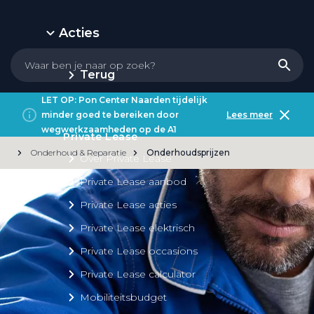
Acties
Terug
LET OP: Pon Center Naarden tijdelijk
minder goed te bereiken door
Lees meer
wegwerkzaamheden op de A1
Private Lease
Onderhoud & Reparatie
Onderhoudsprijzen
Over Private Lease
Private Lease aanbod
Private Lease acties
Private Lease elektrisch
Private Lease occasions
Private Lease calculator
Mobiliteitsbudget