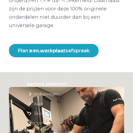
onderdelen. Ook dat is zekerheid! Daarnaast
Over elektrisch rijden
zijn de prijzen voor deze 100% originele
Over elektrisch rijden
onderdelen niet duurder dan bij een
Bijtelling en belastingvoordelen
universele garage.
Onderhoud en kosten
Shuttel laadoplossingen
Plan een werkplaatsafspraak
Duurzaamheid
Voordelen
Veelgestelde vragen
Aanbod elektrisch
Volkswagen
Audi
Škoda
CUPRA
VW Bedrijfswagens