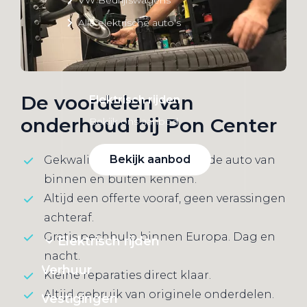
Alle elektrische auto's
De voordelen van
Elektrisch rijden
onderhoud bij Pon Center
Bekijk ons aanbod
Bekijk aanbod
Gekwalificeerde technici die de auto van
binnen en buiten kennen.
Altijd een offerte vooraf, geen verassingen
achteraf.
Gratis pechhulp binnen Europa. Dag en
Elektrisch rijden
nacht.
Verhuur
Kleine reparaties direct klaar.
Altijd gebruik van originele onderdelen.
Vestigingen