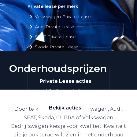
Private lease per merk
Volkswagen Private Lease
Audi Private Lease
SEAT Private Lease
Škoda Private Lease
Onderhoudsprijzen
Private Lease acties
Bekijk alle aanbiedingen
Bekijk acties
Door te kiezen voor een Volkswagen, Audi,
SEAT, Škoda, CUPRA of Volkswagen
Bedrijfswagen kies je voor kwaliteit. Kwaliteit
die je ook terug wilt zien in het onderhoud