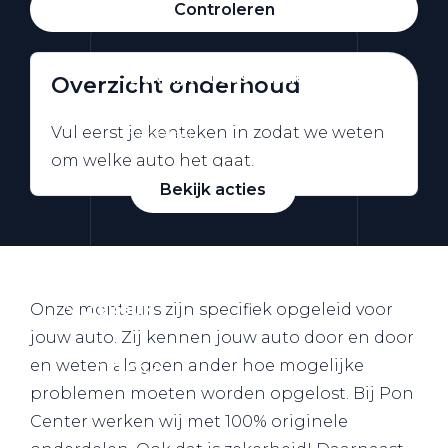
Controleren
Zakelijke Lease acties
Overzicht onderhoud
Profiteer van zakelijk
Vul eerst je kenteken in zodat we weten
voordeel
om welke auto het gaat.
Bekijk acties
Zakelijk
Onze monteurs zijn specifiek opgeleid voor
jouw auto. Zij kennen jouw auto door en door
en weten als geen ander hoe mogelijke
Terug
problemen moeten worden opgelost. Bij Pon
Center werken wij met 100% originele