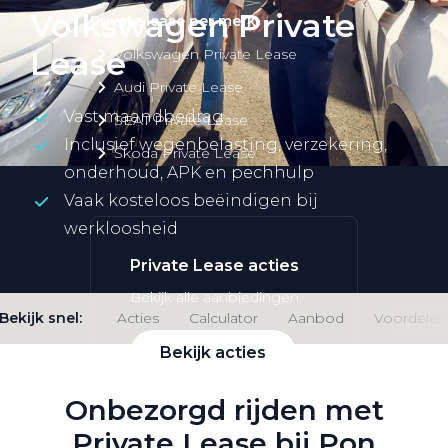
Volkswagen Private
Private lease per merk
Lease
Volkswagen Private Lease
Audi Private Lease
Vast maandbedrag
SEAT Private Lease
Inclusief wegenbelasting, verzekering,
Škoda Private Lease
onderhoud, APK en pechhulp
Vaak kosteloos beëindigen bij
werkloosheid
Private Lease acties
Bekijk alle aanbiedingen
Bekijk snel:
Acties
Calculator
Aanbod
Voordelen
Bekijk acties
Onbezorgd rijden met
Private Lease bij Pon