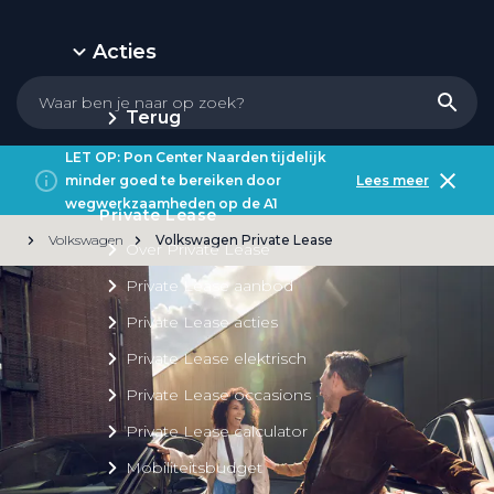
Acties
Terug
LET OP: Pon Center Naarden tijdelijk
minder goed te bereiken door
Lees meer
wegwerkzaamheden op de A1
Private Lease
Volkswagen
Volkswagen Private Lease
Over Private Lease
Private Lease aanbod
Private Lease acties
Private Lease elektrisch
Private Lease occasions
Private Lease calculator
Mobiliteitsbudget