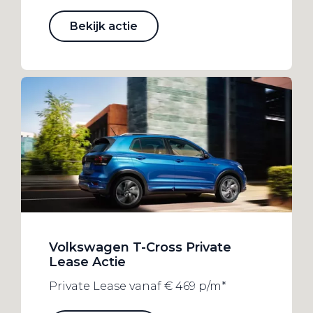
Bekijk actie
Volkswagen T-Cross Private
Lease Actie
Private Lease vanaf € 469 p/m*