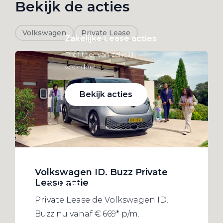
Bekijk de acties
Volkswagen
Private Lease
Zakelijke Lease acties
Profiteer van zakelijk
voordeel
Bekijk acties
Zakelijk
Volkswagen ID. Buzz Private
Lease actie
Terug
Private Lease de Volkswagen ID.
Buzz nu vanaf € 669* p/m.