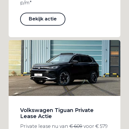
p/m*
Bekijk actie
Volkswagen Tiguan Private
Lease Actie
Private lease nu van
€ 609
voor € 579