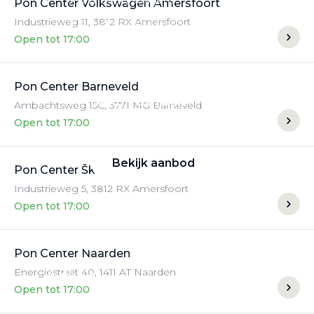
Pon Center Volkswagen Amersfoort
Industrieweg
11
,
3812 RX
Amersfoort
Alle elektrische auto's
Open tot 17:00
Pon Center Barneveld
Elektrisch rijden
Ambachtsweg
15C
,
3771 MG
Barneveld
Open tot 17:00
Bekijk ons aanbod
Bekijk aanbod
Pon Center Škoda Amersfoort
Industrieweg
5
,
3812 RX
Amersfoort
Open tot 17:00
Elektrisch rijden
Pon Center Naarden
Energiestraat
40
,
1411 AT
Naarden
Verhuur
Open tot 17:00
Vestigingen