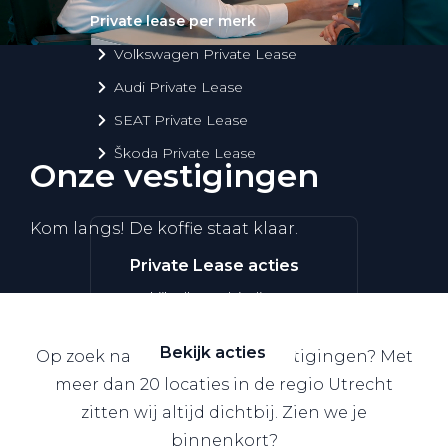
Private lease per merk
Volkswagen Private Lease
Audi Private Lease
SEAT Private Lease
Škoda Private Lease
Onze vestigingen
Kom langs! De koffie staat klaar.
Private Lease acties
Bekijk alle aanbiedingen
Bekijk acties
Op zoek naar een van onze vestigingen? Met
meer dan 20 locaties in de regio Utrecht
zitten wij altijd dichtbij. Zien we je
binnenkort?