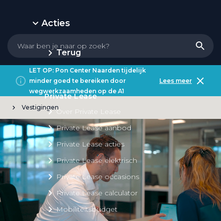
Acties
Terug
LET OP: Pon Center Naarden tijdelijk
minder goed te bereiken door
Lees meer
wegwerkzaamheden op de A1
Private Lease
Vestigingen
Over Private Lease
Private Lease aanbod
Private Lease acties
Private Lease elektrisch
Private Lease occasions
Private Lease calculator
Mobiliteitsbudget