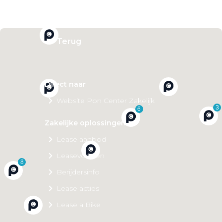
Private Lease
Terug
Direct naar
Website Pon Center Zakelijk
3
6
Zakelijke oplossingen
Lease aanbod
Leasevormen
8
Berijdersinfo
Lease acties
Lease a Bike