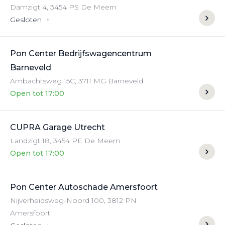
Damzigt
4
,
3454 PS
De Meern
Gesloten
Pon Center Bedrijfswagencentrum
Barneveld
Ambachtsweg
15C
,
3711 MG
Barneveld
Open tot 17:00
CUPRA Garage Utrecht
Landzigt
18
,
3454 PE
De Meern
Open tot 17:00
Pon Center Autoschade Amersfoort
Nijverheidsweg-Noord
100
,
3812 PN
Amersfoort