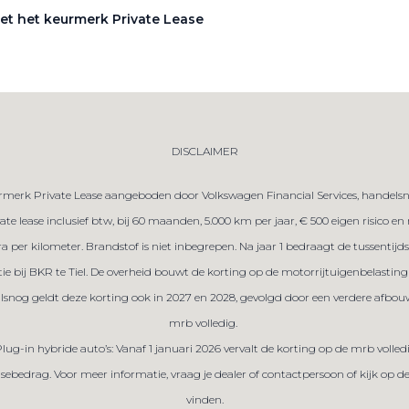
et het keurmerk Private Lease
DISCLAIMER
merk Private Lease aangeboden door Volkswagen Financial Services, handelsna
te lease inclusief btw, bij 60 maanden, 5.000 km per jaar, € 500 eigen risico e
tra per kilometer. Brandstof is niet inbegrepen. Na jaar 1 bedraagt de tussent
tie bij BKR te Tiel. De overheid bouwt de korting op de motorrijtuigenbelasting 
ralsnog geldt deze korting ook in 2027 en 2028, gevolgd door een verdere afbou
mrb volledig.
Plug-in hybride auto’s: Vanaf 1 januari 2026 vervalt de korting op de mrb volled
sebedrag. Voor meer informatie, vraag je dealer of contactpersoon of kijk op 
vinden.