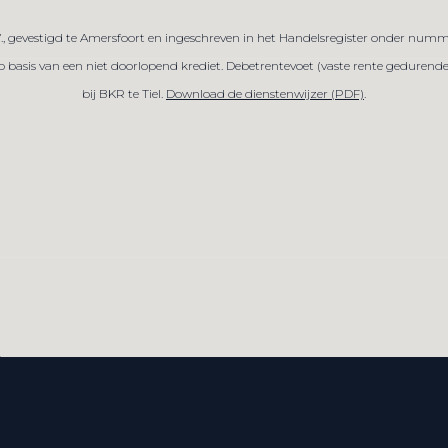
V., gevestigd te Amersfoort en ingeschreven in het Handelsregister onder numm
sis van een niet doorlopend krediet. Debetrentevoet (vaste rente gedurende de
bij BKR te Tiel.
Download de dienstenwijzer (PDF)
.