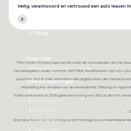
Veilig, verantwoord en vertrouwd een auto leasen m
Private Lease
Terug
Direct naar
*Pon Center Private Lease wordt onder de voorwaarden van het Keur
Website Pon Center Zakelijk
Handelsregister onder nummer 20073305. Vanaftarieven zijn o.b.v. priva
opcenten. Rijd je meer kilometers dan afgesproken, dan betaal je ex
Zakelijke oplossingen
Afbeelding kan afwijken van de werkelijkheid. Toetsing en registra
Lease aanbod
- Elektrische auto’s: In 2026 geldt een korting van 30% op de mrb. Voo
Leasevormen
Berijdersinfo
- 
Lease acties
Door de afbouw van de korting op de mrb stijgt jouw maandelijkse lea
Lease a Bike