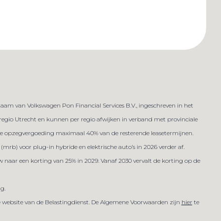
am van Volkswagen Pon Financial Services B.V., ingeschreven in het
n regio Utrecht en kunnen per regio afwijken in verband met provinciale
ijdse opzegvergoeding maximaal 40% van de resterende leasetermijnen.
(mrb) voor plug-in hybride en elektrische auto’s in 2026 verder af.
w naar een korting van 25% in 2029. Vanaf 2030 vervalt de korting op de
ig.
de website van de Belastingdienst. De Algemene Voorwaarden zijn
hier
te