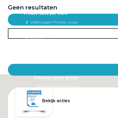
Mobiliteitsbudget
Geen resultaten
Private lease per merk
Volkswagen Private Lease
Audi Private Lease
SEAT Private Lease
Škoda Private Lease
Private Lease acties
Bekijk alle aanbiedingen
Bekijk acties