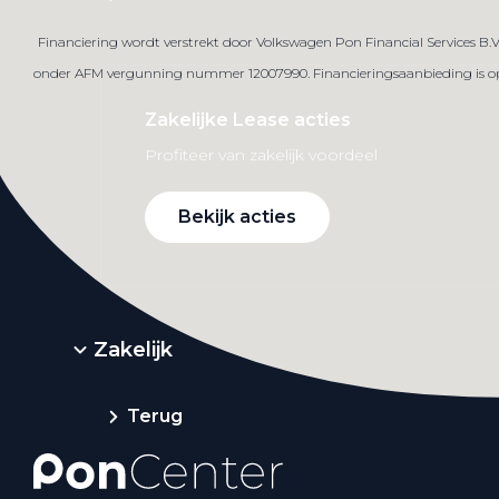
Financiering wordt verstrekt door Volkswagen Pon Financial Services B.
onder AFM vergunning nummer 12007990. Financieringsaanbieding is op ba
Zakelijke Lease acties
Profiteer van zakelijk voordeel
Bekijk acties
Zakelijk
Terug