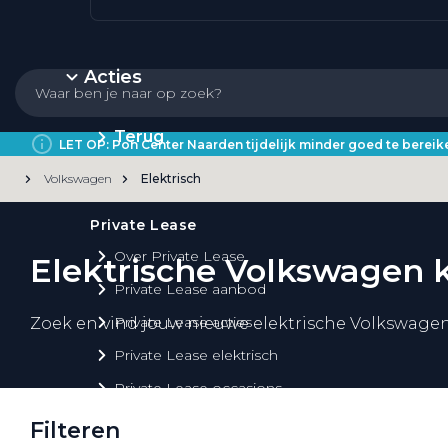
Acties
Terug
LET OP: Pon Center Naarden tijdelijk minder goed te bere
Volkswagen
Elektrisch
Private Lease
Over Private Lease
Elektrische Volkswagen 
Private Lease aanbod
Private Lease acties
Zoek en vind jouw nieuwe elektrische Volkswagen
Private Lease elektrisch
Private Lease occasions
Private Lease calculator
Filteren