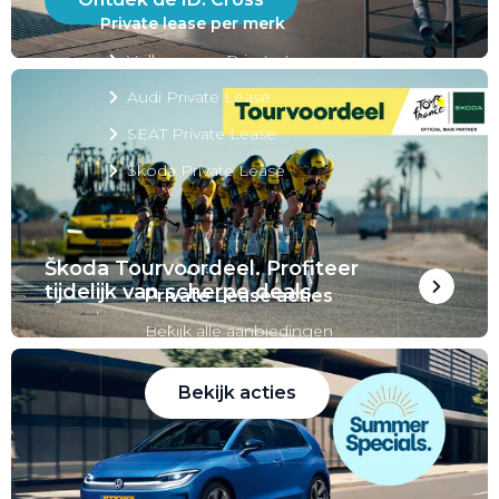
Private lease per merk
Volkswagen Private Lease
Audi Private Lease
SEAT Private Lease
Škoda Private Lease
Škoda Tourvoordeel. Profiteer
tijdelijk van scherpe deals
Private Lease acties
Bekijk alle aanbiedingen
Bekijk acties