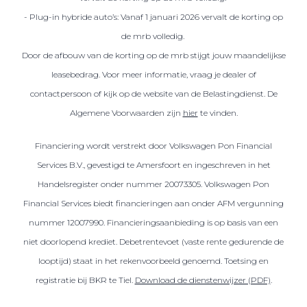
- Plug-in hybride auto’s: Vanaf 1 januari 2026 vervalt de korting op
de mrb volledig.
Door de afbouw van de korting op de mrb stijgt jouw maandelijkse
leasebedrag. Voor meer informatie, vraag je dealer of
contactpersoon of kijk op de website van de Belastingdienst. De
Algemene Voorwaarden zijn
hier
te vinden.
Financiering wordt verstrekt door Volkswagen Pon Financial
Services B.V., gevestigd te Amersfoort en ingeschreven in het
Handelsregister onder nummer 20073305. Volkswagen Pon
Financial Services biedt financieringen aan onder AFM vergunning
nummer 12007990. Financieringsaanbieding is op basis van een
niet doorlopend krediet. Debetrentevoet (vaste rente gedurende de
looptijd) staat in het rekenvoorbeeld genoemd. Toetsing en
registratie bij BKR te Tiel.
Download de dienstenwijzer (PDF)
.