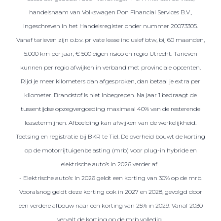
handelsnaam van Volkswagen Pon Financial Services B.V.,
ingeschreven in het Handelsregister onder nummer 20073305.
Vanaf tarieven zijn o.b.v. private lease inclusief btw, bij 60 maanden,
5.000 km per jaar, € 500 eigen risico en regio Utrecht. Tarieven
kunnen per regio afwijken in verband met provinciale opcenten.
Rijd je meer kilometers dan afgesproken, dan betaal je extra per
kilometer. Brandstof is niet inbegrepen. Na jaar 1 bedraagt de
tussentijdse opzegvergoeding maximaal 40% van de resterende
leasetermijnen. Afbeelding kan afwijken van de werkelijkheid.
Toetsing en registratie bij BKR te Tiel. De overheid bouwt de korting
op de motorrijtuigenbelasting (mrb) voor plug-in hybride en
elektrische auto’s in 2026 verder af.
- Elektrische auto’s: In 2026 geldt een korting van 30% op de mrb.
Vooralsnog geldt deze korting ook in 2027 en 2028, gevolgd door
een verdere afbouw naar een korting van 25% in 2029. Vanaf 2030
vervalt de korting op de mrb volledig.