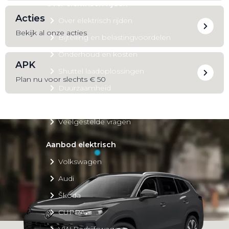
Over elektrisch rijden
Acties
Over elektrisch rijden
Bekijk al onze acties
Bijtelling en belastingvoordelen
Onderhoud en kosten
APK
Shuttel laadoplossingen
Plan nu voor slechts € 50
Duurzaamheid
Voordelen
Veelgestelde vragen
Aanbod elektrisch
Volkswagen
Audi
Škoda
CUPRA
VW Bedrijfswagens