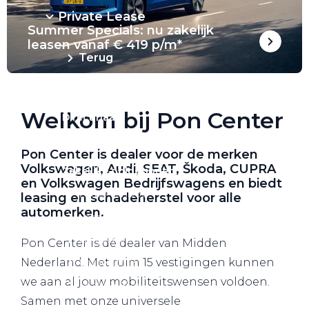
Private Lease
Summer Specials: nu zakelijk
leasen vanaf € 419 p/m*
Terug
Welkom bij Pon Center
Direct naar
Website Pon Center Zakelijk
Pon Center is dealer voor de merken
Volkswagen, Audi, SEAT, Škoda, CUPRA
Zakelijke oplossingen
en Volkswagen Bedrijfswagens en biedt
Lease aanbod
leasing en schadeherstel voor alle
automerken.
Leasevormen
Berijdersinfo
Pon Center is dé dealer van Midden
Lease acties
Nederland. Met ruim 15 vestigingen kunnen
we aan al jouw mobiliteitswensen voldoen.
Lease a Bike
Samen met onze universele