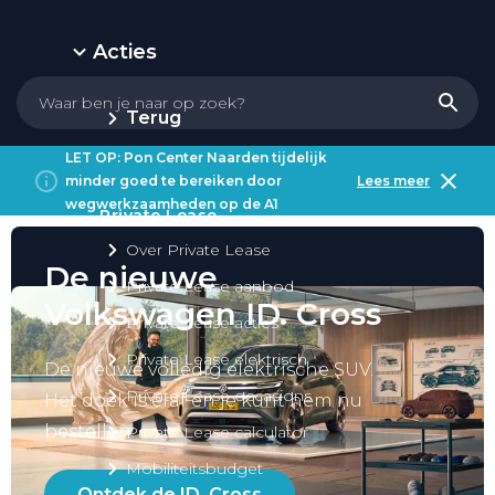
Acties
Terug
LET OP: Pon Center Naarden tijdelijk
minder goed te bereiken door
Lees meer
wegwerkzaamheden op de A1
Private Lease
Over Private Lease
De nieuwe
Private Lease aanbod
Volkswagen ID. Cross
Private Lease acties
Private Lease elektrisch
De nieuwe volledig elektrische SUV.
Private Lease occasions
Het doek is eraf en je kunt hem nu
bestellen.
Private Lease calculator
Mobiliteitsbudget
Ontdek de ID. Cross