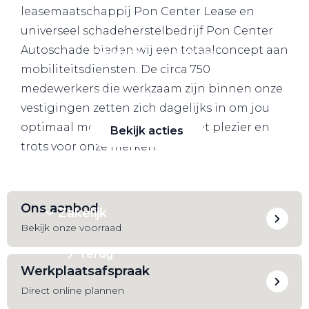
leasemaatschappij Pon Center Lease en
universeel schadeherstelbedrijf Pon Center
Autoschade bieden wij een totaalconcept aan
Zakelijke Lease acties
mobiliteitsdiensten. De circa 750
Profiteer van zakelijk
medewerkers die werkzaam zijn binnen onze
voordeel
vestigingen zetten zich dagelijks in om jou
optimaal mobiel te houden, met plezier en
Bekijk acties
trots voor onze merken.
Ons aanbod
Zakelijk
Bekijk onze voorraad
Terug
Werkplaatsafspraak
Direct online plannen