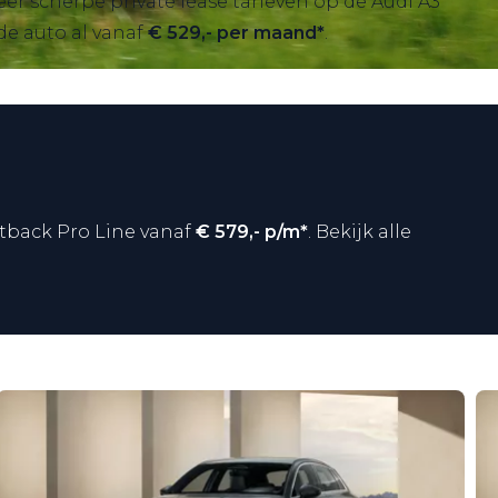
eer scherpe private lease tarieven op de Audi A3
nde auto al vanaf
€ 529,- per maand*
.
ortback Pro Line vanaf
€ 579,- p/m*
. Bekijk alle