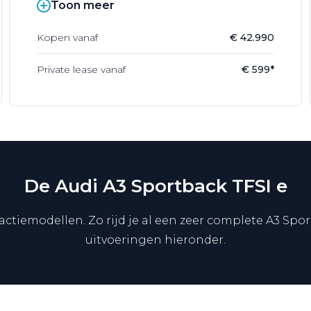
Toon meer
Kopen vanaf
€ 42.990
Private lease vanaf
€ 599*
De Audi A3 Sportback TFSI e
 actiemodellen. Zo rijd je al een zeer complete A3 Sp
uitvoeringen hieronder.