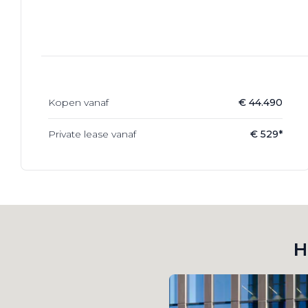
Werkplaatsafspraak
Kopen vanaf
€ 44.490
Private lease vanaf
€ 529*
H