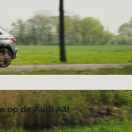
ie op de Audi A3!
nkzij slimme state-of-art assistentiesystemen. Dat