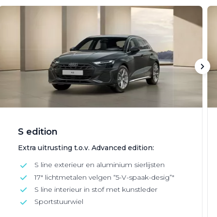
S edition
Extra uitrusting t.o.v. Advanced edition:
S line exterieur en aluminium sierlijsten
17" lichtmetalen velgen “5-V-spaak-desig”"
S line interieur in stof met kunstleder
Sportstuurwiel