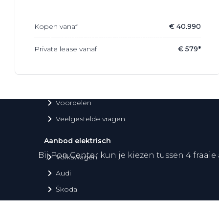
Over elektrisch rijden
Over elektrisch rijden
Kopen vanaf
€ 40.990
Bijtelling en belastingvoordelen
Private lease vanaf
€ 579*
Onderhoud en kosten
Shuttel laadoplossingen
Duurzaamheid
Voordelen
Veelgestelde vragen
Aanbod elektrisch
Bij Pon Center kun je kiezen tussen 4 fraaie
Volkswagen
Audi
Škoda
CUPRA