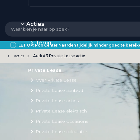
Acties
Terug
LET OP: Pon Center Naarden tijdelijk minder goed te bere
Acties
Audi A3 Private Lease actie
Private Lease
Over Private Lease
Private Lease aanbod
Private Lease acties
Private Lease elektrisch
Private Lease occasions
Private Lease calculator