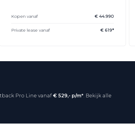
Kopen vanaf
€ 44.990
Private lease vanaf
€ 619*
ortback Pro Line vanaf
€ 529,- p/m*
. Bekijk alle