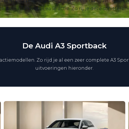
kt in een prachtig design. Profiteer nu tijdelijk van z
Audi A3 Private Lease actie. Zo rij je deze schittere
De Audi A3 Sportback
 actiemodellen. Zo rijd je al een zeer complete A3 Sp
uitvoeringen hieronder.