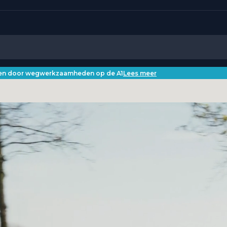
iken door wegwerkzaamheden op de A1
Lees meer