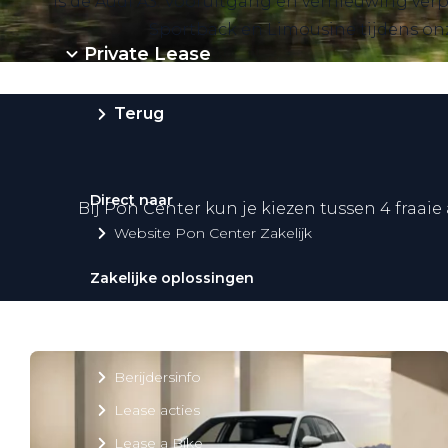
is de Audi A3. Vooruitgang en vernieuwing verpa
Sportback en Limousine tijdens onze 
Private Lease
Terug
Direct naar
Bij Pon Center kun je kiezen tussen 4 fraaie
Website Pon Center Zakelijk
Zakelijke oplossingen
Lease aanbod
Leasevormen
Berijdersinfo
Lease acties
Lease a Bike