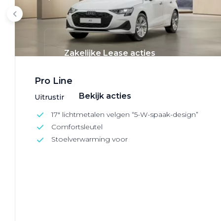
Zakelijke Lease acties
Profiteer van zakelijk voordeel
Pro Line
Bekijk acties
Uitrusting bevat o.a.:
17" lichtmetalen velgen “5-W-spaak-design”
Comfortsleutel
Stoelverwarming voor
Zakelijk
Terug