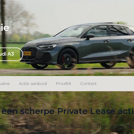
ie
udi A3
usine
Actie aanbod
Proefrit
Contact
 een scherpe Private Lease act
sportieve lijnen en die jouw totale controle geven da