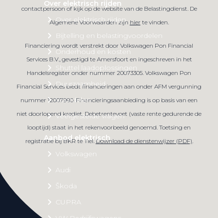
Over elektrisch rijden
contactpersoon of kijk op de website van de Belastingdienst. De
Over elektrisch rijden
Algemene Voorwaarden zijn
hier
te vinden.
Bijtelling en belastingvoordelen
Financiering wordt verstrekt door Volkswagen Pon Financial
Onderhoud en kosten
Services B.V., gevestigd te Amersfoort en ingeschreven in het
Shuttel laadoplossingen
Handelsregister onder nummer 20073305. Volkswagen Pon
Duurzaamheid
Financial Services biedt financieringen aan onder AFM vergunning
Voordelen
nummer 12007990. Financieringsaanbieding is op basis van een
niet doorlopend krediet. Debetrentevoet (vaste rente gedurende de
Veelgestelde vragen
looptijd) staat in het rekenvoorbeeld genoemd. Toetsing en
Aanbod elektrisch
registratie bij BKR te Tiel.
Download de dienstenwijzer (PDF)
.
Volkswagen
Audi
Škoda
CUPRA
VW Bedrijfswagens