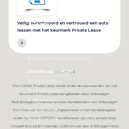
Private Lease
Veilig, verantwoord en vertrouwd een auto
Terug
leasen met het keurmerk Private Lease
Direct naar
Website Pon Center Zakelijk
Zakelijke oplossingen
DISCLAIMER
Lease aanbod
*Pon Center Private Lease wordt onder de voorwaarden van het
Leasevormen
Keurmerk Private Lease aangeboden door Volkswagen
Berijdersinfo
Bedrijfswagens Financial Services, handelsnaam van Volkswagen
Lease acties
Pon Financial Services B.V., ingeschreven in het Handelsregister
onder nummer 20073305. Vanaftarieven zijn o.b.v. private lease
Lease a Bike
inclusief btw, bij 60 maanden, 5.000 km per jaar, € 500 eigen risico