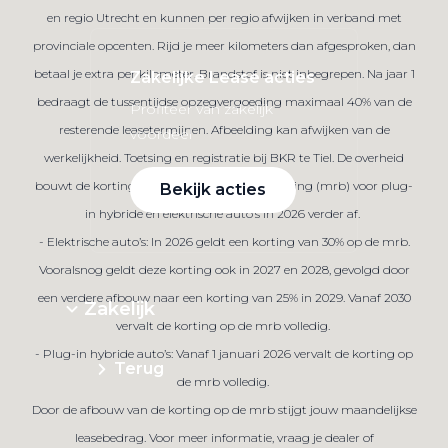
en regio Utrecht en kunnen per regio afwijken in verband met
provinciale opcenten. Rijd je meer kilometers dan afgesproken, dan
betaal je extra per kilometer. Brandstof is niet inbegrepen. Na jaar 1
Zakelijke Lease acties
bedraagt de tussentijdse opzegvergoeding maximaal 40% van de
Profiteer van zakelijk
resterende leasetermijnen. Afbeelding kan afwijken van de
voordeel
werkelijkheid. Toetsing en registratie bij BKR te Tiel. De overheid
bouwt de korting op de motorrijtuigenbelasting (mrb) voor plug-
Bekijk acties
in hybride en elektrische auto’s in 2026 verder af.
- Elektrische auto’s: In 2026 geldt een korting van 30% op de mrb.
Vooralsnog geldt deze korting ook in 2027 en 2028, gevolgd door
een verdere afbouw naar een korting van 25% in 2029. Vanaf 2030
Zakelijk
vervalt de korting op de mrb volledig.
- Plug-in hybride auto’s: Vanaf 1 januari 2026 vervalt de korting op
Terug
de mrb volledig.
Door de afbouw van de korting op de mrb stijgt jouw maandelijkse
leasebedrag. Voor meer informatie, vraag je dealer of