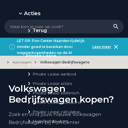
Acties
Terug
LET OP: Pon Center Naarden tijdelijk
minder goed te bereiken door
Lees meer
wegwerkzaamheden op de A1
Private Lease
Auto kopen
Volkswagen Bedrijfswagens
Over Private Lease
Private Lease aanbod
Private Lease acties
Volkswagen
Private Lease elektrisch
Bedrijfswagen kopen?
Private Lease occasions
Private Lease calculator
Zoek en vind jouw nieuwe Volkswagen
Mobiliteitsbudget
Bedrijfswagen bij Pon Center