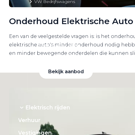
VW Bedrijfswagens
Alle elektrische auto's
Onderhoud Elektrische Auto
Een van de veelgestelde vragen is: is het onderh
elektrische auto's minder onderhoud nodig hebbe
Elektrisch rijden
en minder bewegende onderdelen die kunnen slijt
Bekijk ons aanbod
Bekijk aanbod
Elektrisch rijden
Verhuur
Vestigingen