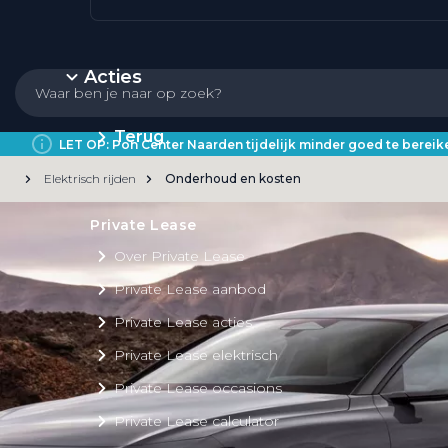
Acties
Terug
LET OP: Pon Center Naarden tijdelijk minder goed te bere
Elektrisch rijden
Onderhoud en kosten
Private Lease
Over Private Lease
Private Lease aanbod
Private Lease acties
Private Lease elektrisch
Private Lease occasions
Private Lease calculator