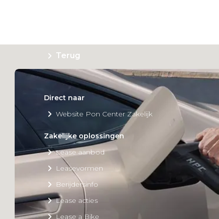
Private Lease
Terug
Direct naar
Website Pon Center Zakelijk
Zakelijke oplossingen
Lease aanbod
Leasevormen
Berijdersinfo
Lease acties
Lease a Bike