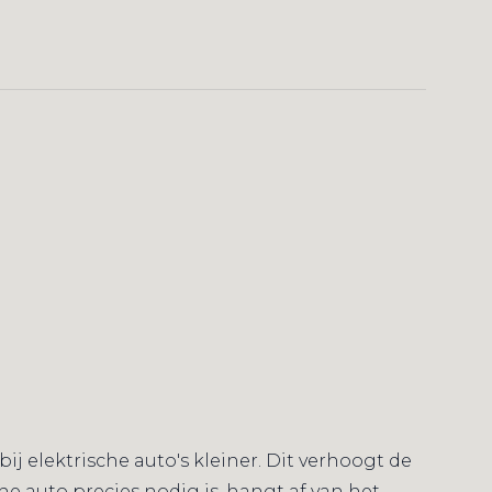
 elektrische auto's kleiner. Dit verhoogt de
 auto precies nodig is, hangt af van het