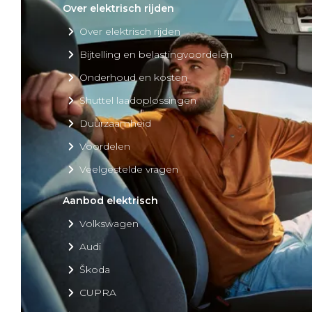
Over elektrisch rijden
Over elektrisch rijden
Bijtelling en belastingvoordelen
Onderhoud en kosten
Shuttel laadoplossingen
Duurzaamheid
Voordelen
Veelgestelde vragen
Aanbod elektrisch
Volkswagen
Audi
Škoda
CUPRA