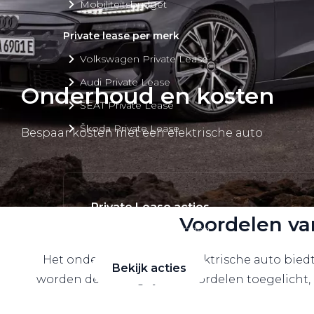
Mobiliteitsbudget
Private lease per merk
Volkswagen Private Lease
Audi Private Lease
Onderhoud en kosten
SEAT Private Lease
Škoda Private Lease
Bespaar kosten met een elektrische auto
Private Lease acties
Voordelen va
Bekijk alle aanbiedingen
Het onderhoud van een elektrische auto biedt
Bekijk acties
worden de belangrijkste voordelen toegelicht,