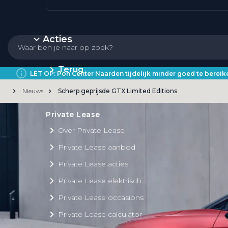
Acties
Terug
LET OP: Pon Center Naarden tijdelijk minder goed te bere
Nieuws
Scherp geprijsde GTX Limited Editions
Private Lease
Over Private Lease
Private Lease aanbod
Private Lease acties
Private Lease elektrisch
Private Lease occasions
Private Lease calculator