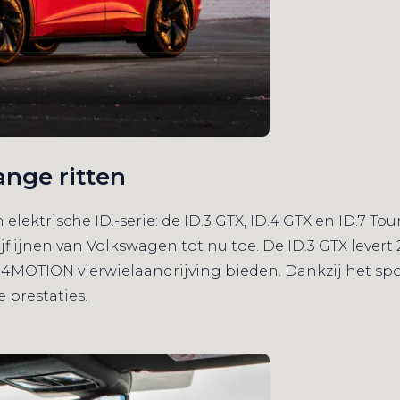
lange ritten
ektrische ID.-serie: de ID.3 GTX, ID.4 GTX en ID.7 To
flijnen van Volkswagen tot nu toe. De ID.3 GTX levert 
 4MOTION vierwielaandrijving bieden. Dankzij het sp
 prestaties.