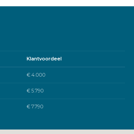
Klantvoordeel
€ 4.000
€ 5.790
€ 7.790