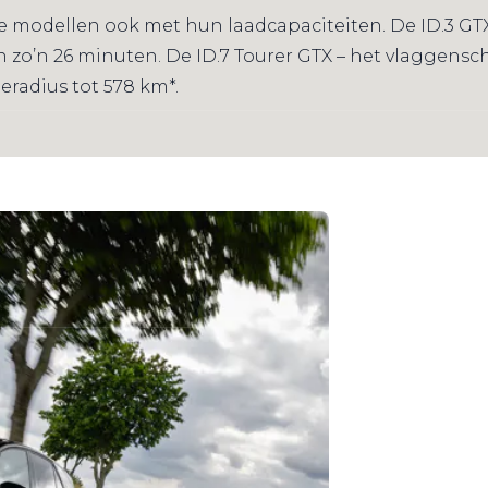
 modellen ook met hun laadcapaciteiten. De ID.3 GTX
in zo’n 26 minuten. De ID.7 Tourer GTX – het vlaggens
eradius tot 578 km*.