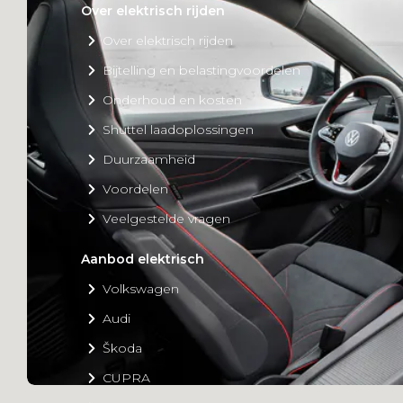
Over elektrisch rijden
Over elektrisch rijden
Bijtelling en belastingvoordelen
Onderhoud en kosten
Shuttel laadoplossingen
Duurzaamheid
Voordelen
Veelgestelde vragen
Aanbod elektrisch
Volkswagen
Audi
Škoda
CUPRA