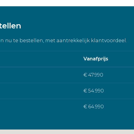
tellen
ijn nu te bestellen, met aantrekkelijk klantvoordeel.
Vanafprijs
€ 47.990
€ 54.990
€ 64.990