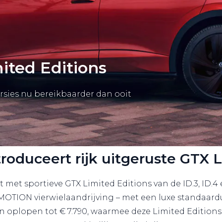
ited Editions
versies nu bereikbaarder dan ooit
roduceert rijk uitgeruste GTX L
it met sportieve GTX Limited Editions van de ID.3, ID
 4MOTION vierwielaandrijving – met een luxe standaar
 oplopen tot € 7.790, waarmee deze Limited Editions ni