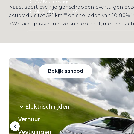
VW Bedrijfswagens
Naast sportieve rijeigenschappen overtuigen deze
Alle elektrische auto's
actieradius tot 591 km** en snelladen van 10-80% 
kWh accupakket net zo snel oplaadt, met een acti
Elektrisch rijden
Bekijk ons aanbod
Bekijk aanbod
Elektrisch rijden
Verhuur
Vestigingen