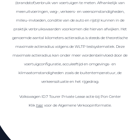
(brandstof)verbruik van voertuigen te meten. Afhankelijk van
meeruitvoeringen, weg-, verkeers- en weersomstandigheden,
milieu-invloeden, conditie van de auto en rijstijl kunnen in de
praktijk verbruikswaarden voorkomen die hiervan afwijken. Het
genoemde aantal kilometers actieradius is steeds de theoretische
maximale actieradius volgens de WLTP testsystematiek. Deze
maximale actieradius kan onder meer wordenbeïnvloed door de
voertuigconfiguratie, acculeeftijd en omgevings- en
klimaatomstandigheden zoals de buitentemperatuur, de
verkeerssituatie en het rijgedrag.
Volkswagen ID.7 Tourer Private Lease actie bij Pon Center
Klik
hier
voor de Algemene Verkoopinformatie.