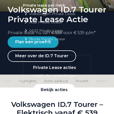
Private lease per merk
Volkswagen ID.7 Tourer
Volkswagen Private Lease
Private Lease Actie
Audi Private Lease
SEAT Private Lease
Private lease nu van
€ 559
voor € 539 p/m*
Škoda Private Lease
Plan een proefrit
Meer over de ID.7 Tourer
Private Lease acties
Bekijk alle aanbiedingen
ringen
Highlights
Actie aanbod
Proefrit
Contact
Bekijk acties
Volkswagen ID.7 Tourer –
Elektrisch vanaf € 539