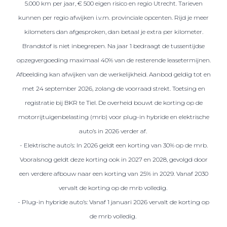
5.000 km per jaar, € 500 eigen risico en regio Utrecht. Tarieven
kunnen per regio afwijken i.v.m. provinciale opcenten. Rijd je meer
kilometers dan afgesproken, dan betaal je extra per kilometer.
Brandstof is niet inbegrepen. Na jaar 1 bedraagt de tussentijdse
opzegvergoeding maximaal 40% van de resterende leasetermijnen.
Afbeelding kan afwijken van de werkelijkheid. Aanbod geldig tot en
met 24 september 2026, zolang de voorraad strekt. Toetsing en
registratie bij BKR te Tiel. De overheid bouwt de korting op de
motorrijtuigenbelasting (mrb) voor plug-in hybride en elektrische
auto’s in 2026 verder af.
- Elektrische auto’s: In 2026 geldt een korting van 30% op de mrb.
Vooralsnog geldt deze korting ook in 2027 en 2028, gevolgd door
een verdere afbouw naar een korting van 25% in 2029. Vanaf 2030
vervalt de korting op de mrb volledig.
- Plug-in hybride auto’s: Vanaf 1 januari 2026 vervalt de korting op
de mrb volledig.