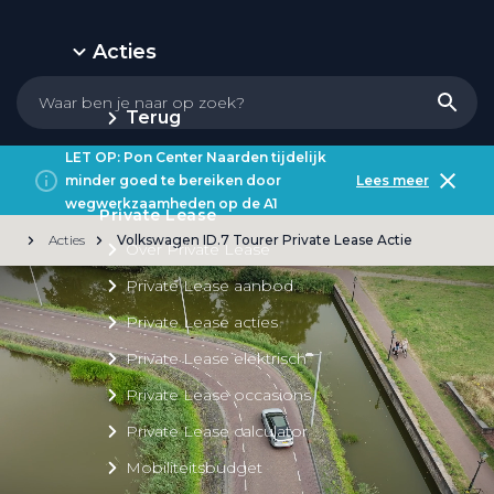
Acties
Terug
LET OP: Pon Center Naarden tijdelijk
minder goed te bereiken door
Lees meer
wegwerkzaamheden op de A1
Private Lease
Acties
Volkswagen ID.7 Tourer Private Lease Actie
Over Private Lease
Private Lease aanbod
Private Lease acties
Private Lease elektrisch
Private Lease occasions
Private Lease calculator
Mobiliteitsbudget