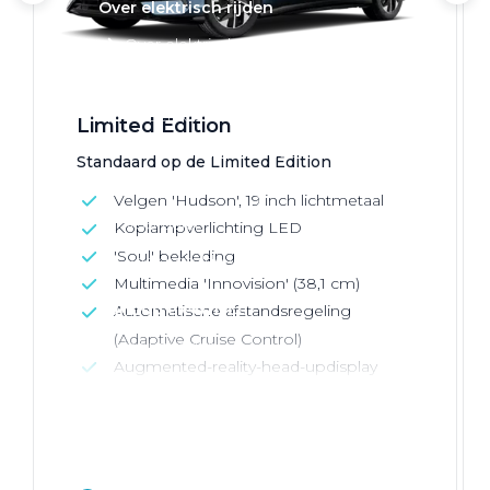
Over elektrisch rijden
Over elektrisch rijden
Bijtelling en belastingvoordelen
Onderhoud en kosten
Limited Edition
Shuttel laadoplossingen
Standaard op de Limited Edition
Duurzaamheid
Velgen 'Hudson', 19 inch lichtmetaal
Voordelen
Koplampverlichting LED
'Soul' bekleding
Veelgestelde vragen
Multimedia 'Innovision' (38,1 cm)
Aanbod elektrisch
Automatische afstandsregeling
(Adaptive Cruise Control)
Volkswagen
Augmented-reality-head-updisplay
Audi
Škoda
CUPRA
VW Bedrijfswagens