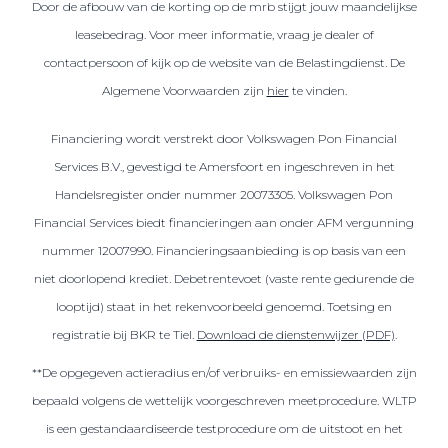
Door de afbouw van de korting op de mrb stijgt jouw maandelijkse
leasebedrag. Voor meer informatie, vraag je dealer of
contactpersoon of kijk op de website van de Belastingdienst. De
Algemene Voorwaarden zijn
hier
te vinden.
Financiering wordt verstrekt door Volkswagen Pon Financial
Services B.V., gevestigd te Amersfoort en ingeschreven in het
Handelsregister onder nummer 20073305. Volkswagen Pon
Financial Services biedt financieringen aan onder AFM vergunning
nummer 12007990. Financieringsaanbieding is op basis van een
niet doorlopend krediet. Debetrentevoet (vaste rente gedurende de
looptijd) staat in het rekenvoorbeeld genoemd. Toetsing en
registratie bij BKR te Tiel.
Download de dienstenwijzer (PDF)
.
**De opgegeven actieradius en/of verbruiks- en emissiewaarden zijn
bepaald volgens de wettelijk voorgeschreven meetprocedure. WLTP
is een gestandaardiseerde testprocedure om de uitstoot en het