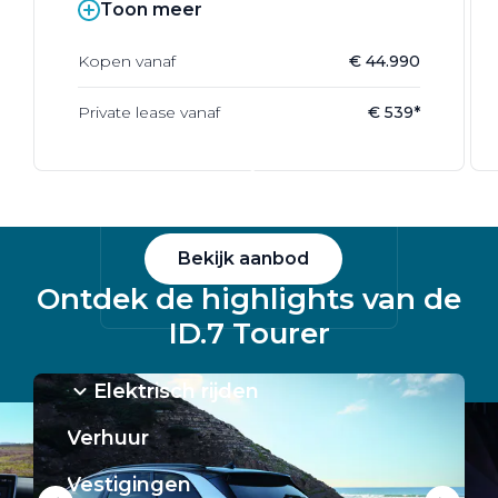
Toon meer
Alle elektrische auto's
Kopen vanaf
€ 44.990
Private lease vanaf
€ 539*
Elektrisch rijden
Bekijk ons aanbod
Bekijk aanbod
Ontdek de highlights van de
ID.7 Tourer
Elektrisch rijden
Verhuur
Vestigingen