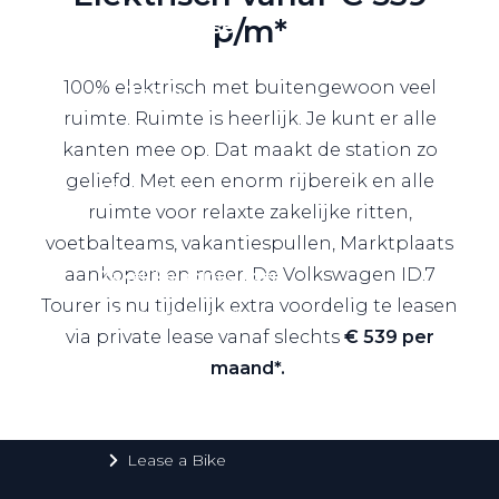
p/m*
Private Lease
100% elektrisch met buitengewoon veel
Terug
ruimte. Ruimte is heerlijk. Je kunt er alle
kanten mee op. Dat maakt de station zo
geliefd. Met een enorm rijbereik en alle
Direct naar
ruimte voor relaxte zakelijke ritten,
Website Pon Center Zakelijk
voetbalteams, vakantiespullen, Marktplaats
aankopen en meer. De Volkswagen ID.7
Zakelijke oplossingen
Tourer is nu tijdelijk extra voordelig te leasen
Lease aanbod
via private lease vanaf slechts
€ 539 per
Leasevormen
maand*.
Berijdersinfo
Lease acties
Lease a Bike