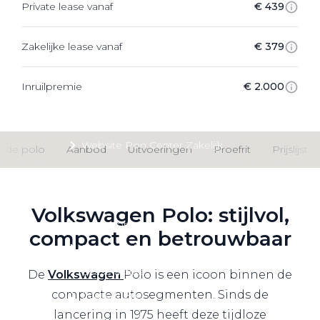
Private lease vanaf
€ 439
Private Lease
Zakelijke lease vanaf
€ 379
Terug
Inruilpremie
€ 2.000
Direct naar
Website Pon Center Zakelijk
r de polo
Aanbod
Uitvoeringen
Proefrit
Prijslijst
Zakelijke oplossingen
Lease aanbod
Volkswagen Polo: stijlvol,
Leasevormen
compact en betrouwbaar
Berijdersinfo
Lease acties
De
Volkswagen
Polo is een icoon binnen de
compacte autosegmenten. Sinds de
Lease a Bike
lancering in 1975 heeft deze tijdloze