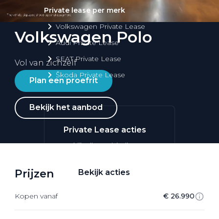
Private lease per merk
Volkswagen Private Lease
Volkswagen Polo
Audi Private Lease
SEAT Private Lease
Vol van zichzelf
Škoda Private Lease
Plan een proefrit
Bekijk het aanbod
Private Lease acties
Bekijk alle aanbiedingen
Prijzen
Bekijk acties
Kopen vanaf
€ 26.990