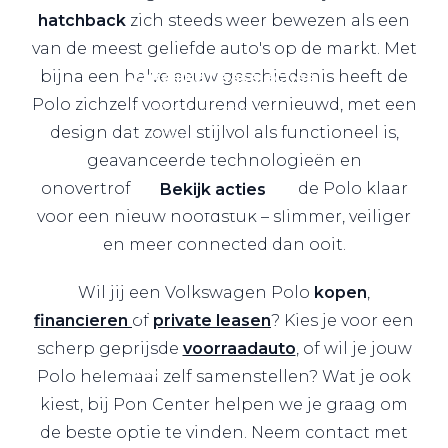
hatchback
zich steeds weer bewezen als een
van de meest geliefde auto's op de markt. Met
bijna een halve eeuw geschiedenis heeft de
Zakelijke Lease acties
Polo zichzelf voortdurend vernieuwd, met een
Profiteer van zakelijk
design dat zowel stijlvol als functioneel is,
voordeel
geavanceerde technologieën en
onovertroffen veiligheid. Nu is de Polo klaar
Bekijk acties
voor een nieuw hoofdstuk – slimmer, veiliger
en meer connected dan ooit.
Wil jij een Volkswagen Polo
kopen
,
Zakelijk
financieren
of
private leasen
? Kies je voor een
scherp geprijsde
voorraadauto
, of
wil je jouw
Terug
Polo helemaal zelf samenstellen? Wat je ook
kiest, bij Pon Center helpen we je graag om
de beste optie te vinden. Neem contact met