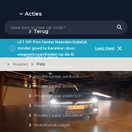
Acties
Terug
LET OP: Pon Center Naarden tijdelijk
minder goed te bereiken door
Lees meer
wegwerkzaamheden op de A1
Private Lease
Modellen
Polo
Over Private Lease
Private Lease aanbod
Private Lease acties
Private Lease elektrisch
Private Lease occasions
Private Lease calculator
Mobiliteitsbudget