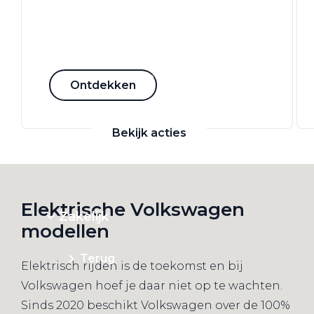
Zakelijke Lease acties
Profiteer van zakelijk
Ontdekken
voordeel
Bekijk acties
Elektrische Volkswagen
Zakelijk
modellen
Terug
Elektrisch rijden is de toekomst en bij
Volkswagen hoef je daar niet op te wachten.
Sinds 2020 beschikt Volkswagen over de 100%