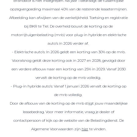
Brandstof is niet inbegrepen. Na jaar 1 bedraagt de tussentijdse
opzegvergoeding maximaal 40% van de resterende leasetermijnen.
Afbeelding kan afwijken van de werkelijkheid. Toetsing en registratie
bij BKR te Tiel. De overheid bouwt de korting op de
motorrijtuigenbelasting (mrb) voor plug-in hybride en elektrische
auto’s in 2026 verder af.
- Elektrische auto’s: In 2026 geldt een korting van 30% op de mrb.
Vooralsnog geldt deze korting ook in 2027 en 2028, gevolgd door
een verdere afbouw naar een korting van 25% in 2029. Vanaf 2030
vervalt de korting op de mrb volledig.
- Plug-in hybride auto’s: Vanaf 1 januari 2026 vervalt de korting op
de mrb volledig.
Door de afbouw van de korting op de mrb stijgt jouw maandelijkse
leasebedrag. Voor meer informatie, vraag je dealer of
contactpersoon of kijk op de website van de Belastingdienst. De
Algemene Voorwaarden zijn
hier
te vinden.