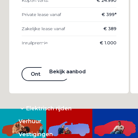
Kopen vanaf
€ 24.990
Alle elektrische auto's
Private lease vanaf
€ 399*
Zakelijke lease vanaf
€ 389
Inruilpremie
€ 1.000
Elektrisch rijden
Bekijk ons aanbod
Bekijk aanbod
Ontdekken
Elektrisch rijden
Verhuur
Vestigingen