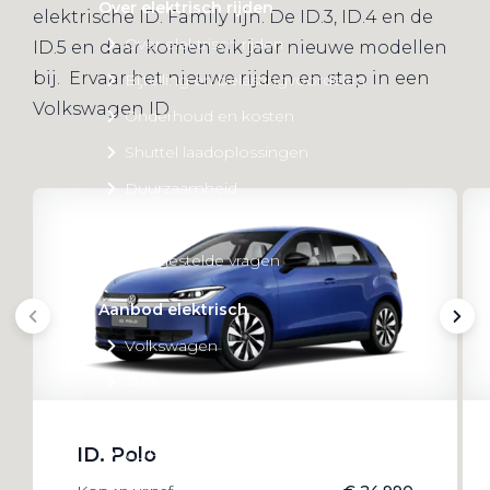
Over elektrisch rijden
elektrische ID. Family lijn. De ID.3, ID.4 en de
Over elektrisch rijden
ID.5 en daar komen elk jaar nieuwe modellen
bij. Ervaar het nieuwe rijden en stap in een
Bijtelling en belastingvoordelen
Volkswagen ID.
Onderhoud en kosten
Shuttel laadoplossingen
Duurzaamheid
Voordelen
Veelgestelde vragen
Aanbod elektrisch
Volkswagen
Audi
Škoda
ID. Polo
CUPRA
VW Bedrijfswagens