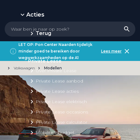
Acties
Terug
LET OP: Pon Center Naarden tijdelijk
minder goed te bereiken door
Lees meer
wegwerkzaamheden op de A1
Private Lease
Volkswagen
Modellen
Over Private Lease
Private Lease aanbod
Private Lease acties
Private Lease elektrisch
Private Lease occasions
Private Lease calculator
Mobiliteitsbudget