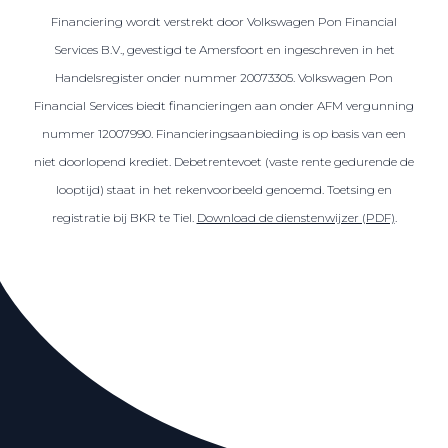
Financiering wordt verstrekt door Volkswagen Pon Financial
Services B.V., gevestigd te Amersfoort en ingeschreven in het
Handelsregister onder nummer 20073305. Volkswagen Pon
Financial Services biedt financieringen aan onder AFM vergunning
nummer 12007990. Financieringsaanbieding is op basis van een
niet doorlopend krediet. Debetrentevoet (vaste rente gedurende de
looptijd) staat in het rekenvoorbeeld genoemd. Toetsing en
registratie bij BKR te Tiel.
Download de dienstenwijzer (PDF)
.