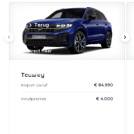
Private Lease
Terug
Direct naar
Website Pon Center Zakelijk
Zakelijke oplossingen
Touareg
Lease aanbod
Kopen vanaf
€ 84.990
Leasevormen
Inruilpremie
€ 4.000
Berijdersinfo
Lease acties
Lease a Bike