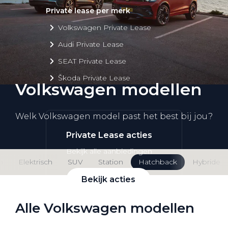
Private lease per merk
Volkswagen Private Lease
Audi Private Lease
SEAT Private Lease
Škoda Private Lease
Volkswagen modellen
Welk Volkswagen model past het best bij jou?
Private Lease acties
Bekijk alle aanbiedingen
n
Elektrisch
SUV
Station
Hatchback
Hybride
Bekijk acties
Alle Volkswagen modellen