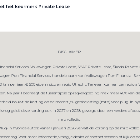
et het keurmerk Private Lease
DISCLAIMER
ancial Services. Volkswagen Private Lease, SEAT Private Lease, Škoda Private 
gen Pon Financial Services, handelsnaam van Volkswagen Pon Financial Servic
.000 km per jaar, € 500 eigen risico en regio Utrecht. Tarieven kunnen per regio
repen. Na jaar 1 bedraagt de tussentijdse opzegvergoeding maximaal 40% van de 
 overheid bouwt de korting op de motorrijtuigenbelasting (mrb) voor plug-in hybr
ralsnog geldt deze korting ook in 2027 en 2028, gevolgd door een verdere afbou
mrb volledig.
Plug-in hybride auto’s: Vanaf 1 januari 2026 vervalt de korting op de mrb volled
sebedrag. Voor meer informatie, vraag je dealer of contactpersoon of kijk op 