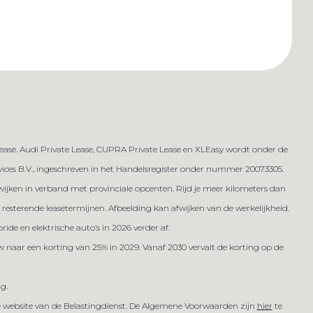
lease. Audi Private Lease, CUPRA Private Lease en XLEasy wordt onder de
es B.V., ingeschreven in het Handelsregister onder nummer 20073305.
 afwijken in verband met provinciale opcenten. Rijd je meer kilometers dan
resterende leasetermijnen. Afbeelding kan afwijken van de werkelijkheid.
ide en elektrische auto’s in 2026 verder af.
w naar een korting van 25% in 2029. Vanaf 2030 vervalt de korting op de
ig.
de website van de Belastingdienst. De Algemene Voorwaarden zijn
hier
te