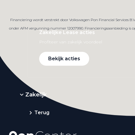
Financiering wordt verstrekt door Volkswagen Pon Financial Services B.
onder AFM vergunning nummer 12007990. Financieringsaanbieding is op ba
Zakelijke Lease acties
Profiteer van zakelijk voordeel
Bekijk acties
Zakelijk
Terug