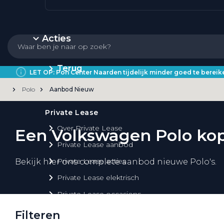
Acties
Terug
LET OP: Pon Center Naarden tijdelijk minder goed te bere
Polo
Aanbod Nieuw
Private Lease
Over Private Lease
Een Volkswagen Polo ko
Private Lease aanbod
Private Lease acties
Bekijk hier ons complete aanbod nieuwe Polo's.
Private Lease elektrisch
Private Lease occasions
Private Lease calculator
Filteren