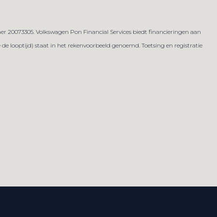
er 20073305. Volkswagen Pon Financial Services biedt financieringen aan
 looptijd) staat in het rekenvoorbeeld genoemd. Toetsing en registratie