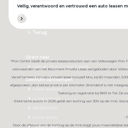
Veilig, verantwoord en vertrouwd een auto leasen m
Private Lease
Terug
Direct naar
*Pon Center biedt de private leaseproducten aan van Volkswagen Pon Fin
Website Pon Center Zakelijk
voorwaarden van het Keurmerk Private Lease aangeboden door Volkswa
Vanaf tarieven zijn o.b.v. private lease inclusief btw, bij 60 maanden, 5
Zakelijke oplossingen
afgesproken, dan betaal je extra per kilometer. Brandstof is niet inbeg
Lease aanbod
Toetsing en registratie bij BKR te Tiel. De
Leasevormen
- Elektrische auto’s: In 2026 geldt een korting van 30% op de mrb. Voo
Berijdersinfo
Lease acties
- 
Door de afbouw van de korting op de mrb stijgt jouw maandelijkse lea
Lease a Bike