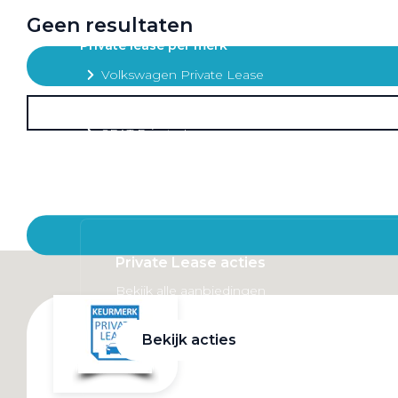
Mobiliteitsbudget
Geen resultaten
Private lease per merk
Volkswagen Private Lease
Audi Private Lease
SEAT Private Lease
Škoda Private Lease
Private Lease acties
Bekijk alle aanbiedingen
Bekijk acties