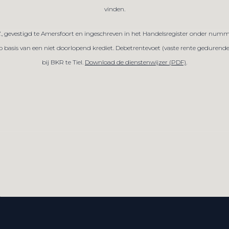
vinden.
V., gevestigd te Amersfoort en ingeschreven in het Handelsregister onder numm
sis van een niet doorlopend krediet. Debetrentevoet (vaste rente gedurende de
bij BKR te Tiel.
Download de dienstenwijzer (PDF)
.