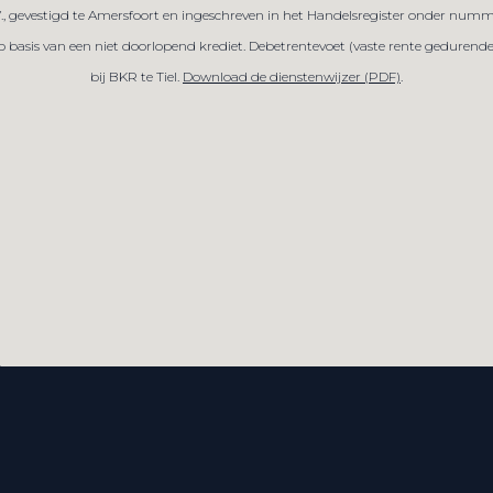
V., gevestigd te Amersfoort en ingeschreven in het Handelsregister onder numm
sis van een niet doorlopend krediet. Debetrentevoet (vaste rente gedurende de
bij BKR te Tiel.
Download de dienstenwijzer (PDF)
.