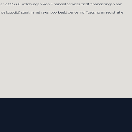
er 20073305. Volkswagen Pon Financial Services biedt financieringen aan
 looptijd) staat in het rekenvoorbeeld genoemd. Toetsing en registratie