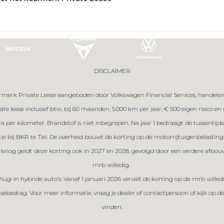
DISCLAIMER
merk Private Lease aangeboden door Volkswagen Financial Services, handelsna
te lease inclusief btw, bij 60 maanden, 5.000 km per jaar, € 500 eigen risico e
tra per kilometer. Brandstof is niet inbegrepen. Na jaar 1 bedraagt de tussent
tie bij BKR te Tiel. De overheid bouwt de korting op de motorrijtuigenbelasting 
ralsnog geldt deze korting ook in 2027 en 2028, gevolgd door een verdere afbou
mrb volledig.
Plug-in hybride auto’s: Vanaf 1 januari 2026 vervalt de korting op de mrb volled
sebedrag. Voor meer informatie, vraag je dealer of contactpersoon of kijk op 
vinden.