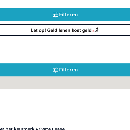
betekenen?
Filteren
Filteren
et het keurmerk Private Lease