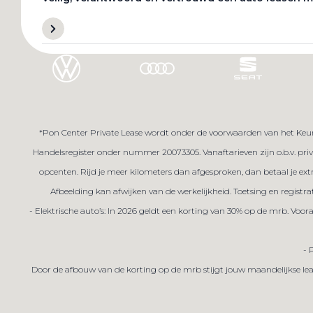
Naar particuliere website
*Pon Center Private Lease wordt onder de voorwaarden van het Keur
Handelsregister onder nummer 20073305. Vanaftarieven zijn o.b.v. priva
opcenten. Rijd je meer kilometers dan afgesproken, dan betaal je ex
Afbeelding kan afwijken van de werkelijkheid. Toetsing en registra
- Elektrische auto’s: In 2026 geldt een korting van 30% op de mrb. Voo
- 
Door de afbouw van de korting op de mrb stijgt jouw maandelijkse lea