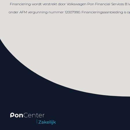
Financiering wordt verstrekt door Volkswagen Pon Financial Services B.
onder AFM vergunning nummer 12007990. Financieringsaanbieding is op ba