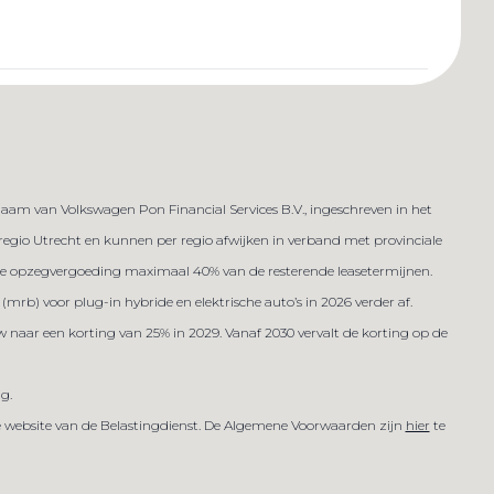
am van Volkswagen Pon Financial Services B.V., ingeschreven in het
n regio Utrecht en kunnen per regio afwijken in verband met provinciale
ijdse opzegvergoeding maximaal 40% van de resterende leasetermijnen.
(mrb) voor plug-in hybride en elektrische auto’s in 2026 verder af.
w naar een korting van 25% in 2029. Vanaf 2030 vervalt de korting op de
ig.
de website van de Belastingdienst. De Algemene Voorwaarden zijn
hier
te