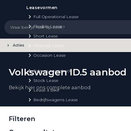
Leasevormen
Full Operational Lease
Flexible Lease
Short Lease
Acties
Financial Lease
Occasion Lease
Volkswagen ID.5 aanbod
Sale en Leaseback
Stock Lease
Bekijk hier ons complete aanbod
Lease a Bike
Bedrijfswagens Lease
Filteren