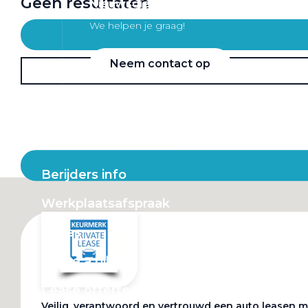
Geen resultaten
Nieuwsgierig wat we voor je kunnen 
We helpen je graag!
Neem contact op
Leasevormen
Berijders info
Werkplaatsafspraak
Acties
Lease a bike
Lease offerte
Veilig, verantwoord en vertrouwd een auto leasen m