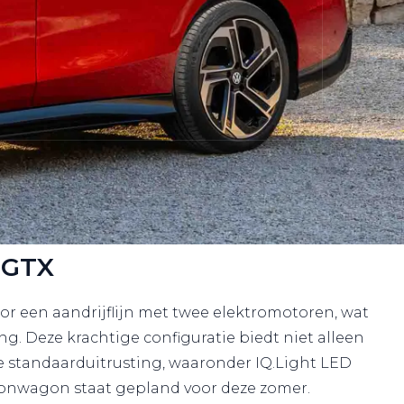
 GTX
or een aandrijflijn met twee elektromotoren, wat
 Deze krachtige configuratie biedt niet alleen
e standaarduitrusting, waaronder IQ.Light LED
ionwagon staat gepland voor deze zomer.