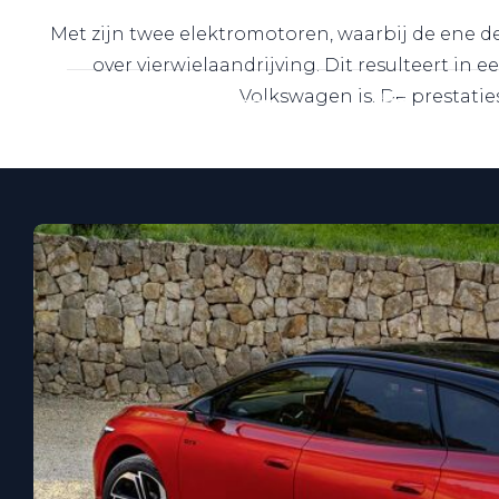
Naar particuliere website
Met zijn twee elektromotoren, waarbij de ene d
over vierwielaandrijving. Dit resulteert i
Volkswagen is. De prestati