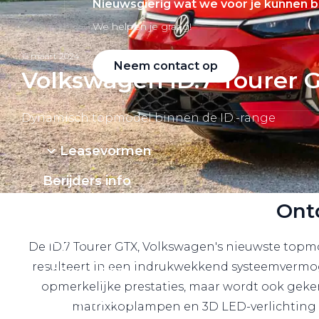
Nieuwsgierig wat we voor je kunnen 
We helpen je graag!
15 maart 2024
Neem contact op
Volkswagen ID.7 Tourer 
Dynamisch topmodel binnen de ID.-range
Leasevormen
Berijders info
Ont
Werkplaatsafspraak
Acties
De ID.7 Tourer GTX, Volkswagen's nieuwste topmo
resulteert in een indrukwekkend systeemvermog
Lease a bike
opmerkelijke prestaties, maar wordt ook geke
Lease offerte
matrixkoplampen en 3D LED-verlichting 