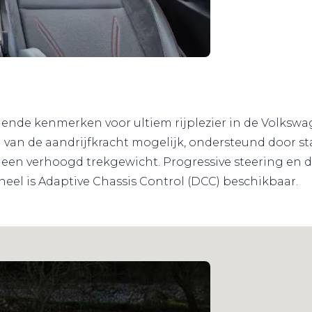
lende kenmerken voor ultiem rijplezier in de Volksw
 van de aandrijfkracht mogelijk, ondersteund door st
een verhoogd trekgewicht. Progressive steering en d
neel is Adaptive Chassis Control (DCC) beschikbaar.