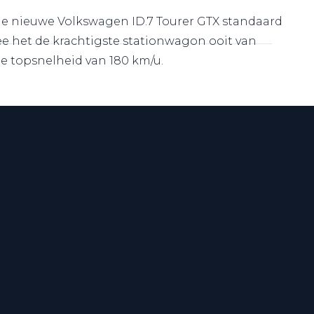
 de nieuwe Volkswagen ID.7 Tourer GTX standaard
ee het de krachtigste stationwagon ooit van
e topsnelheid van 180 km/u.