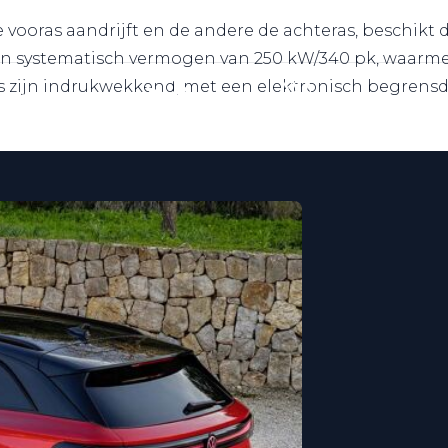
e vooras aandrijft en de andere de achteras, beschikt
n een systematisch vermogen van 250 kW/340 pk, waarm
es zijn indrukwekkend, met een elektronisch begrensd