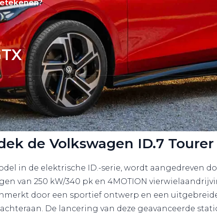
betekenen?
GTX
dek de Volkswagen ID.7 Tourer
del in de elektrische ID.-serie, wordt aangedreven do
en van 250 kW/340 pk en 4MOTION vierwielaandrijving.
nmerkt door een sportief ontwerp en een uitgebreid
achteraan. De lancering van deze geavanceerde stat