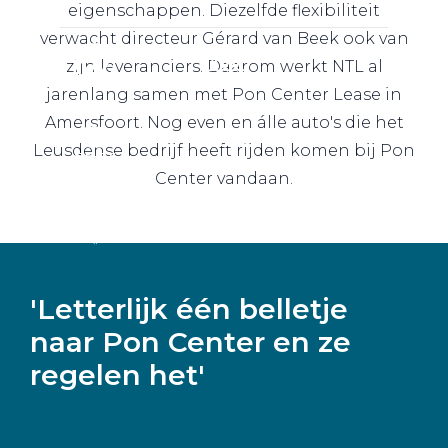
eigenschappen. Diezelfde flexibiliteit
verwacht directeur Gérard van Beek ook van
zijn leveranciers. Daarom werkt NTL al
jarenlang samen met Pon Center Lease in
Amersfoort. Nog even en álle auto's die het
Leusdense bedrijf heeft rijden komen bij Pon
Center vandaan.
'Letterlijk één belletje
naar Pon Center en ze
regelen het'