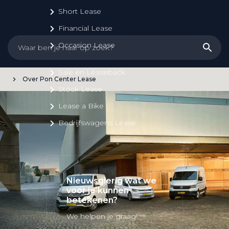
Short Lease
Financial Lease
Occasion Lease
Sale en Leaseback
Over Pon Center Lease
Stock Lease
Lease a Bike
Bedrijfswagens Lease
Nieuwsgierig wat we
voor je kunnen
betekenen?
We helpen je graag!