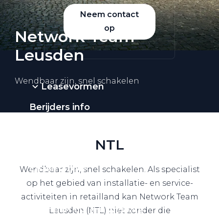
Neem contact
op
Network Team
Leusden
Wendbaar zijn, snel schakelen
Leasevormen
Berijders info
Werkplaatsafspraak
NTL
Acties
Lease a bike
Wendbaar zijn, snel schakelen. Als specialist
op het gebied van installatie- en service-
Lease offerte
activiteiten in retailland kan Network Team
Naar particuliere website
Leusden (NTL) niet zonder die