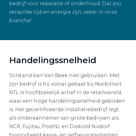
bedrijf voor reparatie of onderhoud. Dat zou
verspilde tijd en energie zijn, zeker in onze
branche.'
Handelingssnelheid
Stilstand kan Van Beek niet gebruiken. Met
zijn bedrijf is hij vooral gebaat bij flexibiliteit.
NTL is hoofdzakelijk actief in de retailwereld,
waar een hoge handelingssnelheid geboden
is. Het gecertificeerde installatiebedrijf legt
als onderaannemer van grote bedrijven als
NCR, Fujitsu, PostNL en Diebold Nixdorf
bijvoorbeeld kassa- en selfservicesystemen,