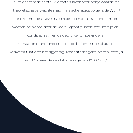
*Het genoemde aantal kilometers is een voorlopige waarde: de
theoretische verwachte maximale actieradius volgens de WLTP
testsystematiek. Deze maximale actieradius kan onder meer
worden beïnvloed door de voertuigconfiguratie, acculeeftijd en -
conditie, rijstijl en de gebruiks-, omgevings- en
klimaatomstandigheden zoals de buitentemperatuur, de
verkeerssituatie en het rijgedrag. Maandtarief geldt op een looptijd
van 60 maanden en kilometrage van 10.000 km/j.