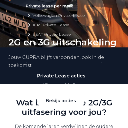
Private lease per merk
Volkswagen Private Lease
Audi Private Lease
SEAT Private Lease
2G en 3G uitschakeling
Škoda Private Lease
Jouw CUPRA blijft verbonden, ook in de
toekomst.
Private Lease acties
Bekijk alle aanbiedingen
Wat betekent de 2G/3G
Bekijk acties
uitfasering voor jou?
De komende jaren verdwijnen de oudere