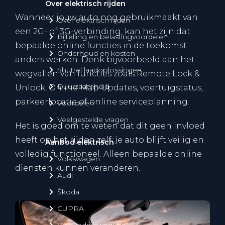
Over elektrisch rijden
Wanneer jouw auto nog gebruikmaakt van
Over elektrisch rijden
een 2G- of 3G-verbinding, kan het zijn dat
Bijtelling en belastingvoordelen
bepaalde online functies in de toekomst
Onderhoud en kosten
anders werken. Denk bijvoorbeeld aan het
Shuttel laadoplossingen
wegvallen van functies zoals Remote Lock &
Duurzaamheid
Unlock, Online Map Updates, voertuigstatus,
parkeerlocatie of online serviceplanning.
Voordelen
Veelgestelde vragen
Het is goed om te weten dat dit geen invloed
heeft op het rijden zelf: je auto blijft veilig en
Aanbod elektrisch
volledig functioneel. Alleen bepaalde online
Volkswagen
diensten kunnen veranderen.
Audi
Škoda
CUPRA
VW Bedrijfswagens