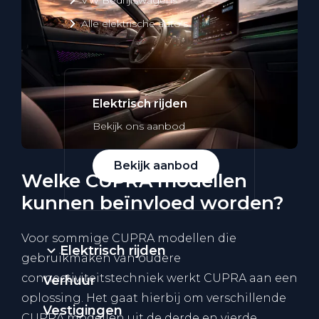
Alle elektrische auto's
Elektrisch rijden
Bekijk ons aanbod
Bekijk aanbod
Welke CUPRA modellen
kunnen beïnvloed worden?
Voor sommige CUPRA modellen die
Elektrisch rijden
gebruikmaken van oudere
connectiviteitstechniek werkt CUPRA aan een
Verhuur
oplossing. Het gaat hierbij om verschillende
Vestigingen
CUPRA modellen uit de derde en vierde