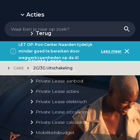
Acties
Terug
LET OP: Pon Center Naarden tijdelijk
minder goed te bereiken door
Lees meer
wegwerkzaamheden op de A1
Private Lease
CARE
2G/3G Uitschakeling
Over Private Lease
Private Lease aanbod
Private Lease acties
Private Lease elektrisch
Private Lease occasions
Private Lease calculator
Mobiliteitsbudget