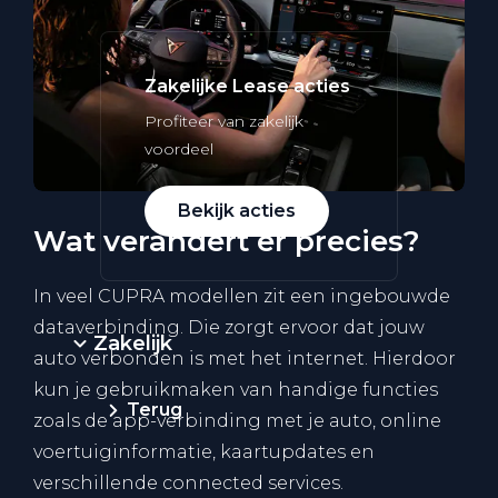
Zakelijke Lease acties
Profiteer van zakelijk
voordeel
Bekijk acties
Wat verandert er precies?
In veel CUPRA modellen zit een ingebouwde
dataverbinding. Die zorgt ervoor dat jouw
Zakelijk
auto verbonden is met het internet. Hierdoor
kun je gebruikmaken van handige functies
Terug
zoals de app-verbinding met je auto, online
voertuiginformatie, kaartupdates en
verschillende connected services.