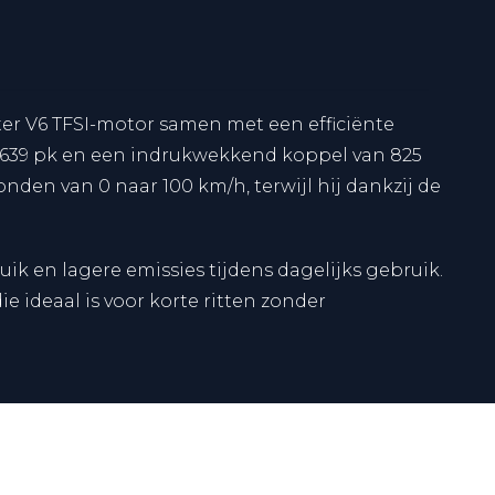
iter V6 TFSI-motor samen met een efficiënte
n 639 pk en een indrukwekkend koppel van 825
den van 0 naar 100 km/h, terwijl hij dankzij de
ik en lagere emissies tijdens dagelijks gebruik.
e ideaal is voor korte ritten zonder