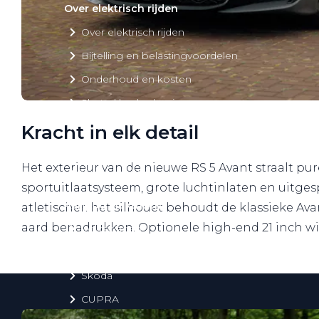
Over elektrisch rijden
Over elektrisch rijden
Bijtelling en belastingvoordelen
Onderhoud en kosten
Shuttel laadoplossingen
Duurzaamheid
Kracht in elk detail
Voordelen
Het exterieur van de nieuwe RS 5 Avant straalt pur
Veelgestelde vragen
sportuitlaatsysteem, grote luchtinlaten en uitgesp
Aanbod elektrisch
atletischer: het silhouet behoudt de klassieke Av
aard benadrukken. Optionele high-end 21 inch wi
Volkswagen
Audi
Škoda
CUPRA