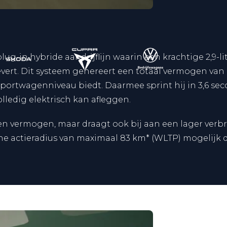
g-in hybride aandrijflijn waarin een krachtige 2,9-l
evert. Dit systeem genereert een totaal vermogen va
ortwagenniveau biedt. Daarmee sprint hij in 3,6 secon
lledig elektrisch kan afleggen.
n vermogen, maar draagt ook bij aan een lager verbru
he actieradius van maximaal 83 km* (WLTP) mogelijk di