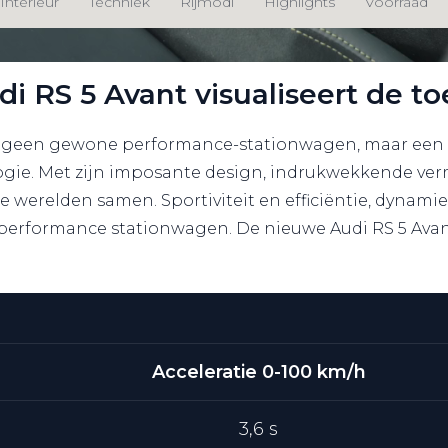
Interieur
Techniek
Rijmodi
Highlights
Voorraad
i RS 5 Avant visualiseert de t
is geen gewone performance-stationwagen, maar een
gie. Met zijn imposante design, indrukwekkende ver
ee werelden samen. Sportiviteit en efficiëntie, dynam
performance stationwagen. De nieuwe Audi RS 5 Avan
Acceleratie 0-100 km/h
3,6 s