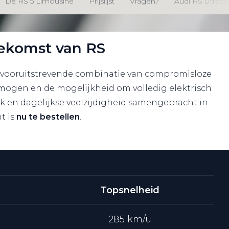
De RS 5 Limousine
Prijslijst
Vragen?
Audi RS Utrech
oekomst van RS
 vooruitstrevende combinatie van compromisloze
mogen en de mogelijkheid om volledig elektrisch
iek en dagelijkse veelzijdigheid samengebracht in
t is
nu te bestellen
.
Topsnelheid
285 km/u