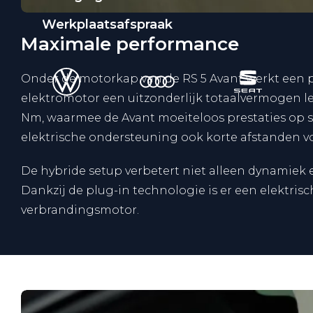
Werkplaatsafspraak
Maximale performance
Onder de motorkap van de RS 5 Avant werkt een plu
elektromotor een uitzonderlijk totaalvermogen l
Nm, waarmee de Avant moeiteloos prestaties op sp
elektrische ondersteuning ook korte afstanden vo
De hybride setup verbetert niet alleen dynamiek e
Dankzij de plug-in technologie is er een elektrisc
verbrandingsmotor.