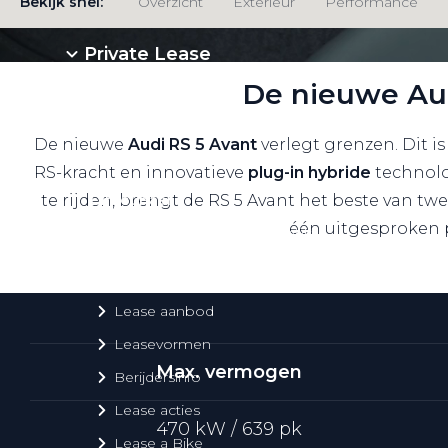
Bekijk snel:
Overzicht
Exterieur
Performance
Private Lease
De nieuwe Aud
Terug
De nieuwe
Audi RS 5 Avant
verlegt grenzen. Dit 
RS-kracht en innovatieve
plug-in hybride
technolo
te rijden, brengt de RS 5 Avant het beste van tw
Direct naar
één uitgesproken 
Website Pon Center Zakelijk
Zakelijke oplossingen
Lease aanbod
Leasevormen
Max. vermogen
Berijdersinfo
Lease acties
470 kW / 639 pk
Lease a Bike