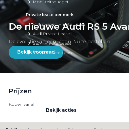
Mobiliteitsbudget
Private lease per merk
De nieuwe Audi RS 5 Ava
Volkswagen Private Lease
Audi Private Lease
De evolutie van een icoon. Nu te bestellen.
SEAT Private Lease
Bekijk voorraad
Škoda Private Lease
Private Lease acties
Prijzen
Bekijk alle aanbiedingen
Kopen vanaf
Bekijk acties