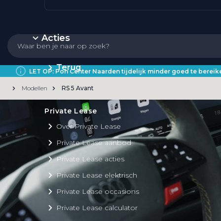
Acties
Terug
LET OP: Pon Center Naarden tijdelijk minder goed te bere
Modellen
RS 5 Avant
Private Lease
Over Private Lease
Private Lease aanbod
Private Lease acties
Private Lease elektrisch
Private Lease occasions
Private Lease calculator