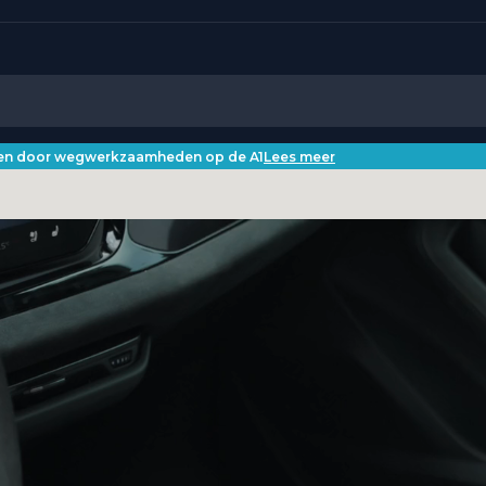
iken door wegwerkzaamheden op de A1
Lees meer