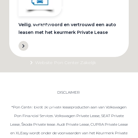
Private Lease
Veilig, verantwoord en vertrouwd een auto
Terug
leasen met het keurmerk Private Lease
Direct naar
Website Pon Center Zakelijk
Zakelijke oplossingen
Lease aanbod
DISCLAIMER
Leasevormen
Berijdersinfo
*Pon Center biedt de private leaseproducten aan van Volkswagen
Pon Financial Services. Volkswagen Private Lease, SEAT Private
Lease acties
Lease, Škoda Private lease. Audi Private Lease, CUPRA Private Lease
Lease a Bike
en XLEasy wordt onder de voorwaarden van het Keurmerk Private