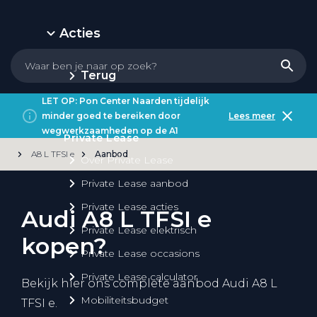
Acties
Terug
LET OP: Pon Center Naarden tijdelijk
minder goed te bereiken door
Lees meer
wegwerkzaamheden op de A1
Private Lease
A8 L TFSI e
Aanbod
Over Private Lease
Private Lease aanbod
Private Lease acties
Audi A8 L TFSI e
Private Lease elektrisch
kopen?
Private Lease occasions
Private Lease calculator
Bekijk hier ons complete aanbod Audi A8 L
Mobiliteitsbudget
TFSI e.