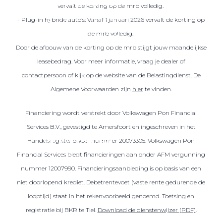
Over elektrisch rijden
vervalt de korting op de mrb volledig.
Over elektrisch rijden
- Plug-in hybride auto’s: Vanaf 1 januari 2026 vervalt de korting op
de mrb volledig.
Bijtelling en belastingvoordelen
Door de afbouw van de korting op de mrb stijgt jouw maandelijkse
Onderhoud en kosten
leasebedrag. Voor meer informatie, vraag je dealer of
Shuttel laadoplossingen
contactpersoon of kijk op de website van de Belastingdienst. De
Duurzaamheid
Algemene Voorwaarden zijn
hier
te vinden.
Voordelen
Financiering wordt verstrekt door Volkswagen Pon Financial
Veelgestelde vragen
Services B.V., gevestigd te Amersfoort en ingeschreven in het
Aanbod elektrisch
Handelsregister onder nummer 20073305. Volkswagen Pon
Financial Services biedt financieringen aan onder AFM vergunning
Volkswagen
nummer 12007990. Financieringsaanbieding is op basis van een
Audi
niet doorlopend krediet. Debetrentevoet (vaste rente gedurende de
Škoda
looptijd) staat in het rekenvoorbeeld genoemd. Toetsing en
CUPRA
registratie bij BKR te Tiel.
Download de dienstenwijzer (PDF)
.
VW Bedrijfswagens