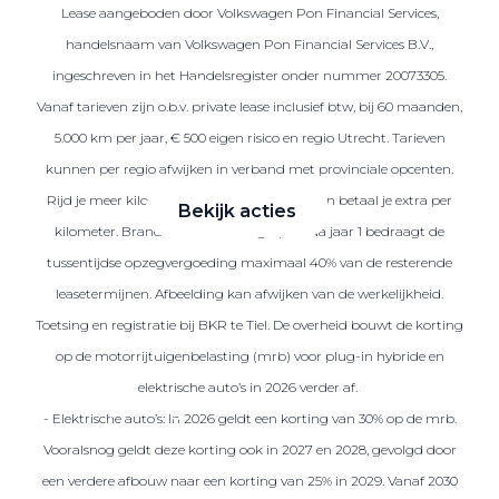
Lease aangeboden door Volkswagen Pon Financial Services,
handelsnaam van Volkswagen Pon Financial Services B.V.,
ingeschreven in het Handelsregister onder nummer 20073305.
Zakelijke Lease acties
Vanaf tarieven zijn o.b.v. private lease inclusief btw, bij 60 maanden,
Profiteer van zakelijk
5.000 km per jaar, € 500 eigen risico en regio Utrecht. Tarieven
voordeel
kunnen per regio afwijken in verband met provinciale opcenten.
Rijd je meer kilometers dan afgesproken, dan betaal je extra per
Bekijk acties
kilometer. Brandstof is niet inbegrepen. Na jaar 1 bedraagt de
tussentijdse opzegvergoeding maximaal 40% van de resterende
leasetermijnen. Afbeelding kan afwijken van de werkelijkheid.
Toetsing en registratie bij BKR te Tiel. De overheid bouwt de korting
Zakelijk
op de motorrijtuigenbelasting (mrb) voor plug-in hybride en
elektrische auto’s in 2026 verder af.
Terug
- Elektrische auto’s: In 2026 geldt een korting van 30% op de mrb.
Vooralsnog geldt deze korting ook in 2027 en 2028, gevolgd door
een verdere afbouw naar een korting van 25% in 2029. Vanaf 2030